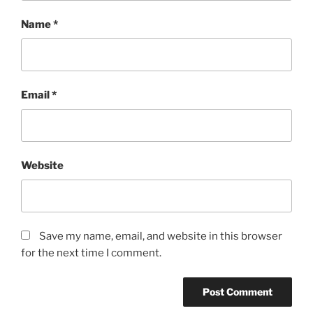
Name
*
Email
*
Website
Save my name, email, and website in this browser
for the next time I comment.