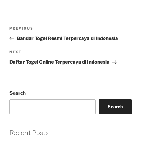
Post
Previous
PREVIOUS
navigation
Post
Bandar Togel Resmi Terpercaya di Indonesia
Next
NEXT
Post
Daftar Togel Online Terpercaya di Indonesia
Search
Search
Recent Posts