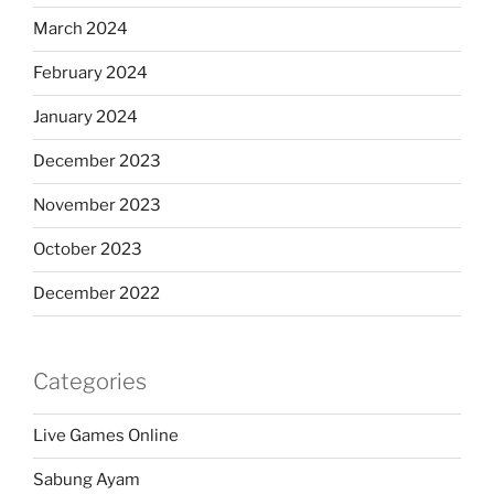
March 2024
February 2024
January 2024
December 2023
November 2023
October 2023
December 2022
Categories
Live Games Online
Sabung Ayam