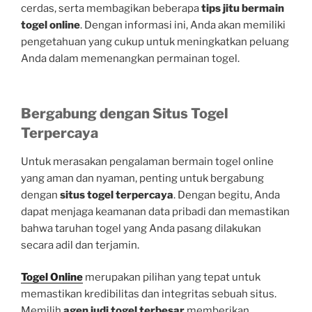
cerdas, serta membagikan beberapa
tips jitu bermain
togel online
. Dengan informasi ini, Anda akan memiliki
pengetahuan yang cukup untuk meningkatkan peluang
Anda dalam memenangkan permainan togel.
Bergabung dengan Situs Togel
Terpercaya
Untuk merasakan pengalaman bermain togel online
yang aman dan nyaman, penting untuk bergabung
dengan
situs togel terpercaya
. Dengan begitu, Anda
dapat menjaga keamanan data pribadi dan memastikan
bahwa taruhan togel yang Anda pasang dilakukan
secara adil dan terjamin.
Togel Online
merupakan pilihan yang tepat untuk
memastikan kredibilitas dan integritas sebuah situs.
Memilih
agen judi togel terbesar
memberikan