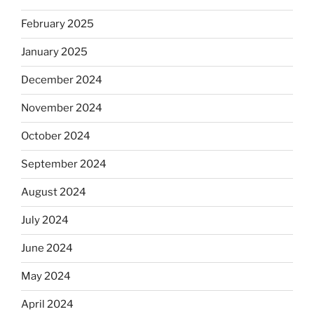
February 2025
January 2025
December 2024
November 2024
October 2024
September 2024
August 2024
July 2024
June 2024
May 2024
April 2024