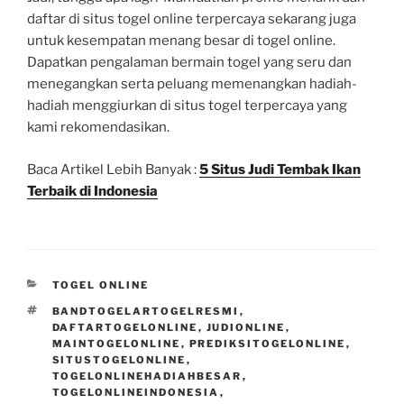
daftar di situs togel online terpercaya sekarang juga
untuk kesempatan menang besar di togel online.
Dapatkan pengalaman bermain togel yang seru dan
menegangkan serta peluang memenangkan hadiah-
hadiah menggiurkan di situs togel terpercaya yang
kami rekomendasikan.
Baca Artikel Lebih Banyak :
5 Situs Judi Tembak Ikan
Terbaik di Indonesia
CATEGORIES
TOGEL ONLINE
TAGS
BANDTOGELARTOGELRESMI
,
DAFTARTOGELONLINE
,
JUDIONLINE
,
MAINTOGELONLINE
,
PREDIKSITOGELONLINE
,
SITUSTOGELONLINE
,
TOGELONLINEHADIAHBESAR
,
TOGELONLINEINDONESIA
,