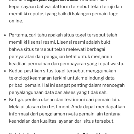
kepercayaan bahwa platform tersebut telah teruji dan
memiliki reputasi yang baik di kalangan pemain togel
online.
Pertama, cari tahu apakah situs togel tersebut telah
memiliki lisensi resmi. Lisensi resmi adalah bukti
bahwa situs tersebut telah melewati berbagai
persyaratan dan pengujian ketat untuk menjamin
keadilan permainan dan pembayaran yang tepat waktu.
Kedua, pastikan situs togel tersebut menggunakan
teknologi keamanan terkini untuk melindungi data
pribadi pemain. Hal ini sangat penting dalam mencegah
penyalahgunaan data dan akses yang tidak sah.
Ketiga, periksa ulasan dan testimoni dari pemain lain.
Melalui ulasan dan testimoni, Anda dapat mendapatkan
informasi dari pengalaman nyata pemain lain tentang
keandalan dan kualitas layanan dari situs tersebut.