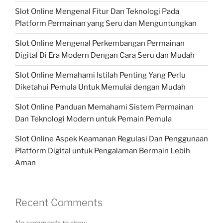
Slot Online Mengenal Fitur Dan Teknologi Pada
Platform Permainan yang Seru dan Menguntungkan
Slot Online Mengenal Perkembangan Permainan
Digital Di Era Modern Dengan Cara Seru dan Mudah
Slot Online Memahami Istilah Penting Yang Perlu
Diketahui Pemula Untuk Memulai dengan Mudah
Slot Online Panduan Memahami Sistem Permainan
Dan Teknologi Modern untuk Pemain Pemula
Slot Online Aspek Keamanan Regulasi Dan Penggunaan
Platform Digital untuk Pengalaman Bermain Lebih
Aman
Recent Comments
No comments to show.