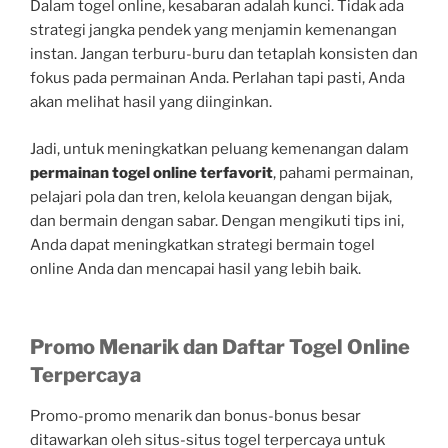
Dalam togel online, kesabaran adalah kunci. Tidak ada
strategi jangka pendek yang menjamin kemenangan
instan. Jangan terburu-buru dan tetaplah konsisten dan
fokus pada permainan Anda. Perlahan tapi pasti, Anda
akan melihat hasil yang diinginkan.
Jadi, untuk meningkatkan peluang kemenangan dalam
permainan togel online terfavorit
, pahami permainan,
pelajari pola dan tren, kelola keuangan dengan bijak,
dan bermain dengan sabar. Dengan mengikuti tips ini,
Anda dapat meningkatkan strategi bermain togel
online Anda dan mencapai hasil yang lebih baik.
Promo Menarik dan Daftar Togel Online
Terpercaya
Promo-promo menarik dan bonus-bonus besar
ditawarkan oleh situs-situs togel terpercaya untuk