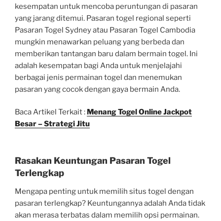
kesempatan untuk mencoba peruntungan di pasaran
yang jarang ditemui. Pasaran togel regional seperti
Pasaran Togel Sydney atau Pasaran Togel Cambodia
mungkin menawarkan peluang yang berbeda dan
memberikan tantangan baru dalam bermain togel. Ini
adalah kesempatan bagi Anda untuk menjelajahi
berbagai jenis permainan togel dan menemukan
pasaran yang cocok dengan gaya bermain Anda.
Baca Artikel Terkait :
Menang Togel Online Jackpot
Besar – Strategi Jitu
Rasakan Keuntungan Pasaran Togel
Terlengkap
Mengapa penting untuk memilih situs togel dengan
pasaran terlengkap? Keuntungannya adalah Anda tidak
akan merasa terbatas dalam memilih opsi permainan.