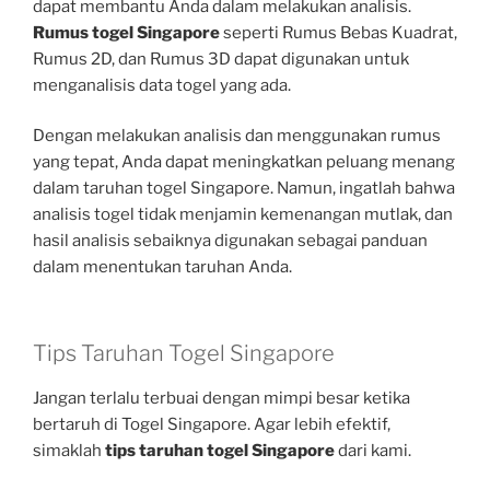
dapat membantu Anda dalam melakukan analisis.
Rumus togel Singapore
seperti Rumus Bebas Kuadrat,
Rumus 2D, dan Rumus 3D dapat digunakan untuk
menganalisis data togel yang ada.
Dengan melakukan analisis dan menggunakan rumus
yang tepat, Anda dapat meningkatkan peluang menang
dalam taruhan togel Singapore. Namun, ingatlah bahwa
analisis togel tidak menjamin kemenangan mutlak, dan
hasil analisis sebaiknya digunakan sebagai panduan
dalam menentukan taruhan Anda.
Tips Taruhan Togel Singapore
Jangan terlalu terbuai dengan mimpi besar ketika
bertaruh di Togel Singapore. Agar lebih efektif,
simaklah
tips taruhan togel Singapore
dari kami.