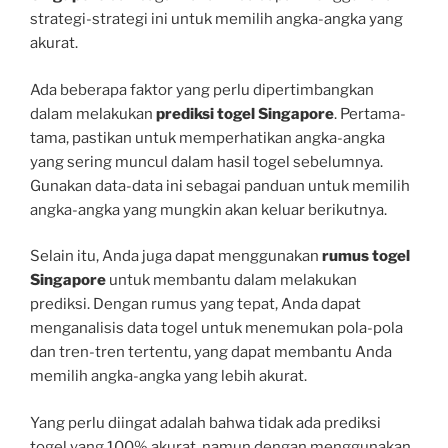
strategi-strategi ini untuk memilih angka-angka yang
akurat.
Ada beberapa faktor yang perlu dipertimbangkan
dalam melakukan
prediksi togel Singapore
. Pertama-
tama, pastikan untuk memperhatikan angka-angka
yang sering muncul dalam hasil togel sebelumnya.
Gunakan data-data ini sebagai panduan untuk memilih
angka-angka yang mungkin akan keluar berikutnya.
Selain itu, Anda juga dapat menggunakan
rumus togel
Singapore
untuk membantu dalam melakukan
prediksi. Dengan rumus yang tepat, Anda dapat
menganalisis data togel untuk menemukan pola-pola
dan tren-tren tertentu, yang dapat membantu Anda
memilih angka-angka yang lebih akurat.
Yang perlu diingat adalah bahwa tidak ada prediksi
togel yang 100% akurat, namun dengan menggunakan