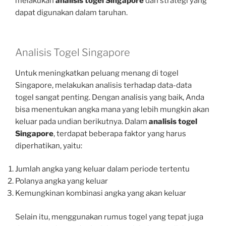
melakukan
analisis togel Singapore
dan strategi yang
dapat digunakan dalam taruhan.
Analisis Togel Singapore
Untuk meningkatkan peluang menang di togel
Singapore, melakukan analisis terhadap data-data
togel sangat penting. Dengan analisis yang baik, Anda
bisa menentukan angka mana yang lebih mungkin akan
keluar pada undian berikutnya. Dalam
analisis togel
Singapore
, terdapat beberapa faktor yang harus
diperhatikan, yaitu:
Jumlah angka yang keluar dalam periode tertentu
Polanya angka yang keluar
Kemungkinan kombinasi angka yang akan keluar
Selain itu, menggunakan rumus togel yang tepat juga