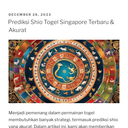
POSTED
DECEMBER 28, 2023
ON
Prediksi Shio Togel Singapore Terbaru &
Akurat
Menjadi pemenang dalam permainan togel
membutuhkan banyak strategi, termasuk prediksi shio
yang akurat. Dalam artikel ini, kami akan memberikan