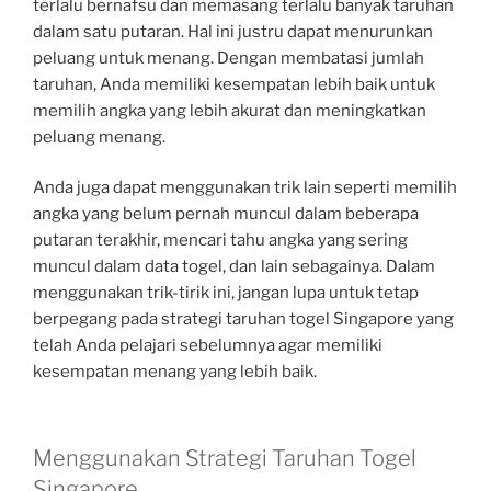
terlalu bernafsu dan memasang terlalu banyak taruhan
dalam satu putaran. Hal ini justru dapat menurunkan
peluang untuk menang. Dengan membatasi jumlah
taruhan, Anda memiliki kesempatan lebih baik untuk
memilih angka yang lebih akurat dan meningkatkan
peluang menang.
Anda juga dapat menggunakan trik lain seperti memilih
angka yang belum pernah muncul dalam beberapa
putaran terakhir, mencari tahu angka yang sering
muncul dalam data togel, dan lain sebagainya. Dalam
menggunakan trik-tirik ini, jangan lupa untuk tetap
berpegang pada strategi taruhan togel Singapore yang
telah Anda pelajari sebelumnya agar memiliki
kesempatan menang yang lebih baik.
Menggunakan Strategi Taruhan Togel
Singapore