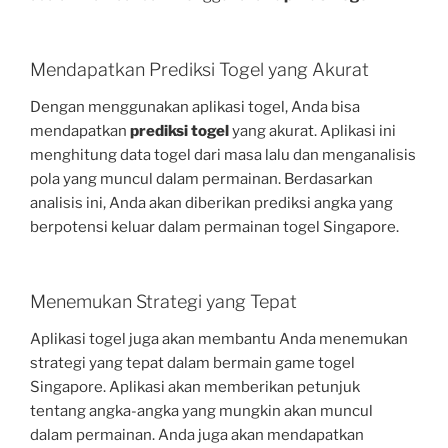
Mendapatkan Prediksi Togel yang Akurat
Dengan menggunakan aplikasi togel, Anda bisa
mendapatkan
prediksi togel
yang akurat. Aplikasi ini
menghitung data togel dari masa lalu dan menganalisis
pola yang muncul dalam permainan. Berdasarkan
analisis ini, Anda akan diberikan prediksi angka yang
berpotensi keluar dalam permainan togel Singapore.
Menemukan Strategi yang Tepat
Aplikasi togel juga akan membantu Anda menemukan
strategi yang tepat dalam bermain game togel
Singapore. Aplikasi akan memberikan petunjuk
tentang angka-angka yang mungkin akan muncul
dalam permainan. Anda juga akan mendapatkan