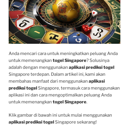
Anda mencari cara untuk meningkatkan peluang Anda
untuk memenangkan
togel Singapore
? Solusinya
adalah dengan menggunakan
aplikasi prediksi togel
Singapore terdepan. Dalam artikel ini, kami akan
membahas manfaat dari menggunakan
aplikasi
prediksi togel
Singapore, termasuk cara menggunakan
aplikasi ini dan cara mengoptimalkan peluang Anda
untuk memenangkan
togel Singapore
.
Klik gambar di bawah ini untuk mulai menggunakan
aplikasi prediksi togel
Singapore sekarang!