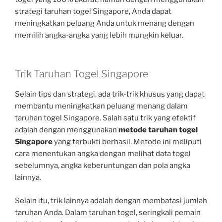
strategi taruhan togel Singapore, Anda dapat
meningkatkan peluang Anda untuk menang dengan
memilih angka-angka yang lebih mungkin keluar.
Trik Taruhan Togel Singapore
Selain tips dan strategi, ada trik-trik khusus yang dapat
membantu meningkatkan peluang menang dalam
taruhan togel Singapore. Salah satu trik yang efektif
adalah dengan menggunakan
metode taruhan togel
Singapore
yang terbukti berhasil. Metode ini meliputi
cara menentukan angka dengan melihat data togel
sebelumnya, angka keberuntungan dan pola angka
lainnya.
Selain itu, trik lainnya adalah dengan membatasi jumlah
taruhan Anda. Dalam taruhan togel, seringkali pemain