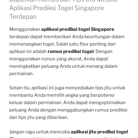
Aplikasi Prediksi Togel Singapore
Terdepan
Menggunakan
aplikasi prediksi togel Singapore
terdepan dapat memberikan Anda keuntungan dalam
memenangkan togel. Salah satu fitur penting dari
aplikasi ini adalah
rumus prediksi togel
. Dengan
menggunakan rumus yang akurat, Anda dapat
meningkatkan peluang Anda untuk menang dalam
permainan.
Selain itu, aplikasi ini juga menyediakan tips jitu untuk
membantu Anda memilih angka yang berpotensi
keluar dalam permainan. Anda dapat mengoptimalkan
peluang Anda dengan menggabungkan rumus prediksi
dan tips jitu yang diberikan.
Jangan ragu untuk mencoba
aplikasi jitu prediksi togel