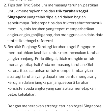
Tips dan Trik: Sebelum memasang taruhan, pastikan
untuk menerapkan tips dan
trik taruhan togel
Singapore
yang telah dipelajari dalam bagian
sebelumnya. Beberapa tips dan trik tersebut termasuk
memilih jenis taruhan yang tepat, memperhatikan
angka-angka ganjil/genap, dan menggunakan data-data
statistik sebagai referensi.
Berpikir Panjang: Strategi taruhan togel Singapore
membutuhkan keahlian untuk merencanakan taruhan
jangka panjang. Perlu diingat, tidak mungkin untuk
menang setiap kali Anda memasang taruhan. Oleh
karena itu, disarankan untuk mempertimbangkan
strategi taruhan yang dapat membantu mengurangi
kerugian dalam jangka panjang, seperti taruhan
konsisten pada angka yang sama atau menetapkan
batas kekalahan.
Dengan menerapkan strategi taruhan togel Singapore