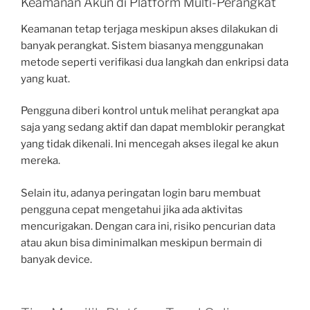
Keamanan Akun di Platform Multi-Perangkat
Keamanan tetap terjaga meskipun akses dilakukan di
banyak perangkat. Sistem biasanya menggunakan
metode seperti verifikasi dua langkah dan enkripsi data
yang kuat.
Pengguna diberi kontrol untuk melihat perangkat apa
saja yang sedang aktif dan dapat memblokir perangkat
yang tidak dikenali. Ini mencegah akses ilegal ke akun
mereka.
Selain itu, adanya peringatan login baru membuat
pengguna cepat mengetahui jika ada aktivitas
mencurigakan. Dengan cara ini, risiko pencurian data
atau akun bisa diminimalkan meskipun bermain di
banyak device.