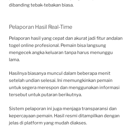
dibanding tebak-tebakan biasa.
Pelaporan Hasil Real-Time
Pelaporan hasil yang cepat dan akurat jadi fitur andalan
togel online profesional. Pemain bisa langsung
mengecek angka keluaran tanpa harus menunggu
lama.
Hasilnya biasanya muncul dalam beberapa menit
setelah undian selesai. Ini memungkinkan pemain
untuk segera merespon dan menggunakan informasi
tersebut untuk putaran berikutnya.
Sistem pelaporan ini juga menjaga transparansi dan
kepercayaan pemain. Hasil resmi ditampilkan dengan
jelas di platform yang mudah diakses.