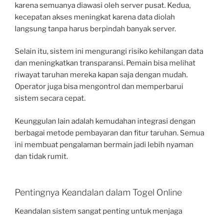
karena semuanya diawasi oleh server pusat. Kedua,
kecepatan akses meningkat karena data diolah
langsung tanpa harus berpindah banyak server.
Selain itu, sistem ini mengurangi risiko kehilangan data
dan meningkatkan transparansi. Pemain bisa melihat
riwayat taruhan mereka kapan saja dengan mudah.
Operator juga bisa mengontrol dan memperbarui
sistem secara cepat.
Keunggulan lain adalah kemudahan integrasi dengan
berbagai metode pembayaran dan fitur taruhan. Semua
ini membuat pengalaman bermain jadi lebih nyaman
dan tidak rumit.
Pentingnya Keandalan dalam Togel Online
Keandalan sistem sangat penting untuk menjaga