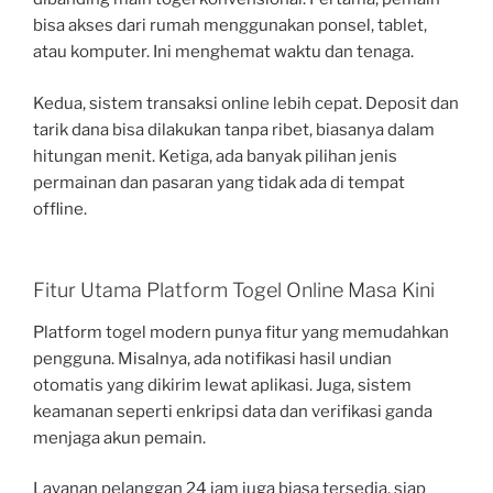
bisa akses dari rumah menggunakan ponsel, tablet,
atau komputer. Ini menghemat waktu dan tenaga.
Kedua, sistem transaksi online lebih cepat. Deposit dan
tarik dana bisa dilakukan tanpa ribet, biasanya dalam
hitungan menit. Ketiga, ada banyak pilihan jenis
permainan dan pasaran yang tidak ada di tempat
offline.
Fitur Utama Platform Togel Online Masa Kini
Platform togel modern punya fitur yang memudahkan
pengguna. Misalnya, ada notifikasi hasil undian
otomatis yang dikirim lewat aplikasi. Juga, sistem
keamanan seperti enkripsi data dan verifikasi ganda
menjaga akun pemain.
Layanan pelanggan 24 jam juga biasa tersedia, siap