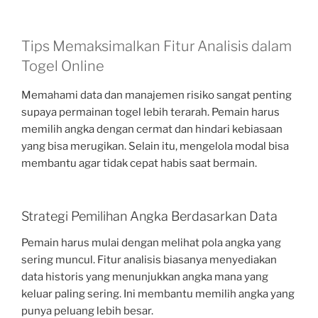
Tips Memaksimalkan Fitur Analisis dalam
Togel Online
Memahami data dan manajemen risiko sangat penting
supaya permainan togel lebih terarah. Pemain harus
memilih angka dengan cermat dan hindari kebiasaan
yang bisa merugikan. Selain itu, mengelola modal bisa
membantu agar tidak cepat habis saat bermain.
Strategi Pemilihan Angka Berdasarkan Data
Pemain harus mulai dengan melihat pola angka yang
sering muncul. Fitur analisis biasanya menyediakan
data historis yang menunjukkan angka mana yang
keluar paling sering. Ini membantu memilih angka yang
punya peluang lebih besar.