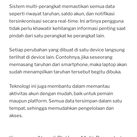
Sistem multi-perangkat memastikan semua data
seperti riwayat taruhan, saldo akun, dan notifikasi
tersinkronisasi secara real-time. Ini artinya pengguna
tidak perlu khawatir kehilangan informasi penting saat
pindah dari satu perangkat ke perangkat lain.
Setiap perubahan yang dibuat di satu device langsung
terlihat di device lain. Contohnya, jika seseorang
memasang taruhan dari smartphone, maka laptop akan
sudah menampilkan taruhan tersebut begitu dibuka.
Teknologi ini juga membantu dalam memantau
aktivitas akun dengan mudah, baik untuk pemain
maupun platform. Semua data tersimpan dalam satu
tempat, sehingga memudahkan pengelolaan dan
akses.