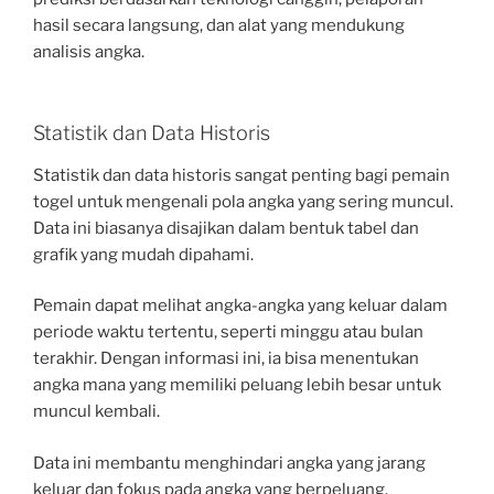
hasil secara langsung, dan alat yang mendukung
analisis angka.
Statistik dan Data Historis
Statistik dan data historis sangat penting bagi pemain
togel untuk mengenali pola angka yang sering muncul.
Data ini biasanya disajikan dalam bentuk tabel dan
grafik yang mudah dipahami.
Pemain dapat melihat angka-angka yang keluar dalam
periode waktu tertentu, seperti minggu atau bulan
terakhir. Dengan informasi ini, ia bisa menentukan
angka mana yang memiliki peluang lebih besar untuk
muncul kembali.
Data ini membantu menghindari angka yang jarang
keluar dan fokus pada angka yang berpeluang.