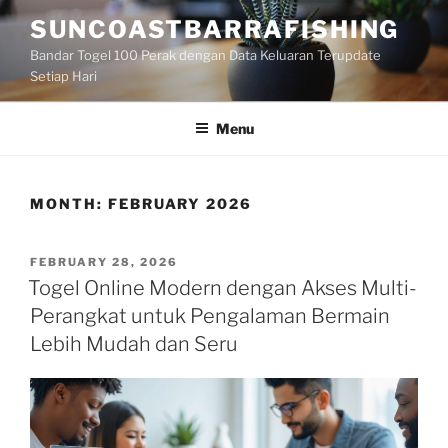
Skip
SUNCOASTBARRAFISHING
to
Bandar Togel 100 Perak dengan Data Keluaran Terupdate
content
Setiap Hari
Menu
MONTH:
FEBRUARY 2026
POSTED
FEBRUARY 28, 2026
ON
Togel Online Modern dengan Akses Multi-
Perangkat untuk Pengalaman Bermain
Lebih Mudah dan Seru