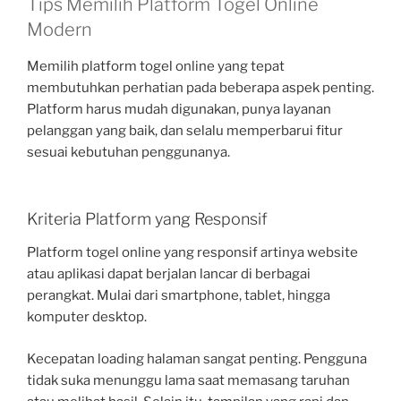
Tips Memilih Platform Togel Online
Modern
Memilih platform togel online yang tepat
membutuhkan perhatian pada beberapa aspek penting.
Platform harus mudah digunakan, punya layanan
pelanggan yang baik, dan selalu memperbarui fitur
sesuai kebutuhan penggunanya.
Kriteria Platform yang Responsif
Platform togel online yang responsif artinya website
atau aplikasi dapat berjalan lancar di berbagai
perangkat. Mulai dari smartphone, tablet, hingga
komputer desktop.
Kecepatan loading halaman sangat penting. Pengguna
tidak suka menunggu lama saat memasang taruhan