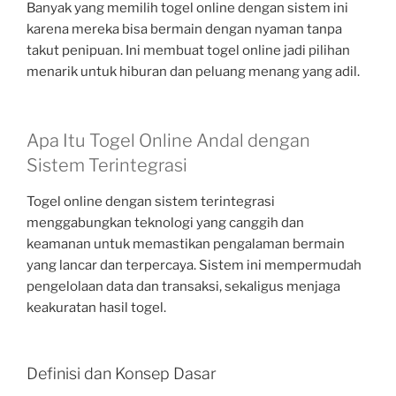
Banyak yang memilih togel online dengan sistem ini
karena mereka bisa bermain dengan nyaman tanpa
takut penipuan. Ini membuat togel online jadi pilihan
menarik untuk hiburan dan peluang menang yang adil.
Apa Itu Togel Online Andal dengan
Sistem Terintegrasi
Togel online dengan sistem terintegrasi
menggabungkan teknologi yang canggih dan
keamanan untuk memastikan pengalaman bermain
yang lancar dan terpercaya. Sistem ini mempermudah
pengelolaan data dan transaksi, sekaligus menjaga
keakuratan hasil togel.
Definisi dan Konsep Dasar