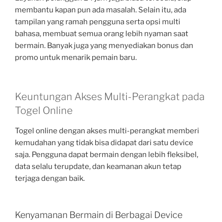
membantu kapan pun ada masalah. Selain itu, ada
tampilan yang ramah pengguna serta opsi multi
bahasa, membuat semua orang lebih nyaman saat
bermain. Banyak juga yang menyediakan bonus dan
promo untuk menarik pemain baru.
Keuntungan Akses Multi-Perangkat pada
Togel Online
Togel online dengan akses multi-perangkat memberi
kemudahan yang tidak bisa didapat dari satu device
saja. Pengguna dapat bermain dengan lebih fleksibel,
data selalu terupdate, dan keamanan akun tetap
terjaga dengan baik.
Kenyamanan Bermain di Berbagai Device