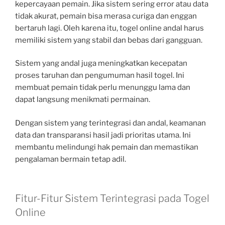
kepercayaan pemain. Jika sistem sering error atau data
tidak akurat, pemain bisa merasa curiga dan enggan
bertaruh lagi. Oleh karena itu, togel online andal harus
memiliki sistem yang stabil dan bebas dari gangguan.
Sistem yang andal juga meningkatkan kecepatan
proses taruhan dan pengumuman hasil togel. Ini
membuat pemain tidak perlu menunggu lama dan
dapat langsung menikmati permainan.
Dengan sistem yang terintegrasi dan andal, keamanan
data dan transparansi hasil jadi prioritas utama. Ini
membantu melindungi hak pemain dan memastikan
pengalaman bermain tetap adil.
Fitur-Fitur Sistem Terintegrasi pada Togel
Online