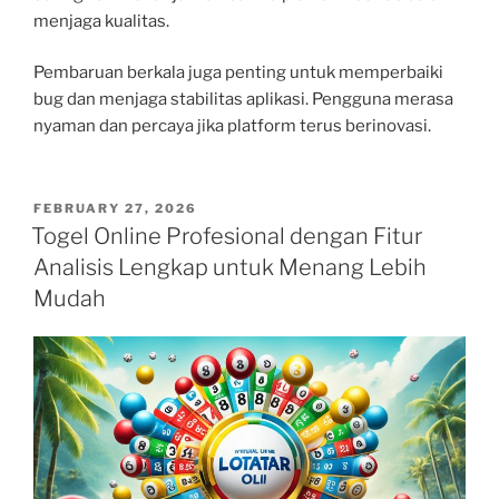
menjaga kualitas.
Pembaruan berkala juga penting untuk memperbaiki
bug dan menjaga stabilitas aplikasi. Pengguna merasa
nyaman dan percaya jika platform terus berinovasi.
POSTED
FEBRUARY 27, 2026
ON
Togel Online Profesional dengan Fitur
Analisis Lengkap untuk Menang Lebih
Mudah