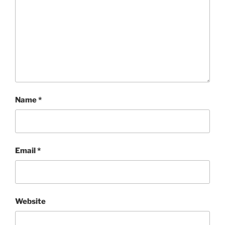
Name
*
Email
*
Website