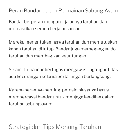
Peran Bandar dalam Permainan Sabung Ayam
Bandar berperan mengatur jalannya taruhan dan
memastikan semua berjalan lancar.
Mereka menentukan harga taruhan dan memutuskan
kapan taruhan ditutup. Bandar juga memegang saldo
taruhan dan membagikan keuntungan.
Selain itu, bandar bertugas mengawasi laga agar tidak
ada kecurangan selama pertarungan berlangsung.
Karena perannya penting, pemain biasanya harus
mempercayai bandar untuk menjaga keadilan dalam
taruhan sabung ayam.
Strategi dan Tips Menang Taruhan