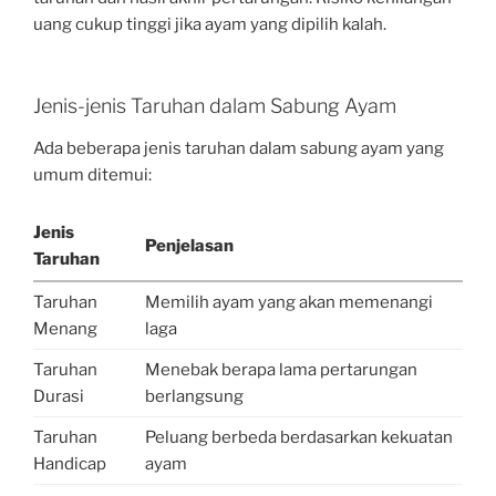
uang cukup tinggi jika ayam yang dipilih kalah.
Jenis-jenis Taruhan dalam Sabung Ayam
Ada beberapa jenis taruhan dalam sabung ayam yang
umum ditemui:
Jenis
Penjelasan
Taruhan
Taruhan
Memilih ayam yang akan memenangi
Menang
laga
Taruhan
Menebak berapa lama pertarungan
Durasi
berlangsung
Taruhan
Peluang berbeda berdasarkan kekuatan
Handicap
ayam