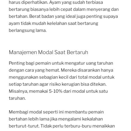
harus diperhatikan. Ayam yang sudah terbiasa
bertarung biasanya lebih cepat dalam menyerang dan
bertahan. Berat badan yang ideal juga penting supaya
ayam tidak mudah kelelahan saat bertarung
berlangsung lama.
Manajemen Modal Saat Bertaruh
Penting bagi pemain untuk mengatur uang taruhan
dengan cara yang hemat. Mereka disarankan hanya
menggunakan sebagian kecil dari total modal untuk
setiap taruhan agar risiko kerugian bisa ditekan.
Misalnya, memakai 5-10% dari modal untuk satu
taruhan.
Membagi modal seperti ini membantu pemain
bertahan lebih lama jika mengalami kekalahan
berturut-turut. Tidak perlu terburu-buru menaikkan