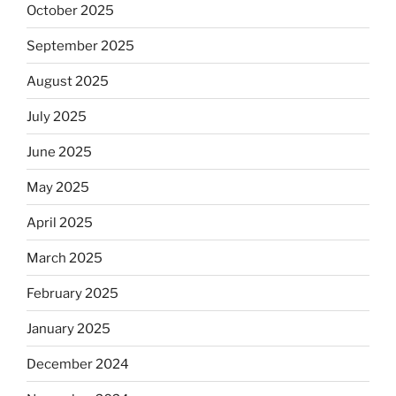
October 2025
September 2025
August 2025
July 2025
June 2025
May 2025
April 2025
March 2025
February 2025
January 2025
December 2024