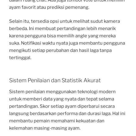
ayam favorit atau prediksi pemenang.
Selain itu, tersedia opsi untuk melihat sudut kamera
berbeda. Ini membuat pertandingan lebih menarik
karena pengguna bisa memilih angle yang mereka
suka. Notifikasi waktu nyata juga membantu pengguna
mengikuti setiap perubahan dan hasil laga tanpa
tertinggal.
Sistem Penilaian dan Statistik Akurat
Sistem penilaian menggunakan teknologi modern
untuk memberi data yang nyata dan tepat selama
pertandingan. Skor setiap ayam diperbarui secara
langsung berdasarkan performa dan durasi laga. Hal ini
membantu pemain memahami kekuatan dan
kelemahan masing-masing ayam.