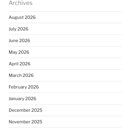
Archives
August 2026
July 2026
June 2026
May 2026
April 2026
March 2026
February 2026
January 2026
December 2025
November 2025