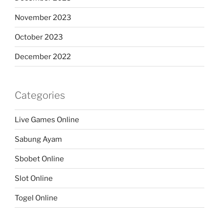
November 2023
October 2023
December 2022
Categories
Live Games Online
Sabung Ayam
Sbobet Online
Slot Online
Togel Online