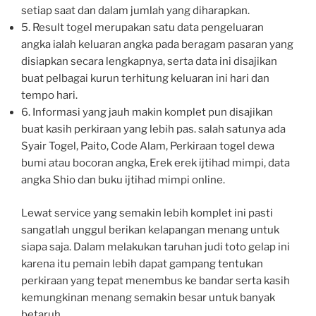
setiap saat dan dalam jumlah yang diharapkan.
5. Result togel merupakan satu data pengeluaran
angka ialah keluaran angka pada beragam pasaran yang
disiapkan secara lengkapnya, serta data ini disajikan
buat pelbagai kurun terhitung keluaran ini hari dan
tempo hari.
6. Informasi yang jauh makin komplet pun disajikan
buat kasih perkiraan yang lebih pas. salah satunya ada
Syair Togel, Paito, Code Alam, Perkiraan togel dewa
bumi atau bocoran angka, Erek erek ijtihad mimpi, data
angka Shio dan buku ijtihad mimpi online.
Lewat service yang semakin lebih komplet ini pasti
sangatlah unggul berikan kelapangan menang untuk
siapa saja. Dalam melakukan taruhan judi toto gelap ini
karena itu pemain lebih dapat gampang tentukan
perkiraan yang tepat menembus ke bandar serta kasih
kemungkinan menang semakin besar untuk banyak
betaruh.