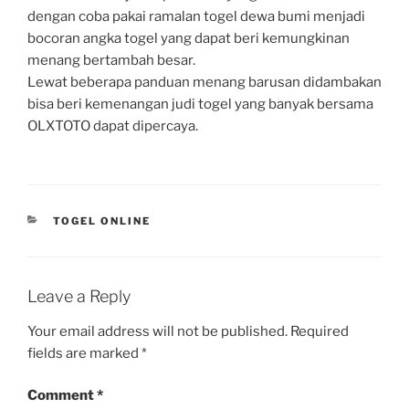
dengan coba pakai ramalan togel dewa bumi menjadi
bocoran angka togel yang dapat beri kemungkinan
menang bertambah besar.
Lewat beberapa panduan menang barusan didambakan
bisa beri kemenangan judi togel yang banyak bersama
OLXTOTO dapat dipercaya.
CATEGORIES
TOGEL ONLINE
Leave a Reply
Your email address will not be published.
Required
fields are marked
*
Comment
*