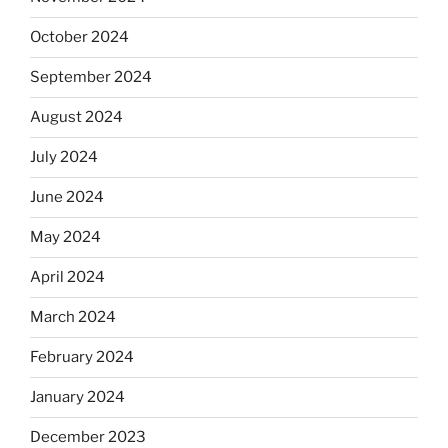
October 2024
September 2024
August 2024
July 2024
June 2024
May 2024
April 2024
March 2024
February 2024
January 2024
December 2023