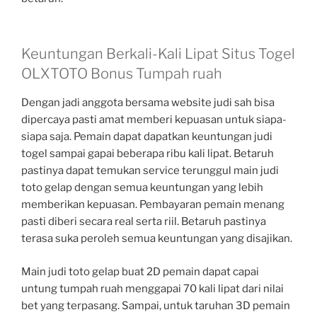
Keuntungan Berkali-Kali Lipat Situs Togel
OLXTOTO Bonus Tumpah ruah
Dengan jadi anggota bersama website judi sah bisa
dipercaya pasti amat memberi kepuasan untuk siapa-
siapa saja. Pemain dapat dapatkan keuntungan judi
togel sampai gapai beberapa ribu kali lipat. Betaruh
pastinya dapat temukan service terunggul main judi
toto gelap dengan semua keuntungan yang lebih
memberikan kepuasan. Pembayaran pemain menang
pasti diberi secara real serta riil. Betaruh pastinya
terasa suka peroleh semua keuntungan yang disajikan.
Main judi toto gelap buat 2D pemain dapat capai
untung tumpah ruah menggapai 70 kali lipat dari nilai
bet yang terpasang. Sampai, untuk taruhan 3D pemain