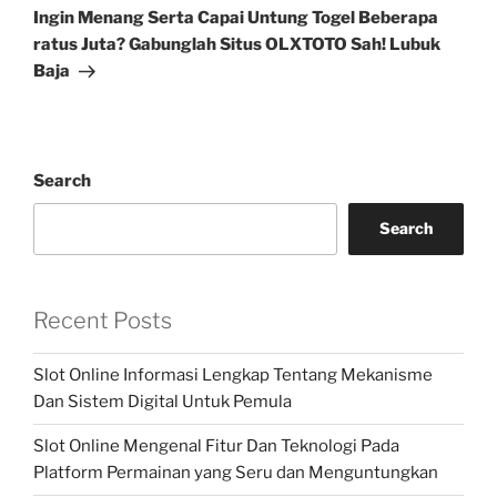
Post
Ingin Menang Serta Capai Untung Togel Beberapa
ratus Juta? Gabunglah Situs OLXTOTO Sah! Lubuk
Baja
Search
Search
Recent Posts
Slot Online Informasi Lengkap Tentang Mekanisme
Dan Sistem Digital Untuk Pemula
Slot Online Mengenal Fitur Dan Teknologi Pada
Platform Permainan yang Seru dan Menguntungkan