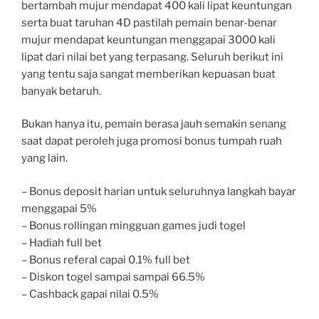
bertambah mujur mendapat 400 kali lipat keuntungan
serta buat taruhan 4D pastilah pemain benar-benar
mujur mendapat keuntungan menggapai 3000 kali
lipat dari nilai bet yang terpasang. Seluruh berikut ini
yang tentu saja sangat memberikan kepuasan buat
banyak betaruh.
Bukan hanya itu, pemain berasa jauh semakin senang
saat dapat peroleh juga promosi bonus tumpah ruah
yang lain.
– Bonus deposit harian untuk seluruhnya langkah bayar
menggapai 5%
– Bonus rollingan mingguan games judi togel
– Hadiah full bet
– Bonus referal capai 0.1% full bet
– Diskon togel sampai sampai 66.5%
– Cashback gapai nilai 0.5%