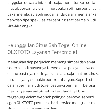
unggulan dewasa ini. Tentu saja, memutuskan serta
masuk bersama blog ini merupakan piilihan benar yang
bakal membuat lebih mudah anda dalam menjalankan
tiap-tiap tipe spekulasi terpenting saat bermain judi
kira-kira angka.
Keunggulan Situs Sah Togel Online
OLXTOTO Layanan Terkomplet
Melakukan tiap perjudian memang simpel dan amat
sederhana. Khususnya tersedianya pelayanan wadah
online pastinya meringankan siapa saja saat melakukan
taruhan yang semakin beri keuntungan. Seperti di
dalam bermain judi togel pastinya perihal ini berasa
makin nyaman untuk bettor terutamanya bisa
tergabung dalam web sah paling dipercaya. seperti
agen OLXTOTO pasti bisa beri service main judi kira-
kira angka lebih memberi kepuasan.