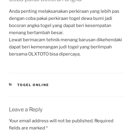
Anda penting melaksanakan perkiraan yang lebih pas
dengan coba pakai perkiraan togel dewa bumi jadi
bocoran angka togel yang dapat beri kesempatan
menang bertambah besar.
Lewat bermacam tehnik menang barusan dikehendaki
dapat beri kemenangan judi togel yang berlimpah
bersama OLXTOTO bisa dipercaya.
CATEGORIES
TOGEL ONLINE
Leave a Reply
Your email address will not be published.
Required
fields are marked
*