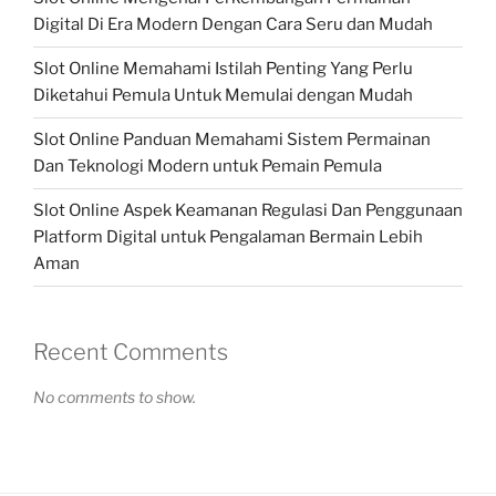
Digital Di Era Modern Dengan Cara Seru dan Mudah
Slot Online Memahami Istilah Penting Yang Perlu
Diketahui Pemula Untuk Memulai dengan Mudah
Slot Online Panduan Memahami Sistem Permainan
Dan Teknologi Modern untuk Pemain Pemula
Slot Online Aspek Keamanan Regulasi Dan Penggunaan
Platform Digital untuk Pengalaman Bermain Lebih
Aman
Recent Comments
No comments to show.