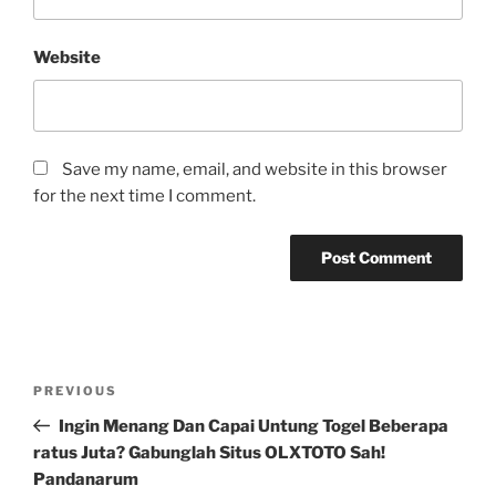
Website
Save my name, email, and website in this browser
for the next time I comment.
Post
Previous
PREVIOUS
navigation
Post
Ingin Menang Dan Capai Untung Togel Beberapa
ratus Juta? Gabunglah Situs OLXTOTO Sah!
Pandanarum