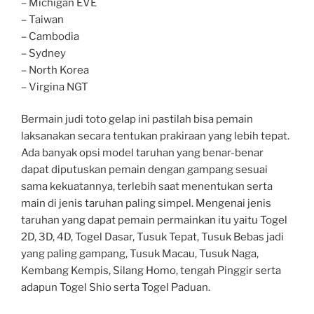
– Michigan EVE
– Taiwan
– Cambodia
– Sydney
– North Korea
– Virgina NGT
Bermain judi toto gelap ini pastilah bisa pemain
laksanakan secara tentukan prakiraan yang lebih tepat.
Ada banyak opsi model taruhan yang benar-benar
dapat diputuskan pemain dengan gampang sesuai
sama kekuatannya, terlebih saat menentukan serta
main di jenis taruhan paling simpel. Mengenai jenis
taruhan yang dapat pemain permainkan itu yaitu Togel
2D, 3D, 4D, Togel Dasar, Tusuk Tepat, Tusuk Bebas jadi
yang paling gampang, Tusuk Macau, Tusuk Naga,
Kembang Kempis, Silang Homo, tengah Pinggir serta
adapun Togel Shio serta Togel Paduan.