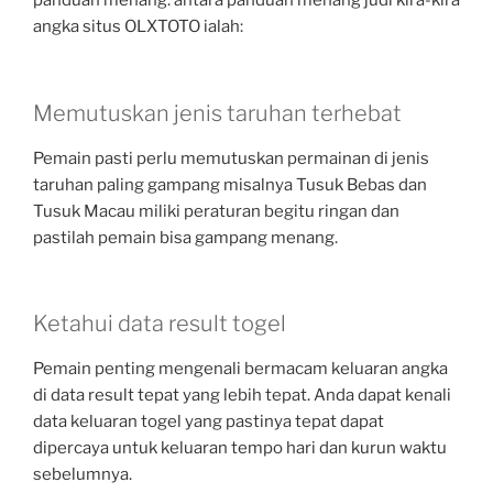
panduan menang. antara panduan menang judi kira-kira
angka situs OLXTOTO ialah:
Memutuskan jenis taruhan terhebat
Pemain pasti perlu memutuskan permainan di jenis
taruhan paling gampang misalnya Tusuk Bebas dan
Tusuk Macau miliki peraturan begitu ringan dan
pastilah pemain bisa gampang menang.
Ketahui data result togel
Pemain penting mengenali bermacam keluaran angka
di data result tepat yang lebih tepat. Anda dapat kenali
data keluaran togel yang pastinya tepat dapat
dipercaya untuk keluaran tempo hari dan kurun waktu
sebelumnya.