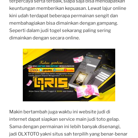
terpercaya serta terbaik, siapa saja bisa mendapatkan
keuntungan memberikan kepuasan. Lewat lajur online
kini udah terdapat beberapa permainan sengit dan
membahagiakan bisa dimainkan dengan gampang.
Seperti dalam judi togel sekarang paling sering
dimainkan dengan secara online.
Makin bertambah juga waktu ini website judi di
internet dapat siapkan service main judi toto gelap.
Sama dengan permainan ini lebih banyak disenangi,
jadi OLXTOTO yakni situs sah terpilih yang benar-benar