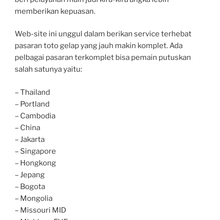
memberikan kepuasan.
Web-site ini unggul dalam berikan service terhebat
pasaran toto gelap yang jauh makin komplet. Ada
pelbagai pasaran terkomplet bisa pemain putuskan
salah satunya yaitu:
– Thailand
– Portland
– Cambodia
– China
– Jakarta
– Singapore
– Hongkong
– Jepang
– Bogota
– Mongolia
– Missouri MID