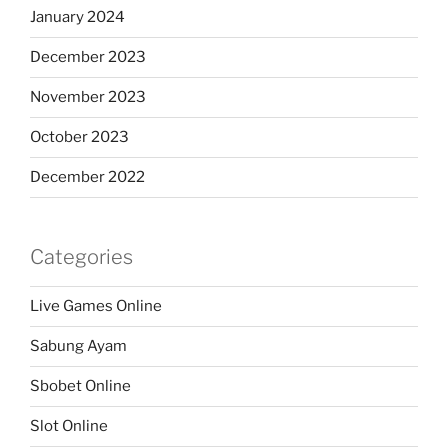
January 2024
December 2023
November 2023
October 2023
December 2022
Categories
Live Games Online
Sabung Ayam
Sbobet Online
Slot Online