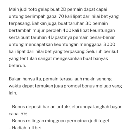
Main judi toto gelap buat 2D pemain dapat capai
untung berlimpah gapai 70 kali lipat dari nilai bet yang
terpasang. Bahkan juga, buat taruhan 3D pemain
bertambah mujur peroleh 400 kali lipat keuntungan
serta buat taruhan 4D pastinya pemain benar-benar
untung mendapatkan keuntungan menggapai 3000
kali lipat dari nilai bet yang terpasang. Seluruh berikut
yang tentulah sangat mengesankan buat banyak
betaruh.
Bukan hanya itu, pemain terasa jauh makin senang
waktu dapat temukan juga promosi bonus meluap yang
lain.
– Bonus deposit harian untuk seluruhnya langkah bayar
capai 5%
– Bonus rollingan mingguan permainan judi togel
– Hadiah full bet