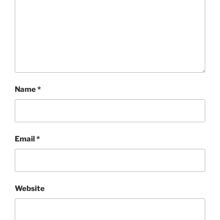
Name
*
Email
*
Website