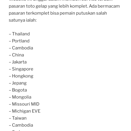
pasaran toto gelap yang lebih komplet. Ada bermacam
pasaran terkomplet bisa pemain putuskan salah
satunya ialah:
– Thailand
– Portland
– Cambodia
– China
– Jakarta
– Singapore
– Hongkong
– Jepang
– Bogota
– Mongolia
– Missouri MID
– Michigan EVE
– Taiwan
– Cambodia