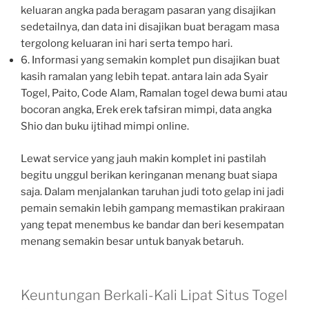
keluaran angka pada beragam pasaran yang disajikan
sedetailnya, dan data ini disajikan buat beragam masa
tergolong keluaran ini hari serta tempo hari.
6. Informasi yang semakin komplet pun disajikan buat
kasih ramalan yang lebih tepat. antara lain ada Syair
Togel, Paito, Code Alam, Ramalan togel dewa bumi atau
bocoran angka, Erek erek tafsiran mimpi, data angka
Shio dan buku ijtihad mimpi online.
Lewat service yang jauh makin komplet ini pastilah
begitu unggul berikan keringanan menang buat siapa
saja. Dalam menjalankan taruhan judi toto gelap ini jadi
pemain semakin lebih gampang memastikan prakiraan
yang tepat menembus ke bandar dan beri kesempatan
menang semakin besar untuk banyak betaruh.
Keuntungan Berkali-Kali Lipat Situs Togel