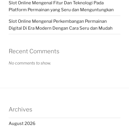
Slot Online Mengenal Fitur Dan Teknologi Pada
Platform Permainan yang Seru dan Menguntungkan
Slot Online Mengenal Perkembangan Permainan
Digital Di Era Modern Dengan Cara Seru dan Mudah
Recent Comments
No comments to show.
Archives
August 2026