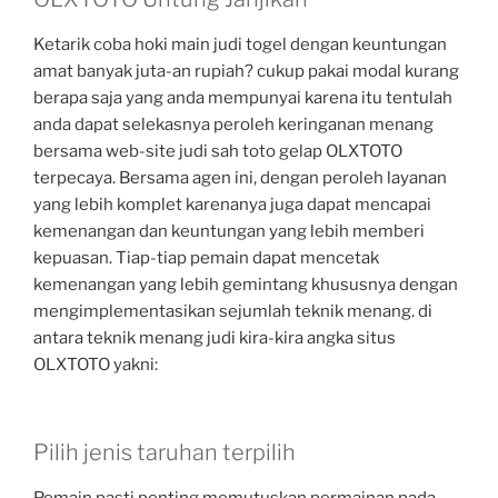
Ketarik coba hoki main judi togel dengan keuntungan
amat banyak juta-an rupiah? cukup pakai modal kurang
berapa saja yang anda mempunyai karena itu tentulah
anda dapat selekasnya peroleh keringanan menang
bersama web-site judi sah toto gelap OLXTOTO
terpecaya. Bersama agen ini, dengan peroleh layanan
yang lebih komplet karenanya juga dapat mencapai
kemenangan dan keuntungan yang lebih memberi
kepuasan. Tiap-tiap pemain dapat mencetak
kemenangan yang lebih gemintang khususnya dengan
mengimplementasikan sejumlah teknik menang. di
antara teknik menang judi kira-kira angka situs
OLXTOTO yakni:
Pilih jenis taruhan terpilih
Pemain pasti penting memutuskan permainan pada