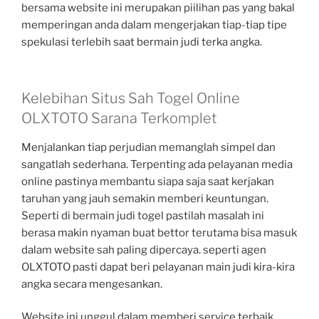
bersama website ini merupakan piilihan pas yang bakal
memperingan anda dalam mengerjakan tiap-tiap tipe
spekulasi terlebih saat bermain judi terka angka.
Kelebihan Situs Sah Togel Online
OLXTOTO Sarana Terkomplet
Menjalankan tiap perjudian memanglah simpel dan
sangatlah sederhana. Terpenting ada pelayanan media
online pastinya membantu siapa saja saat kerjakan
taruhan yang jauh semakin memberi keuntungan.
Seperti di bermain judi togel pastilah masalah ini
berasa makin nyaman buat bettor terutama bisa masuk
dalam website sah paling dipercaya. seperti agen
OLXTOTO pasti dapat beri pelayanan main judi kira-kira
angka secara mengesankan.
Website ini unggul dalam memberi service terbaik