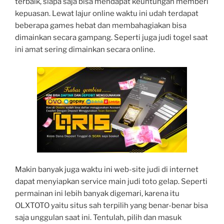
terbaik, siapa saja bisa mendapat keuntungan memberi
kepuasan. Lewat lajur online waktu ini udah terdapat
beberapa games hebat dan membahagiakan bisa
dimainkan secara gampang. Seperti juga judi togel saat
ini amat sering dimainkan secara online.
Makin banyak juga waktu ini web-site judi di internet
dapat menyiapkan service main judi toto gelap. Seperti
permainan ini lebih banyak digemari, karena itu
OLXTOTO yaitu situs sah terpilih yang benar-benar bisa
saja unggulan saat ini. Tentulah, pilih dan masuk