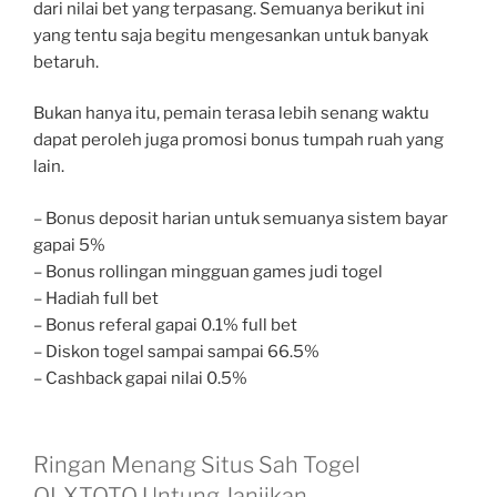
dari nilai bet yang terpasang. Semuanya berikut ini
yang tentu saja begitu mengesankan untuk banyak
betaruh.
Bukan hanya itu, pemain terasa lebih senang waktu
dapat peroleh juga promosi bonus tumpah ruah yang
lain.
– Bonus deposit harian untuk semuanya sistem bayar
gapai 5%
– Bonus rollingan mingguan games judi togel
– Hadiah full bet
– Bonus referal gapai 0.1% full bet
– Diskon togel sampai sampai 66.5%
– Cashback gapai nilai 0.5%
Ringan Menang Situs Sah Togel
OLXTOTO Untung Janjikan