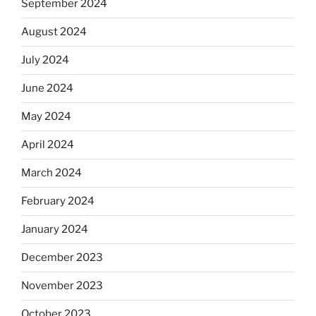
September 2024
August 2024
July 2024
June 2024
May 2024
April 2024
March 2024
February 2024
January 2024
December 2023
November 2023
October 2023