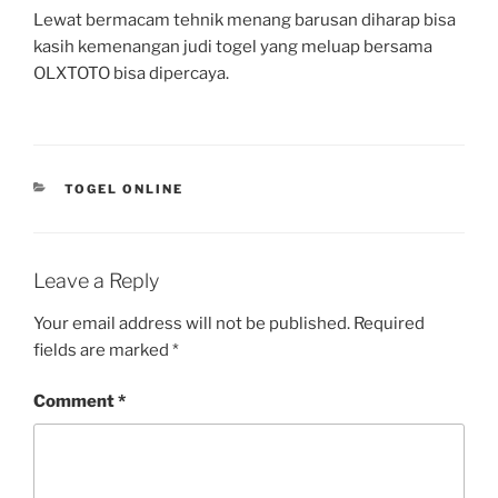
Lewat bermacam tehnik menang barusan diharap bisa
kasih kemenangan judi togel yang meluap bersama
OLXTOTO bisa dipercaya.
CATEGORIES
TOGEL ONLINE
Leave a Reply
Your email address will not be published.
Required
fields are marked
*
Comment
*