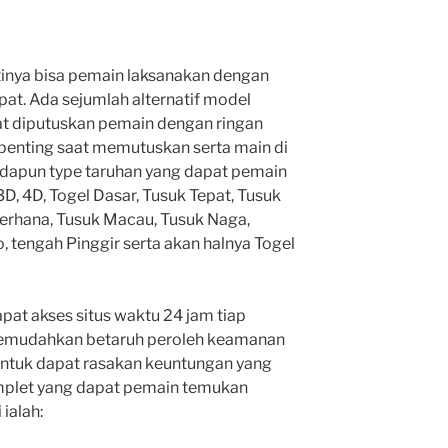
stinya bisa pemain laksanakan dengan
pat. Ada sejumlah alternatif model
at diputuskan pemain dengan ringan
penting saat memutuskan serta main di
Adapun type taruhan yang dapat pemain
3D, 4D, Togel Dasar, Tusuk Tepat, Tusuk
erhana, Tusuk Macau, Tusuk Naga,
tengah Pinggir serta akan halnya Togel
at akses situs waktu 24 jam tiap
h memudahkan betaruh peroleh keamanan
ntuk dapat rasakan keuntungan yang
mplet yang dapat pemain temukan
ialah: