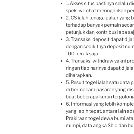
1. Akses situs pastinya selalu d
spek live chat meringankan pema
2. CS ialah tenaga pakar yang 
terhadap banyak pemain secara
petunjuk dan kontribusi apa s
3. Transaksi deposit dapat dija
dengan sedikitnya deposit cum
100 perak saja.
4. Transaksi withdraw yakni pr
ringan tiap harinya dapat dija
diharapkan.
5. Result togel ialah satu dat
di bermacam pasaran yang disaj
buat beberapa kurun tergolong k
6. Informasi yang lebih komple
yang lebih tepat. antara lain ad
Prakiraan togel dewa bumi atau
mimpi, data angka Shio dan buk