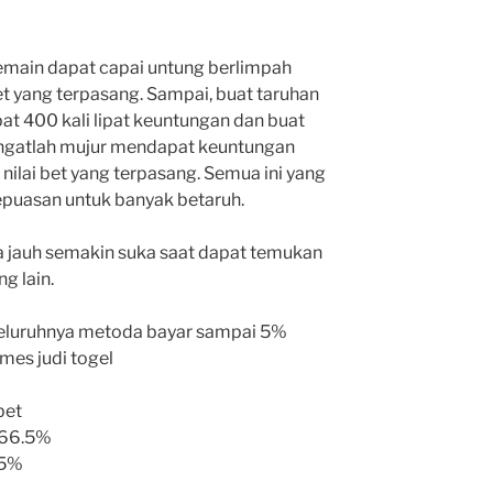
pemain dapat capai untung berlimpah
 bet yang terpasang. Sampai, buat taruhan
t 400 kali lipat keuntungan dan buat
angatlah mujur mendapat keuntungan
 nilai bet yang terpasang. Semua ini yang
epuasan untuk banyak betaruh.
a jauh semakin suka saat dapat temukan
g lain.
 seluruhnya metoda bayar sampai 5%
mes judi togel
bet
 66.5%
.5%