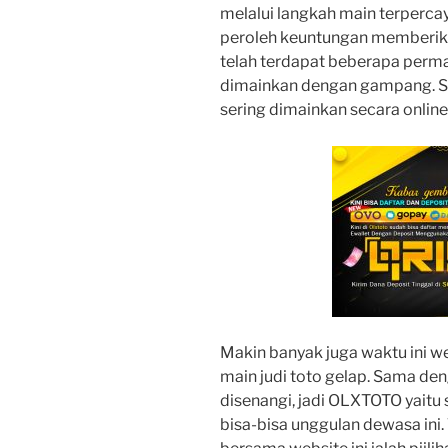
melalui langkah main terpercay
peroleh keuntungan memberikan
telah terdapat beberapa perm
dimainkan dengan gampang. Sep
sering dimainkan secara online
Makin banyak juga waktu ini we
main judi toto gelap. Sama den
disenangi, jadi OLXTOTO yaitu 
bisa-bisa unggulan dewasa ini