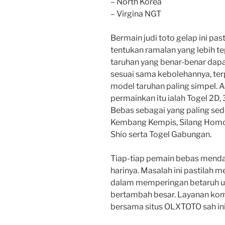
– North Korea
– Virgina NGT
Bermain judi toto gelap ini pa
tentukan ramalan yang lebih te
taruhan yang benar-benar dap
sesuai sama kebolehannya, ter
model taruhan paling simpel. 
permainkan itu ialah Togel 2D, 
Bebas sebagai yang paling sed
Kembang Kempis, Silang Homo, 
Shio serta Togel Gabungan.
Tiap-tiap pemain bebas mendap
harinya. Masalah ini pastila
dalam memperingan betaruh u
bertambah besar. Layanan ko
bersama situs OLXTOTO sah ini 