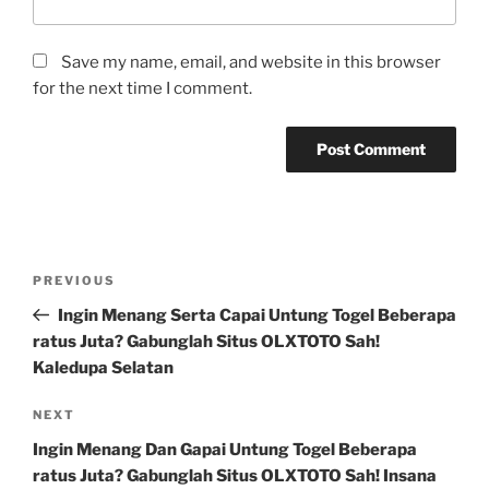
Save my name, email, and website in this browser
for the next time I comment.
Post
Previous
PREVIOUS
navigation
Post
Ingin Menang Serta Capai Untung Togel Beberapa
ratus Juta? Gabunglah Situs OLXTOTO Sah!
Kaledupa Selatan
Next
NEXT
Post
Ingin Menang Dan Gapai Untung Togel Beberapa
ratus Juta? Gabunglah Situs OLXTOTO Sah! Insana