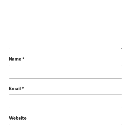
Name
*
Email
*
Website