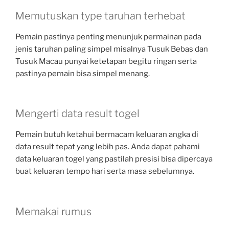
Memutuskan type taruhan terhebat
Pemain pastinya penting menunjuk permainan pada
jenis taruhan paling simpel misalnya Tusuk Bebas dan
Tusuk Macau punyai ketetapan begitu ringan serta
pastinya pemain bisa simpel menang.
Mengerti data result togel
Pemain butuh ketahui bermacam keluaran angka di
data result tepat yang lebih pas. Anda dapat pahami
data keluaran togel yang pastilah presisi bisa dipercaya
buat keluaran tempo hari serta masa sebelumnya.
Memakai rumus