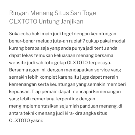
Ringan Menang Situs Sah Togel
OLXTOTO Untung Janjikan
Suka coba hoki main judi togel dengan keuntungan
benar-benar meluap juta-an rupiah? cukup pakai modal
kurang berapa saja yang anda punya jadi tentu anda
dapat lekas temukan keluasaan menang bersama
website judi sah toto gelap OLXTOTO terpecaya.
Bersama agen ini, dengan mendapatkan service yang
semakin lebih komplet karena itu juga dapat meraih
kemenangan serta keuntungan yang semakin memberi
kepuasan. Tiap pemain dapat mencapai kemenangan
yang lebih cemerlang terpenting dengan
mengimplementasikan sejumlah panduan menang. di
antara teknik menang judi kira-kira angka situs
OLXTOTO yakni: