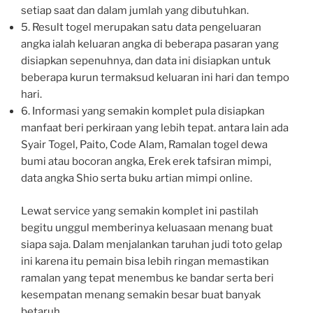
setiap saat dan dalam jumlah yang dibutuhkan.
5. Result togel merupakan satu data pengeluaran
angka ialah keluaran angka di beberapa pasaran yang
disiapkan sepenuhnya, dan data ini disiapkan untuk
beberapa kurun termaksud keluaran ini hari dan tempo
hari.
6. Informasi yang semakin komplet pula disiapkan
manfaat beri perkiraan yang lebih tepat. antara lain ada
Syair Togel, Paito, Code Alam, Ramalan togel dewa
bumi atau bocoran angka, Erek erek tafsiran mimpi,
data angka Shio serta buku artian mimpi online.
Lewat service yang semakin komplet ini pastilah
begitu unggul memberinya keluasaan menang buat
siapa saja. Dalam menjalankan taruhan judi toto gelap
ini karena itu pemain bisa lebih ringan memastikan
ramalan yang tepat menembus ke bandar serta beri
kesempatan menang semakin besar buat banyak
betaruh.