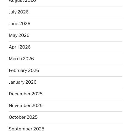
August 2026
July 2026
June 2026
May 2026
April 2026
March 2026
February 2026
January 2026
December 2025
November 2025
October 2025
September 2025