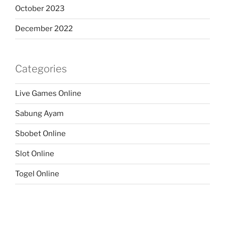
October 2023
December 2022
Categories
Live Games Online
Sabung Ayam
Sbobet Online
Slot Online
Togel Online