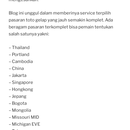
Blog ini unggul dalam memberinya service terpilih
pasaran toto gelap yang jauh semakin komplet. Ada
beragam pasaran terkomplet bisa pemain tentukan
salah satunya yakni:
– Thailand
– Portland
– Cambodia
– China
– Jakarta
– Singapore
– Hongkong
– Jepang
– Bogota
– Mongolia
– Missouri MID
– Michigan EVE