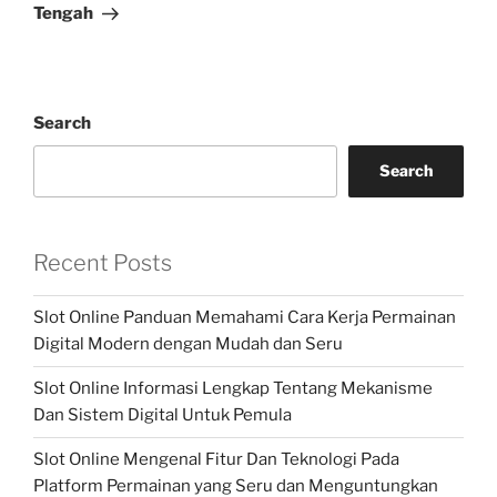
Tengah
Search
Search
Recent Posts
Slot Online Panduan Memahami Cara Kerja Permainan
Digital Modern dengan Mudah dan Seru
Slot Online Informasi Lengkap Tentang Mekanisme
Dan Sistem Digital Untuk Pemula
Slot Online Mengenal Fitur Dan Teknologi Pada
Platform Permainan yang Seru dan Menguntungkan