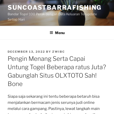
Skip
SUNCOASTBARRAFISHING
to
Bandar Togel 100 Perak dengan Data Keluaran Terupdate
content
Setiap Hari
Menu
POSTED
DECEMBER 13, 2022
BY
ZWIBC
ON
Pengin Menang Serta Capai
Untung Togel Beberapa ratus Juta?
Gabunglah Situs OLXTOTO Sah!
Bone
Siapa saja sekarang ini tentu beberapa betaruh bisa
menjalankan bermacam jenis serunya judi online
melalui cara gampang. Pastinya, lewat langkah main