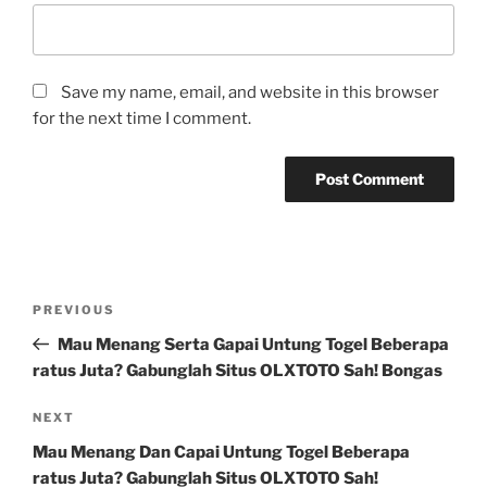
Save my name, email, and website in this browser
for the next time I comment.
Post
Previous
PREVIOUS
navigation
Post
Mau Menang Serta Gapai Untung Togel Beberapa
ratus Juta? Gabunglah Situs OLXTOTO Sah! Bongas
Next
NEXT
Post
Mau Menang Dan Capai Untung Togel Beberapa
ratus Juta? Gabunglah Situs OLXTOTO Sah!