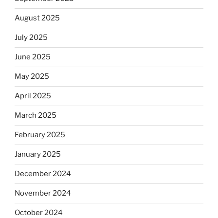
August 2025
July 2025
June 2025
May 2025
April 2025
March 2025
February 2025
January 2025
December 2024
November 2024
October 2024