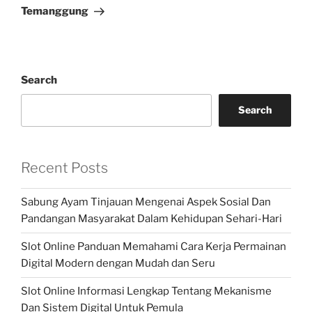
Temanggung
Search
Search
Recent Posts
Sabung Ayam Tinjauan Mengenai Aspek Sosial Dan
Pandangan Masyarakat Dalam Kehidupan Sehari-Hari
Slot Online Panduan Memahami Cara Kerja Permainan
Digital Modern dengan Mudah dan Seru
Slot Online Informasi Lengkap Tentang Mekanisme
Dan Sistem Digital Untuk Pemula