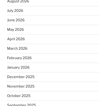
August 2026
July 2026
June 2026
May 2026
April 2026
March 2026
February 2026
January 2026
December 2025
November 2025
October 2025
September 2025