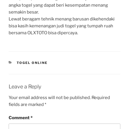
angka togel yang dapat beri kesempatan menang
semakin besar.
Lewat beragam tehnik menang barusan dikehendaki
bisa kasih kemenangan judi togel yang tumpah ruah
bersama OLXTOTO bisa dipercaya.
CATEGORIES
TOGEL ONLINE
Leave a Reply
Your email address will not be published.
Required
fields are marked
*
Comment
*