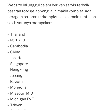
Website ini unggul dalam berikan servis terbaik
pasaran toto gelap yang jauh makin komplet. Ada
beragam pasaran terkomplet bisa pemain tentukan
salah satunya merupakan:
– Thailand
– Portland
– Cambodia
– China
– Jakarta
– Singapore
– Hongkong
– Jepang
– Bogota
– Mongolia
– Missouri MID
– Michigan EVE
– Taiwan