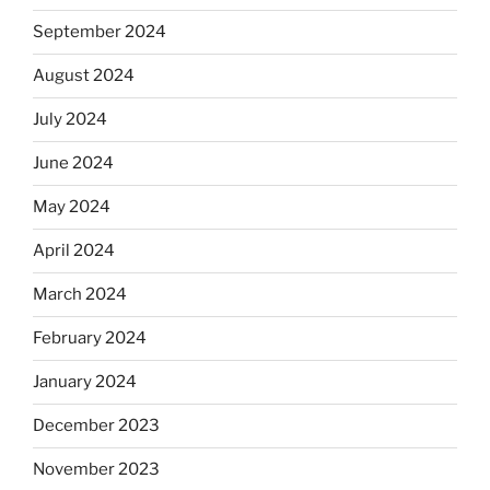
September 2024
August 2024
July 2024
June 2024
May 2024
April 2024
March 2024
February 2024
January 2024
December 2023
November 2023