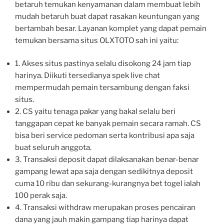
betaruh temukan kenyamanan dalam membuat lebih
mudah betaruh buat dapat rasakan keuntungan yang
bertambah besar. Layanan komplet yang dapat pemain
temukan bersama situs OLXTOTO sah ini yaitu:
1. Akses situs pastinya selalu disokong 24 jam tiap
harinya. Diikuti tersedianya spek live chat
mempermudah pemain tersambung dengan faksi
situs.
2. CS yaitu tenaga pakar yang bakal selalu beri
tanggapan cepat ke banyak pemain secara ramah. CS
bisa beri service pedoman serta kontribusi apa saja
buat seluruh anggota.
3. Transaksi deposit dapat dilaksanakan benar-benar
gampang lewat apa saja dengan sedikitnya deposit
cuma 10 ribu dan sekurang-kurangnya bet togel ialah
100 perak saja.
4. Transaksi withdraw merupakan proses pencairan
dana yang jauh makin gampang tiap harinya dapat