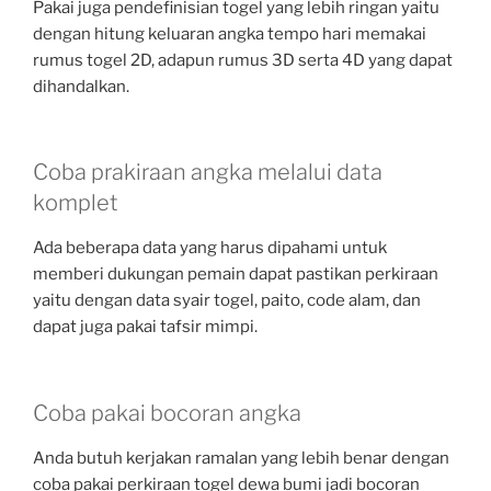
Pakai juga pendefinisian togel yang lebih ringan yaitu
dengan hitung keluaran angka tempo hari memakai
rumus togel 2D, adapun rumus 3D serta 4D yang dapat
dihandalkan.
Coba prakiraan angka melalui data
komplet
Ada beberapa data yang harus dipahami untuk
memberi dukungan pemain dapat pastikan perkiraan
yaitu dengan data syair togel, paito, code alam, dan
dapat juga pakai tafsir mimpi.
Coba pakai bocoran angka
Anda butuh kerjakan ramalan yang lebih benar dengan
coba pakai perkiraan togel dewa bumi jadi bocoran