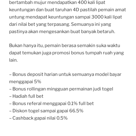
bertambah mujur mendapatkan 400 kali lipat
keuntungan dan buat taruhan 4D pastilah pemain amat
untung mendapat keuntungan sampai 3000 kali lipat
dari nilai bet yang terpasang. Semuanya ini yang
pastinya akan mengesankan buat banyak betaruh.
Bukan hanya itu, pemain berasa semakin suka waktu
dapat temukan juga promosi bonus tumpah ruah yang
lain.
– Bonus deposit harian untuk semuanya model bayar
menggapai 5%
– Bonus rollingan mingguan permainan judi togel
– Hadiah full bet
– Bonus referal menggapai 0.1% full bet
– Diskon togel sampai gapai 66.5%
– Cashback gapai nilai 0.5%