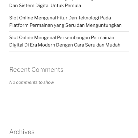
Dan Sistem Digital Untuk Pemula
Slot Online Mengenal Fitur Dan Teknologi Pada
Platform Permainan yang Seru dan Menguntungkan
Slot Online Mengenal Perkembangan Permainan
Digital Di Era Modern Dengan Cara Seru dan Mudah
Recent Comments
No comments to show.
Archives