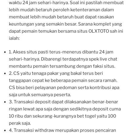
waktu 24 jam sehari-harinya. Soal ini pastilah membuat
lebih mudah betaruh peroleh ketenteraman dalam
membuat lebih mudah betaruh buat dapat rasakan
keuntungan yang semakin besar. Sarana komplet yang
dapat pemain temukan bersama situs OLXTOTO sah ini
ialah:
1. Akses situs pasti terus-menerus dibantu 24 jam
sehari-harinya. Dibarengi terdapatnya spek live chat
membantu pemain tersambung dengan faksi situs.
2. CS yaitu tenaga pakar yang bakal terus beri
tanggapan cepat ke beberapa pemain secara ramah.
CS bisa beri pelayanan pedoman serta kontribusi apa
saja untuk semuanya peserta.
3. Transaksi deposit dapat dilaksanakan benar-benar
ringan lewat apa saja dengan sedikitnya deposit cuma
10 ribu dan sekurang-kurangnya bet togel yaitu 100
perak saja.
4. Transaksi withdraw merupakan proses pencairan