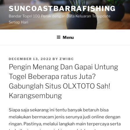
Skip
SUNCOASTBARRAFISHING
to
Bandar Togel 100 Perak dengan Data Keluaran Terupdate
content
Setiap Hari
Menu
POSTED
DECEMBER 13, 2022
BY
ZWIBC
ON
Pengin Menang Dan Gapai Untung
Togel Beberapa ratus Juta?
Gabunglah Situs OLXTOTO Sah!
Karangsembung
Siapa saja sekarang ini tentu banyak betaruh bisa
melakukan bermacam jenis serunya judi online dengan
ringan. Pastinya, melalui langkah main terpercaya serta