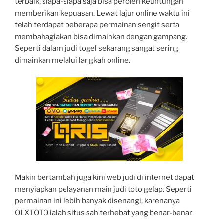
terbaik, siapa-siapa saja bisa peroleh keuntungan
memberikan kepuasan. Lewat lajur online waktu ini
telah terdapat beberapa permainan sengit serta
membahagiakan bisa dimainkan dengan gampang.
Seperti dalam judi togel sekarang sangat sering
dimainkan melalui langkah online.
Makin bertambah juga kini web judi di internet dapat
menyiapkan pelayanan main judi toto gelap. Seperti
permainan ini lebih banyak disenangi, karenanya
OLXTOTO ialah situs sah terhebat yang benar-benar