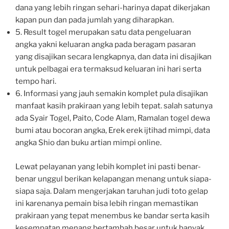
dana yang lebih ringan sehari-harinya dapat dikerjakan
kapan pun dan pada jumlah yang diharapkan.
5. Result togel merupakan satu data pengeluaran
angka yakni keluaran angka pada beragam pasaran
yang disajikan secara lengkapnya, dan data ini disajikan
untuk pelbagai era termaksud keluaran ini hari serta
tempo hari.
6. Informasi yang jauh semakin komplet pula disajikan
manfaat kasih prakiraan yang lebih tepat. salah satunya
ada Syair Togel, Paito, Code Alam, Ramalan togel dewa
bumi atau bocoran angka, Erek erek ijtihad mimpi, data
angka Shio dan buku artian mimpi online.
Lewat pelayanan yang lebih komplet ini pasti benar-
benar unggul berikan kelapangan menang untuk siapa-
siapa saja. Dalam mengerjakan taruhan judi toto gelap
ini karenanya pemain bisa lebih ringan memastikan
prakiraan yang tepat menembus ke bandar serta kasih
kesempatan menang bertambah besar untuk banyak