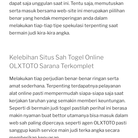
dapat saja unggulan saat ini. Tentu saja, memutuskan
serta masuk bersama web-site ini merupakan piilihan
benar yang hendak memperingan anda dalam
melakukan tiap-tiap tipe spekulasi terpenting saat
bermain judi kira-kira angka.
Kelebihan Situs Sah Togel Online
OLXTOTO Sarana Terkomplet
Melakukan tiap perjudian benar-benar ringan serta
amat sederhana. Terpenting terdapatnya pelayanan
alat online pasti mempermudah siapa-siapa saja saat
kerjakan taruhan yang semakin memberi keuntungan.
Seperti di bermain judi togel pastilah perihal ini berasa
makin nyaman buat bettor utamanya bisa masuk dalam
web sah paling dipercaya. seperti agen OLXTOTO pasti
sanggup kasih service main judi terka angka secara
memberikan kepuasan.