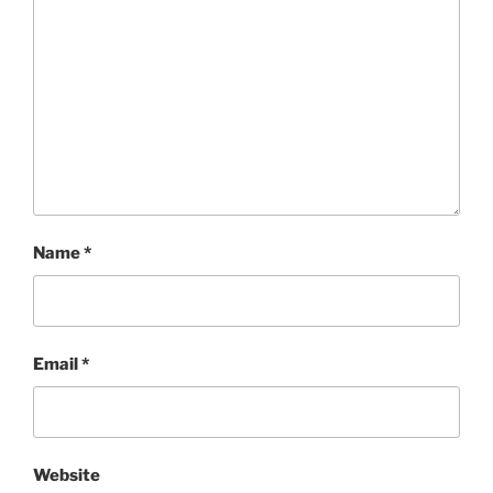
Name
*
Email
*
Website