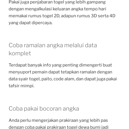
Pakai juga penjabaran togel yang lebih gampang
dengan mengalkulasi keluaran angka tempo hari
memakai rumus togel 2D, adapun rumus 3D serta 4D
yang dapat dipercaya.
Coba ramalan angka melalui data
komplet
Terdapat banyak info yang penting dimengerti buat
menyuport pemain dapat tetapkan ramalan dengan
data syair togel, paito, code alam, dan dapat juga pakai
tafsir mimpi.
Coba pakai bocoran angka
Anda perlu mengerjakan prakiraan yang lebih pas
dengan coba pakai prakiraan togel dewa bumi jadi