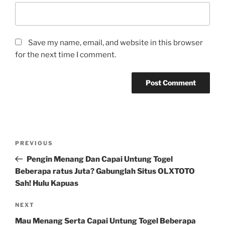
Save my name, email, and website in this browser
for the next time I comment.
Post
Previous
PREVIOUS
navigation
Post
Pengin Menang Dan Capai Untung Togel
Beberapa ratus Juta? Gabunglah Situs OLXTOTO
Sah! Hulu Kapuas
Next
NEXT
Post
Mau Menang Serta Capai Untung Togel Beberapa