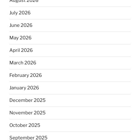
August 2026
July 2026
June 2026
May 2026
April 2026
March 2026
February 2026
January 2026
December 2025
November 2025
October 2025
September 2025