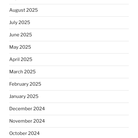
August 2025
July 2025
June 2025
May 2025
April 2025
March 2025
February 2025
January 2025
December 2024
November 2024
October 2024