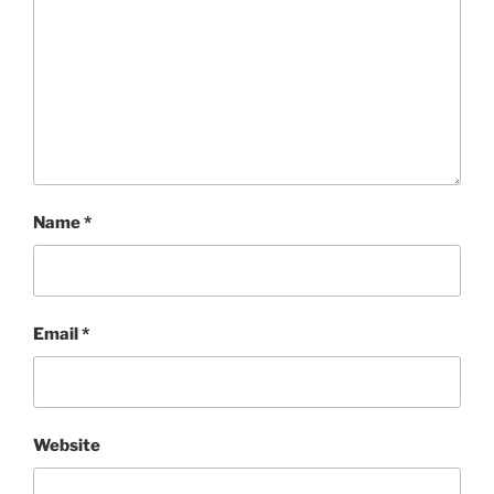
Name
*
Email
*
Website