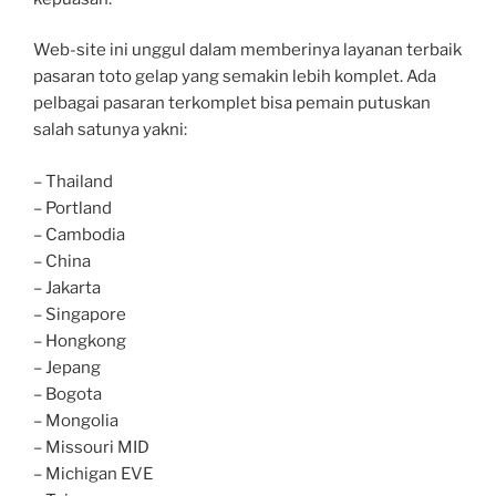
Web-site ini unggul dalam memberinya layanan terbaik
pasaran toto gelap yang semakin lebih komplet. Ada
pelbagai pasaran terkomplet bisa pemain putuskan
salah satunya yakni:
– Thailand
– Portland
– Cambodia
– China
– Jakarta
– Singapore
– Hongkong
– Jepang
– Bogota
– Mongolia
– Missouri MID
– Michigan EVE