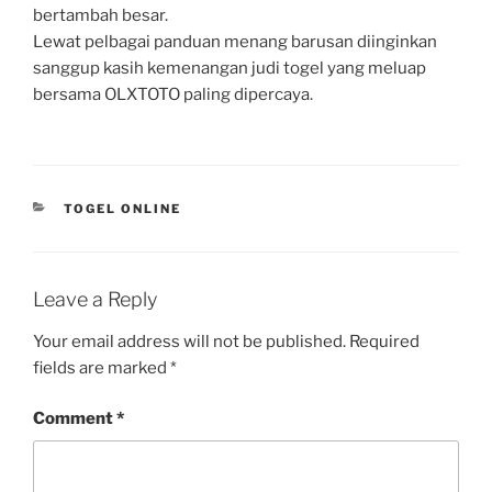
bertambah besar.
Lewat pelbagai panduan menang barusan diinginkan
sanggup kasih kemenangan judi togel yang meluap
bersama OLXTOTO paling dipercaya.
CATEGORIES
TOGEL ONLINE
Leave a Reply
Your email address will not be published.
Required
fields are marked
*
Comment
*