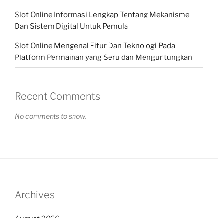
Slot Online Informasi Lengkap Tentang Mekanisme
Dan Sistem Digital Untuk Pemula
Slot Online Mengenal Fitur Dan Teknologi Pada
Platform Permainan yang Seru dan Menguntungkan
Recent Comments
No comments to show.
Archives