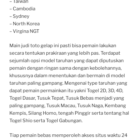
– Taiwan
– Cambodia
– Sydney
– North Korea
– Virgina NGT
Main judi toto gelap ini pasti bisa pemain lakukan
secara tentukan prakiraan yang lebih pas. Terdapat
sejumlah opsi model taruhan yang dapat diputuskan
pemain dengan ringan sama dengan kebolehannya,
khususnya dalam menentukan dan bermain di model
taruhan paling gampang. Mengenai type taruhan yang
dapat pemain permainkan itu yakni Togel 2D, 3D, 4D,
Togel Dasar, Tusuk Tepat, Tusuk Bebas menjadi yang
paling gampang, Tusuk Macau, Tusuk Naga, Kembang
Kempis, Silang Homo, tengah Pinggir serta tentang hal
Togel Shio serta Togel Gabungan.
Tiap pemain bebas memperoleh akses situs waktu 24