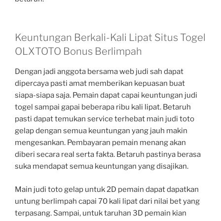
Keuntungan Berkali-Kali Lipat Situs Togel
OLXTOTO Bonus Berlimpah
Dengan jadi anggota bersama web judi sah dapat
dipercaya pasti amat memberikan kepuasan buat
siapa-siapa saja. Pemain dapat capai keuntungan judi
togel sampai gapai beberapa ribu kali lipat. Betaruh
pasti dapat temukan service terhebat main judi toto
gelap dengan semua keuntungan yang jauh makin
mengesankan. Pembayaran pemain menang akan
diberi secara real serta fakta. Betaruh pastinya berasa
suka mendapat semua keuntungan yang disajikan.
Main judi toto gelap untuk 2D pemain dapat dapatkan
untung berlimpah capai 70 kali lipat dari nilai bet yang
terpasang. Sampai, untuk taruhan 3D pemain kian