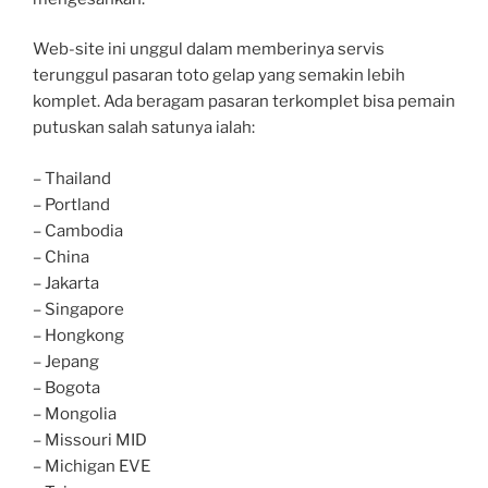
Web-site ini unggul dalam memberinya servis
terunggul pasaran toto gelap yang semakin lebih
komplet. Ada beragam pasaran terkomplet bisa pemain
putuskan salah satunya ialah:
– Thailand
– Portland
– Cambodia
– China
– Jakarta
– Singapore
– Hongkong
– Jepang
– Bogota
– Mongolia
– Missouri MID
– Michigan EVE