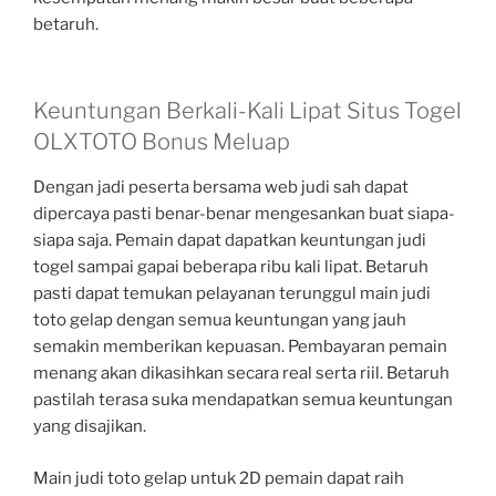
betaruh.
Keuntungan Berkali-Kali Lipat Situs Togel
OLXTOTO Bonus Meluap
Dengan jadi peserta bersama web judi sah dapat
dipercaya pasti benar-benar mengesankan buat siapa-
siapa saja. Pemain dapat dapatkan keuntungan judi
togel sampai gapai beberapa ribu kali lipat. Betaruh
pasti dapat temukan pelayanan terunggul main judi
toto gelap dengan semua keuntungan yang jauh
semakin memberikan kepuasan. Pembayaran pemain
menang akan dikasihkan secara real serta riil. Betaruh
pastilah terasa suka mendapatkan semua keuntungan
yang disajikan.
Main judi toto gelap untuk 2D pemain dapat raih