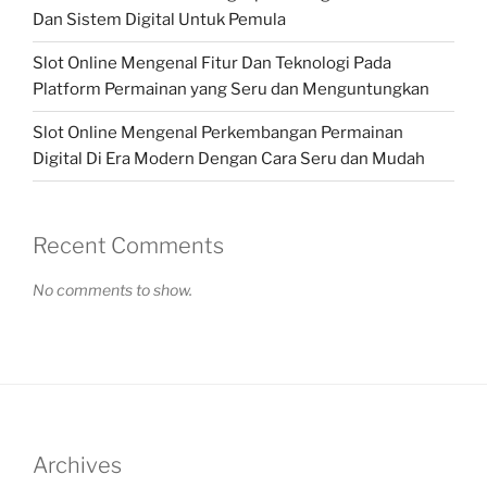
Dan Sistem Digital Untuk Pemula
Slot Online Mengenal Fitur Dan Teknologi Pada
Platform Permainan yang Seru dan Menguntungkan
Slot Online Mengenal Perkembangan Permainan
Digital Di Era Modern Dengan Cara Seru dan Mudah
Recent Comments
No comments to show.
Archives