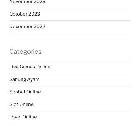
November 2023
October 2023
December 2022
Categories
Live Games Online
Sabung Ayam
Sbobet Online
Slot Online
Togel Online