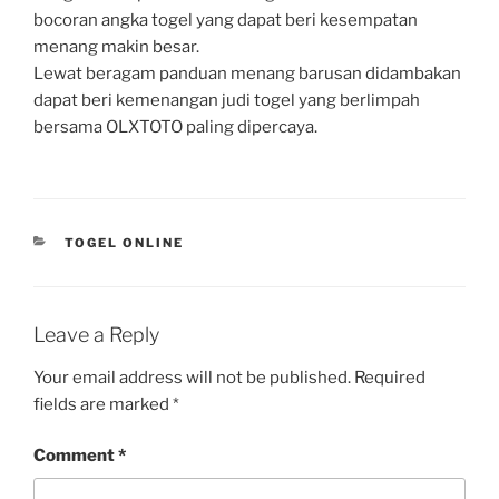
bocoran angka togel yang dapat beri kesempatan
menang makin besar.
Lewat beragam panduan menang barusan didambakan
dapat beri kemenangan judi togel yang berlimpah
bersama OLXTOTO paling dipercaya.
CATEGORIES
TOGEL ONLINE
Leave a Reply
Your email address will not be published.
Required
fields are marked
*
Comment
*