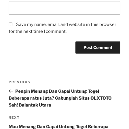
Save my name, email, and website in this browser
for the next time I comment.
Post
Previous
PREVIOUS
navigation
Post
Pengin Menang Dan Gapai Untung Togel
Beberapa ratus Juta? Gabunglah Situs OLXTOTO
Sah! Balantak Utara
Next
NEXT
Post
Mau Menang Dan Gapai Untung Togel Beberapa