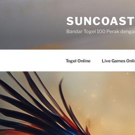
Skip
to
SUNCOAST
content
Bandar Togel 100 Perak dengan
Togel Online
Live Games Onli