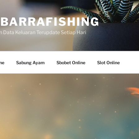
BARRAFISHING
 Data Keluaran Terupdate Setiap Hari
ne
Sabung Ayam
Sbobet Online
Slot Online