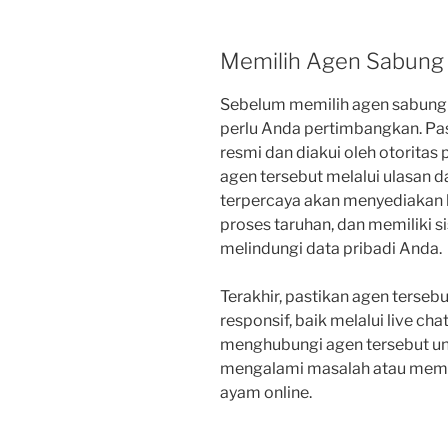
Memilih Agen Sabung 
Sebelum memilih agen sabung 
perlu Anda pertimbangkan. Past
resmi dan diakui oleh otoritas p
agen tersebut melalui ulasan d
terpercaya akan menyediakan l
proses taruhan, dan memiliki 
melindungi data pribadi Anda.
Terakhir, pastikan agen terse
responsif, baik melalui live cha
menghubungi agen tersebut un
mengalami masalah atau memil
ayam online.