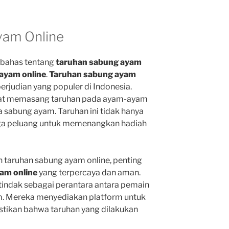
yam Online
mbahas tentang
taruhan sabung ayam
ayam online
.
Taruhan sabung ayam
rjudian yang populer di Indonesia.
apat memasang taruhan pada ayam-ayam
 sabung ayam. Taruhan ini tidak hanya
uga peluang untuk memenangkan hadiah
n taruhan sabung ayam online, penting
am online
yang terpercaya dan aman.
tindak sebagai perantara antara pemain
. Mereka menyediakan platform untuk
ikan bahwa taruhan yang dilakukan