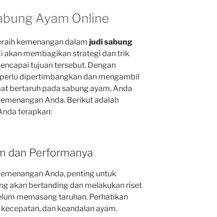
abung Ayam Online
meraih kemenangan dalam
judi sabung
mi akan membagikan strategi dan trik
ncapai tujuan tersebut. Dengan
 perlu dipertimbangkan dan mengambil
aat bertaruh pada sabung ayam, Anda
kemenangan Anda. Berikut adalah
Anda terapkan:
am dan Performanya
kemenangan Anda, penting untuk
ng akan bertanding dan melakukan riset
elum memasang taruhan. Perhatikan
, kecepatan, dan keandalan ayam.