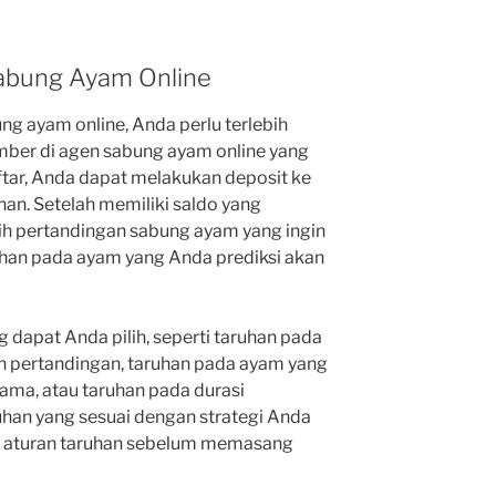
bung Ayam Online
g ayam online, Anda perlu terlebih
ber di agen sabung ayam online yang
aftar, Anda dapat melakukan deposit ke
an. Setelah memiliki saldo yang
h pertandingan sabung ayam yang ingin
han pada ayam yang Anda prediksi akan
g dapat Anda pilih, seperti taruhan pada
pertandingan, taruhan pada ayam yang
ama, atau taruhan pada durasi
aruhan yang sesuai dengan strategi Anda
 aturan taruhan sebelum memasang