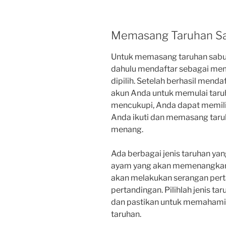
Memasang Taruhan Sa
Untuk memasang taruhan sabun
dahulu mendaftar sebagai mem
dipilih. Setelah berhasil mend
akun Anda untuk memulai taruh
mencukupi, Anda dapat memili
Anda ikuti dan memasang taru
menang.
Ada berbagai jenis taruhan yan
ayam yang akan memenangkan 
akan melakukan serangan pert
pertandingan. Pilihlah jenis t
dan pastikan untuk memahami
taruhan.