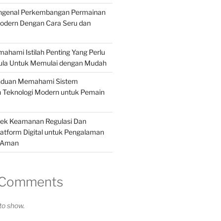
engenal Perkembangan Permainan
 Modern Dengan Cara Seru dan
mahami Istilah Penting Yang Perlu
ula Untuk Memulai dengan Mudah
anduan Memahami Sistem
 Teknologi Modern untuk Pemain
spek Keamanan Regulasi Dan
atform Digital untuk Pengalaman
h Aman
 Comments
o show.