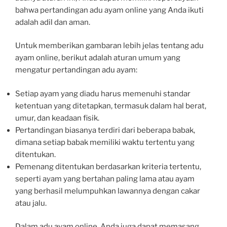
bahwa pertandingan adu ayam online yang Anda ikuti
adalah adil dan aman.
Untuk memberikan gambaran lebih jelas tentang adu
ayam online, berikut adalah aturan umum yang
mengatur pertandingan adu ayam:
Setiap ayam yang diadu harus memenuhi standar
ketentuan yang ditetapkan, termasuk dalam hal berat,
umur, dan keadaan fisik.
Pertandingan biasanya terdiri dari beberapa babak,
dimana setiap babak memiliki waktu tertentu yang
ditentukan.
Pemenang ditentukan berdasarkan kriteria tertentu,
seperti ayam yang bertahan paling lama atau ayam
yang berhasil melumpuhkan lawannya dengan cakar
atau jalu.
Dalam adu ayam online, Anda juga dapat memasang