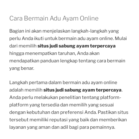
Cara Bermain Adu Ayam Online
Bagian ini akan menjelaskan langkah-langkah yang
perlu Anda ikuti untuk bermain adu ayam online. Mulai
dari memilih
situs judi sabung ayam terpercaya
hingga menempatkan taruhan, Anda akan
mendapatkan panduan lengkap tentang cara bermain
yang benar.
Langkah pertama dalam bermain adu ayam online
adalah memilih
situs judi sabung ayam terpercaya
.
Anda perlu melakukan penelitian tentang platform-
platform yang tersedia dan memilih yang sesuai
dengan kebutuhan dan preferensi Anda. Pastikan situs
tersebut memiliki reputasi yang baik dan memberikan
layanan yang aman dan adil bagi para pemainnya.