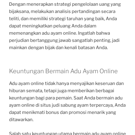
Dengan menerapkan strategi pengelolaan uang yang
bijaksana, melakukan analisis pertandingan secara
teliti, dan memiliki strategi taruhan yang baik, Anda
dapat meningkatkan peluang Anda dalam
memenangkan adu ayam online. Ingatlah bahwa
perjudian bertanggung jawab sangatlah penting, jadi
mainkan dengan bijak dan kenali batasan Anda.
Keuntungan Bermain Adu Ayam Online
Adu ayam online tidak hanya menyajikan keseruan dan
hiburan semata, tetapi juga memberikan berbagai
keuntungan bagi para pemain. Saat Anda bermain adu
ayam online di situs judi sabung ayam terpercaya, Anda
dapat menikmati bonus dan promosi menarik yang
ditawarkan.
Salah satu keuntungan utama bermain adu ayam online