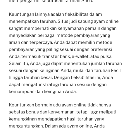
mempengaruhi keputusan taruhan Anda.
Keuntungan lainnya adalah fleksibilitas dalam
menempatkan taruhan. Situs judi sabung ayam online
sangat memperhatikan kenyamanan pemain dengan
menyediakan berbagai metode pembayaran yang
aman dan terpercaya. Anda dapat memilih metode
pembayaran yang paling sesuai dengan preferensi
Anda, termasuk transfer bank, e-wallet, atau pulsa.
Selain itu, Anda juga dapat menentukan jumlah taruhan
sesuai dengan keinginan Anda, mulai dari taruhan kecil
hingga taruhan besar. Dengan fleksibilitas ini, Anda
dapat mengatur strategi taruhan sesuai dengan
kemampuan dan keinginan Anda.
Keuntungan bermain adu ayam online tidak hanya
sebatas bonus dan kenyamanan, tetapi juga meliputi
kemungkinan mendapatkan hasil taruhan yang
menguntungkan. Dalam adu ayam online, Anda