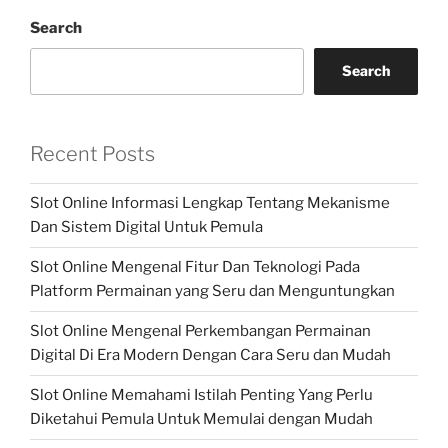
Search
Search
Recent Posts
Slot Online Informasi Lengkap Tentang Mekanisme
Dan Sistem Digital Untuk Pemula
Slot Online Mengenal Fitur Dan Teknologi Pada
Platform Permainan yang Seru dan Menguntungkan
Slot Online Mengenal Perkembangan Permainan
Digital Di Era Modern Dengan Cara Seru dan Mudah
Slot Online Memahami Istilah Penting Yang Perlu
Diketahui Pemula Untuk Memulai dengan Mudah