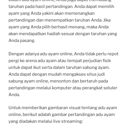
taruhan pada hasil pertandingan. Anda dapat memilih
ayam yang Anda yakini akan memenangkan
pertandingan dan menempatkan taruhan Anda. Jika
ayam yang Anda pilih berhasil menang, maka Anda
akan mendapatkan hadiah sesuai dengan taruhan yang
Anda pasang.
Dengan adanya adu ayam online, Anda tidak perlu repot
pergi ke arena adu ayam atau tempat perjudian fisik
untuk dapat ikut serta dalam taruhan sabung ayam.
Anda dapat dengan mudah mengakses situs judi
sabung ayam online, menonton dan bertaruh pada
pertandingan melalui komputer atau perangkat seluler
Anda.
Untuk memberikan gambaran visual tentang adu ayam
online, berikut adalah gambar pertandingan adu ayam
yang diadakan melalui live streaming: