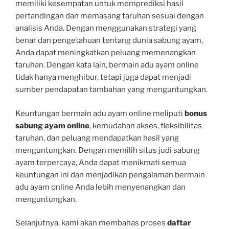
memiliki kesempatan untuk memprediksi hasil
pertandingan dan memasang taruhan sesuai dengan
analisis Anda. Dengan menggunakan strategi yang
benar dan pengetahuan tentang dunia sabung ayam,
Anda dapat meningkatkan peluang memenangkan
taruhan. Dengan kata lain, bermain adu ayam online
tidak hanya menghibur, tetapi juga dapat menjadi
sumber pendapatan tambahan yang menguntungkan.
Keuntungan bermain adu ayam online meliputi
bonus
sabung ayam online
, kemudahan akses, fleksibilitas
taruhan, dan peluang mendapatkan hasil yang
menguntungkan. Dengan memilih situs judi sabung
ayam terpercaya, Anda dapat menikmati semua
keuntungan ini dan menjadikan pengalaman bermain
adu ayam online Anda lebih menyenangkan dan
menguntungkan.
Selanjutnya, kami akan membahas proses
daftar