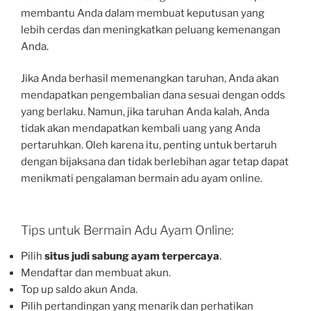
membantu Anda dalam membuat keputusan yang
lebih cerdas dan meningkatkan peluang kemenangan
Anda.
Jika Anda berhasil memenangkan taruhan, Anda akan
mendapatkan pengembalian dana sesuai dengan odds
yang berlaku. Namun, jika taruhan Anda kalah, Anda
tidak akan mendapatkan kembali uang yang Anda
pertaruhkan. Oleh karena itu, penting untuk bertaruh
dengan bijaksana dan tidak berlebihan agar tetap dapat
menikmati pengalaman bermain adu ayam online.
Tips untuk Bermain Adu Ayam Online:
Pilih
situs judi sabung ayam terpercaya
.
Mendaftar dan membuat akun.
Top up saldo akun Anda.
Pilih pertandingan yang menarik dan perhatikan