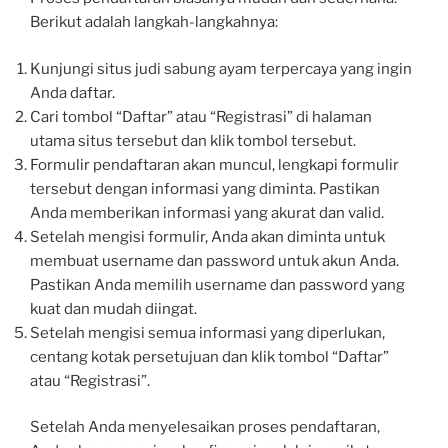
Berikut adalah langkah-langkahnya:
Kunjungi situs judi sabung ayam terpercaya yang ingin
Anda daftar.
Cari tombol “Daftar” atau “Registrasi” di halaman
utama situs tersebut dan klik tombol tersebut.
Formulir pendaftaran akan muncul, lengkapi formulir
tersebut dengan informasi yang diminta. Pastikan
Anda memberikan informasi yang akurat dan valid.
Setelah mengisi formulir, Anda akan diminta untuk
membuat username dan password untuk akun Anda.
Pastikan Anda memilih username dan password yang
kuat dan mudah diingat.
Setelah mengisi semua informasi yang diperlukan,
centang kotak persetujuan dan klik tombol “Daftar”
atau “Registrasi”.
Setelah Anda menyelesaikan proses pendaftaran,