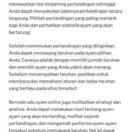
menawarkan live streaming pertandingan sehingga
Anda dapat menyaksikan jalannya pertandingan secara
langsung. Pilihlah pertandingan yang paling menarik
bagi Anda dan perhatikan statistik ayam yang akan
bertarung.
Setelah menemukan pertandingan yang diinginkan,
Anda dapat memasang taruhan pada ayam pilihan
Anda. Caranya adalah dengan memilih jumlah taruhan
dan memilih ayam yang Anda yakini akan menang.
Sebelum menempatkan taruhan, pastikan untuk
membaca dan memahami aturan dan batas taruhan
yang berlaku pada situs tersebut.
Bermain adu ayam online juga melibatkan strategi dan
analisis. Anda dapat melakukan riset tentang ayam-
ayam yang akan bertanding, melihat sejarah
pertandingan, dan mengamati performa ayam-ayam
tersebut sebelum memasang taruhan. Hal ini dapat