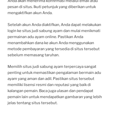
Anda akan menerima konfirmasi melalui email atau
pesan di situs. Ikuti petunjuk yang diberikan untuk
mengaktifkan akun Anda.
Setelah akun Anda diaktifkan, Anda dapat melakukan
login ke situs judi sabung ayam dan mulai menikmati
permainan adu ayam online. Pastikan Anda
menambahkan dana ke akun Anda menggunakan
metode pembayaran yang tersedia di situs tersebut
sebelum memasang taruhan.
Memilih situs judi sabung ayam terpercaya sangat
penting untuk memastikan pengalaman bermain adu
ayam yang aman dan adil. Pastikan situs tersebut
memiliki lisensi resmi dan reputasi yang baik di
kalangan pemain. Baca juga ulasan dan pendapat
pemain lain untuk mendapatkan gambaran yang lebih
jelas tentang situs tersebut.