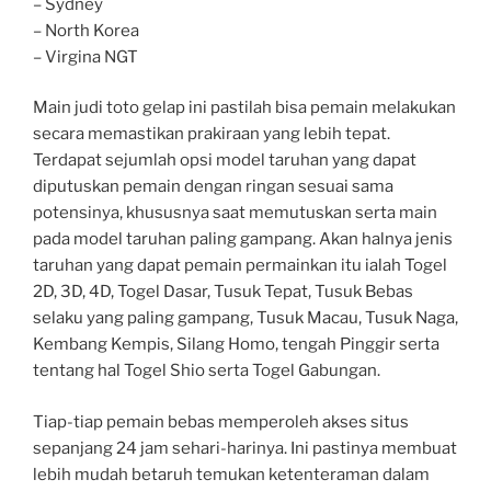
– Sydney
– North Korea
– Virgina NGT
Main judi toto gelap ini pastilah bisa pemain melakukan
secara memastikan prakiraan yang lebih tepat.
Terdapat sejumlah opsi model taruhan yang dapat
diputuskan pemain dengan ringan sesuai sama
potensinya, khususnya saat memutuskan serta main
pada model taruhan paling gampang. Akan halnya jenis
taruhan yang dapat pemain permainkan itu ialah Togel
2D, 3D, 4D, Togel Dasar, Tusuk Tepat, Tusuk Bebas
selaku yang paling gampang, Tusuk Macau, Tusuk Naga,
Kembang Kempis, Silang Homo, tengah Pinggir serta
tentang hal Togel Shio serta Togel Gabungan.
Tiap-tiap pemain bebas memperoleh akses situs
sepanjang 24 jam sehari-harinya. Ini pastinya membuat
lebih mudah betaruh temukan ketenteraman dalam