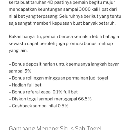
serta buat taruhan 4D pastinya pemain begitu mujur
mendapatkan keuntungan sampai 3000 kali lipat dari
nilai bet yang terpasang. Seluruhnya berikut yang tentu
saja sangat memberi kepuasan buat banyak betaruh.
Bukan hanya itu, pemain berasa semakin lebih bahagia
sewaktu dapat peroleh juga promosi bonus meluap
yang lain.
– Bonus deposit harian untuk semuanya langkah bayar
sampai 5%
– Bonus rollingan mingguan permainan judi togel
– Hadiah full bet
– Bonus referal gapai 0.1% full bet
– Diskon togel sampai menggapai 66.5%
– Cashback sampai nilai 0.5%
Gampang Menang Situs Sah Togel