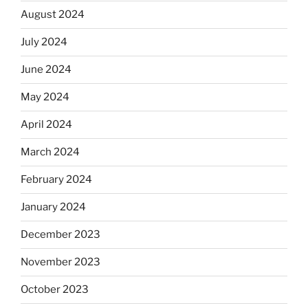
August 2024
July 2024
June 2024
May 2024
April 2024
March 2024
February 2024
January 2024
December 2023
November 2023
October 2023