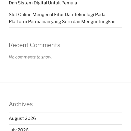
Dan Sistem Digital Untuk Pemula
Slot Online Mengenal Fitur Dan Teknologi Pada
Platform Permainan yang Seru dan Menguntungkan
Recent Comments
No comments to show.
Archives
August 2026
July 2026