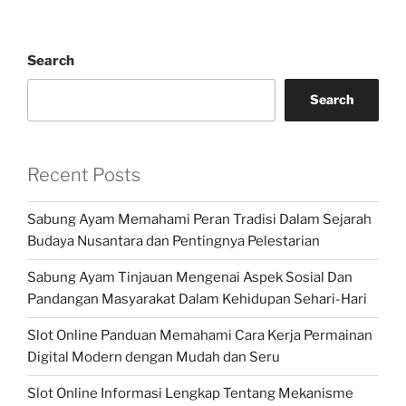
Search
Search
Recent Posts
Sabung Ayam Memahami Peran Tradisi Dalam Sejarah
Budaya Nusantara dan Pentingnya Pelestarian
Sabung Ayam Tinjauan Mengenai Aspek Sosial Dan
Pandangan Masyarakat Dalam Kehidupan Sehari-Hari
Slot Online Panduan Memahami Cara Kerja Permainan
Digital Modern dengan Mudah dan Seru
Slot Online Informasi Lengkap Tentang Mekanisme