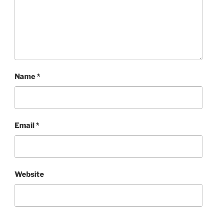
Name
*
Email
*
Website