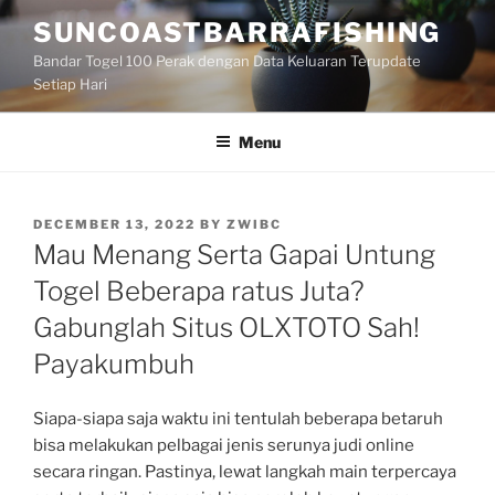
Skip
SUNCOASTBARRAFISHING
to
Bandar Togel 100 Perak dengan Data Keluaran Terupdate
content
Setiap Hari
Menu
POSTED
DECEMBER 13, 2022
BY
ZWIBC
ON
Mau Menang Serta Gapai Untung
Togel Beberapa ratus Juta?
Gabunglah Situs OLXTOTO Sah!
Payakumbuh
Siapa-siapa saja waktu ini tentulah beberapa betaruh
bisa melakukan pelbagai jenis serunya judi online
secara ringan. Pastinya, lewat langkah main terpercaya