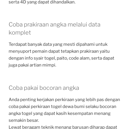
serta 4D yang dapat dihandalkan.
Coba prakiraan angka melalui data
komplet
Terdapat banyak data yang mesti dipahami untuk
menyuport pemain dapat tetapkan prakiraan yaitu
dengan info syair togel, paito, code alam, serta dapat
juga pakai artian mimpi.
Coba pakai bocoran angka
Anda penting kerjakan perkiraan yang lebih pas dengan
coba pakai perkiraan togel dewa bumi selaku bocoran
angka togel yang dapat kasih kesempatan menang
semakin besar.
Lewat beragam teknik menang barusan diharap dapat