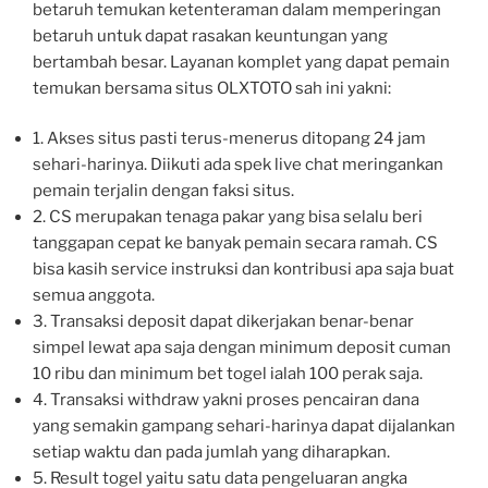
betaruh temukan ketenteraman dalam memperingan
betaruh untuk dapat rasakan keuntungan yang
bertambah besar. Layanan komplet yang dapat pemain
temukan bersama situs OLXTOTO sah ini yakni:
1. Akses situs pasti terus-menerus ditopang 24 jam
sehari-harinya. Diikuti ada spek live chat meringankan
pemain terjalin dengan faksi situs.
2. CS merupakan tenaga pakar yang bisa selalu beri
tanggapan cepat ke banyak pemain secara ramah. CS
bisa kasih service instruksi dan kontribusi apa saja buat
semua anggota.
3. Transaksi deposit dapat dikerjakan benar-benar
simpel lewat apa saja dengan minimum deposit cuman
10 ribu dan minimum bet togel ialah 100 perak saja.
4. Transaksi withdraw yakni proses pencairan dana
yang semakin gampang sehari-harinya dapat dijalankan
setiap waktu dan pada jumlah yang diharapkan.
5. Result togel yaitu satu data pengeluaran angka