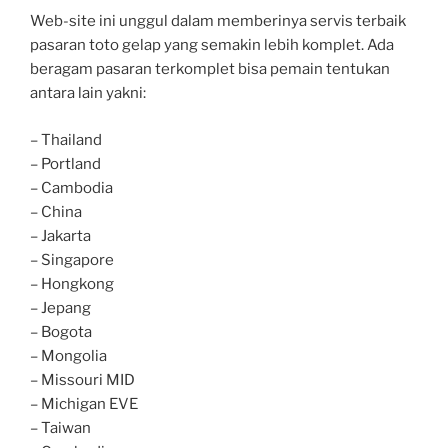
Web-site ini unggul dalam memberinya servis terbaik
pasaran toto gelap yang semakin lebih komplet. Ada
beragam pasaran terkomplet bisa pemain tentukan
antara lain yakni:
– Thailand
– Portland
– Cambodia
– China
– Jakarta
– Singapore
– Hongkong
– Jepang
– Bogota
– Mongolia
– Missouri MID
– Michigan EVE
– Taiwan