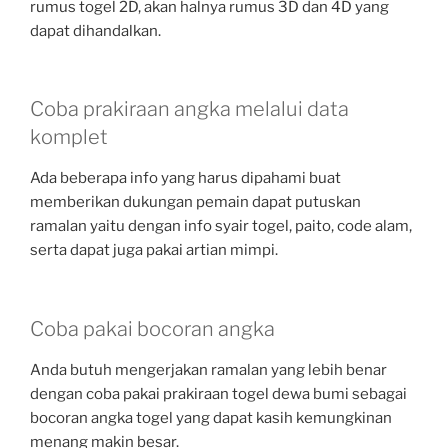
rumus togel 2D, akan halnya rumus 3D dan 4D yang
dapat dihandalkan.
Coba prakiraan angka melalui data
komplet
Ada beberapa info yang harus dipahami buat
memberikan dukungan pemain dapat putuskan
ramalan yaitu dengan info syair togel, paito, code alam,
serta dapat juga pakai artian mimpi.
Coba pakai bocoran angka
Anda butuh mengerjakan ramalan yang lebih benar
dengan coba pakai prakiraan togel dewa bumi sebagai
bocoran angka togel yang dapat kasih kemungkinan
menang makin besar.