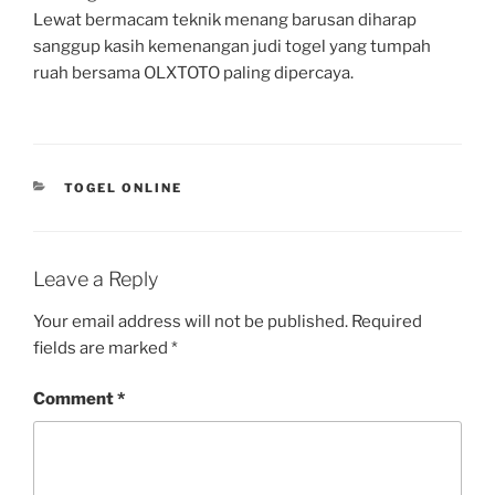
Lewat bermacam teknik menang barusan diharap
sanggup kasih kemenangan judi togel yang tumpah
ruah bersama OLXTOTO paling dipercaya.
CATEGORIES
TOGEL ONLINE
Leave a Reply
Your email address will not be published.
Required
fields are marked
*
Comment
*