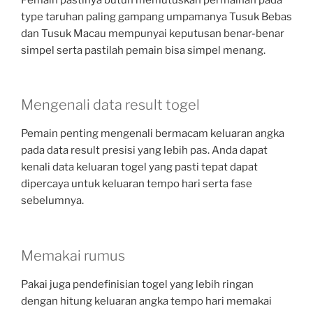
type taruhan paling gampang umpamanya Tusuk Bebas
dan Tusuk Macau mempunyai keputusan benar-benar
simpel serta pastilah pemain bisa simpel menang.
Mengenali data result togel
Pemain penting mengenali bermacam keluaran angka
pada data result presisi yang lebih pas. Anda dapat
kenali data keluaran togel yang pasti tepat dapat
dipercaya untuk keluaran tempo hari serta fase
sebelumnya.
Memakai rumus
Pakai juga pendefinisian togel yang lebih ringan
dengan hitung keluaran angka tempo hari memakai