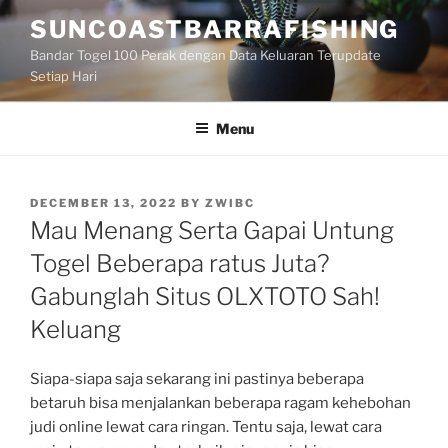
Skip
SUNCOASTBARRAFISHING
to
Bandar Togel 100 Perak dengan Data Keluaran Terupdate
content
Setiap Hari
Menu
POSTED
DECEMBER 13, 2022
BY
ZWIBC
ON
Mau Menang Serta Gapai Untung
Togel Beberapa ratus Juta?
Gabunglah Situs OLXTOTO Sah!
Keluang
Siapa-siapa saja sekarang ini pastinya beberapa
betaruh bisa menjalankan beberapa ragam kehebohan
judi online lewat cara ringan. Tentu saja, lewat cara