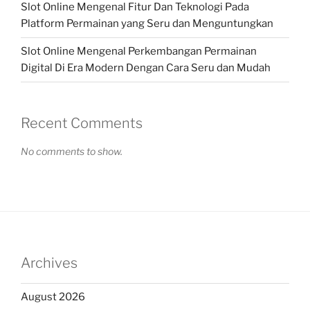
Slot Online Mengenal Fitur Dan Teknologi Pada
Platform Permainan yang Seru dan Menguntungkan
Slot Online Mengenal Perkembangan Permainan
Digital Di Era Modern Dengan Cara Seru dan Mudah
Recent Comments
No comments to show.
Archives
August 2026