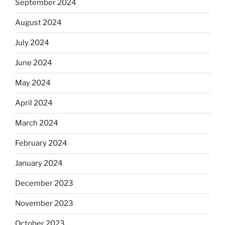
September 2024
August 2024
July 2024
June 2024
May 2024
April 2024
March 2024
February 2024
January 2024
December 2023
November 2023
October 2023