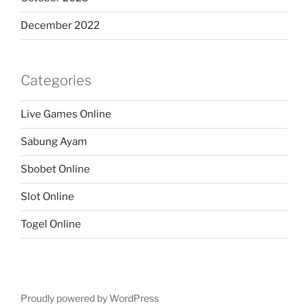
December 2022
Categories
Live Games Online
Sabung Ayam
Sbobet Online
Slot Online
Togel Online
Proudly powered by WordPress