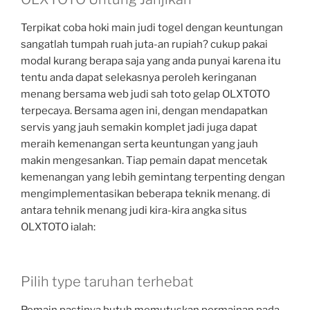
Terpikat coba hoki main judi togel dengan keuntungan
sangatlah tumpah ruah juta-an rupiah? cukup pakai
modal kurang berapa saja yang anda punyai karena itu
tentu anda dapat selekasnya peroleh keringanan
menang bersama web judi sah toto gelap OLXTOTO
terpecaya. Bersama agen ini, dengan mendapatkan
servis yang jauh semakin komplet jadi juga dapat
meraih kemenangan serta keuntungan yang jauh
makin mengesankan. Tiap pemain dapat mencetak
kemenangan yang lebih gemintang terpenting dengan
mengimplementasikan beberapa teknik menang. di
antara tehnik menang judi kira-kira angka situs
OLXTOTO ialah:
Pilih type taruhan terhebat
Pemain pastinya butuh memutuskan permainan pada