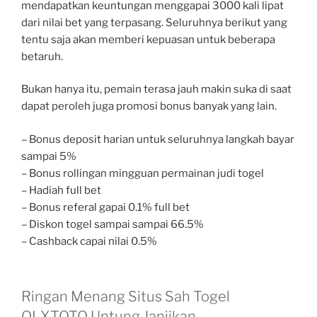
mendapatkan keuntungan menggapai 3000 kali lipat
dari nilai bet yang terpasang. Seluruhnya berikut yang
tentu saja akan memberi kepuasan untuk beberapa
betaruh.
Bukan hanya itu, pemain terasa jauh makin suka di saat
dapat peroleh juga promosi bonus banyak yang lain.
– Bonus deposit harian untuk seluruhnya langkah bayar
sampai 5%
– Bonus rollingan mingguan permainan judi togel
– Hadiah full bet
– Bonus referal gapai 0.1% full bet
– Diskon togel sampai sampai 66.5%
– Cashback capai nilai 0.5%
Ringan Menang Situs Sah Togel
OLXTOTO Untung Janjikan