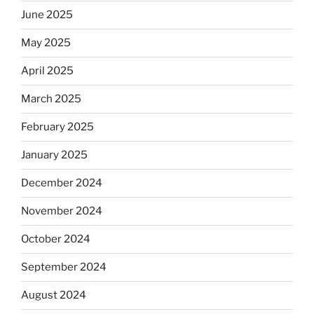
June 2025
May 2025
April 2025
March 2025
February 2025
January 2025
December 2024
November 2024
October 2024
September 2024
August 2024