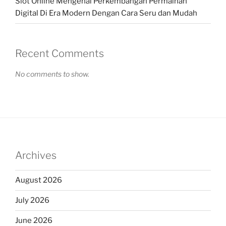
Slot Online Mengenal Perkembangan Permainan
Digital Di Era Modern Dengan Cara Seru dan Mudah
Recent Comments
No comments to show.
Archives
August 2026
July 2026
June 2026