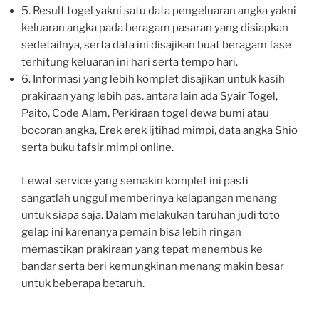
5. Result togel yakni satu data pengeluaran angka yakni
keluaran angka pada beragam pasaran yang disiapkan
sedetailnya, serta data ini disajikan buat beragam fase
terhitung keluaran ini hari serta tempo hari.
6. Informasi yang lebih komplet disajikan untuk kasih
prakiraan yang lebih pas. antara lain ada Syair Togel,
Paito, Code Alam, Perkiraan togel dewa bumi atau
bocoran angka, Erek erek ijtihad mimpi, data angka Shio
serta buku tafsir mimpi online.
Lewat service yang semakin komplet ini pasti
sangatlah unggul memberinya kelapangan menang
untuk siapa saja. Dalam melakukan taruhan judi toto
gelap ini karenanya pemain bisa lebih ringan
memastikan prakiraan yang tepat menembus ke
bandar serta beri kemungkinan menang makin besar
untuk beberapa betaruh.