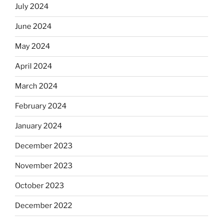
July 2024
June 2024
May 2024
April 2024
March 2024
February 2024
January 2024
December 2023
November 2023
October 2023
December 2022