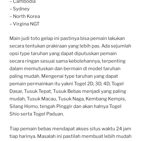
– Cambodia
– Sydney
– North Korea
– Virgina NGT
Main judi toto gelap ini pastinya bisa pemain lakukan
secara tentukan prakiraan yang lebih pas. Ada sejumlah
opsi type taruhan yang dapat diputuskan pemain
secara ringan sesuai sama kebolehannya, terpenting
dalam memutuskan dan bermain di model taruhan
paling mudah. Mengenai type taruhan yang dapat
pemain permainkan itu yakni Togel 2D, 3D, 4D, Togel
Dasar, Tusuk Tepat, Tusuk Bebas menjadi yang paling
mudah, Tusuk Macau, Tusuk Naga, Kembang Kempis,
Silang Homo, tengah Pinggir dan akan halnya Togel
Shio serta Togel Paduan.
Tiap pemain bebas mendapat akses situs waktu 24 jam
tiap harinya. Masalah ini pastilah membuat lebih mudah