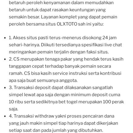
betaruh peroleh kenyamanan dalam memudahkan
betaruh untuk dapat rasakan keuntungan yang
semakin besar. Layanan komplet yang dapat pemain
peroleh bersama situs OLXTOTO sah ini yaitu:
1. Akses situs pasti terus-menerus disokong 24 jam
sehari-harinya. Diikuti tersedianya spesifikasi live chat
meringankan pemain terjalin dengan faksi situs.
2. CS merupakan tenaga pakar yang hendak terus kasih
tanggapan cepat terhadap banyak pemain secara
ramah. CS bisa kasih service instruksi serta kontribusi
apa saja buat semuanya anggota.
3. Transaksi deposit dapat dilaksanakan sangatlah
simpel lewat apa saja dengan minimum deposit cuma
10 ribu serta sedikitnya bet togel merupakan 100 perak
saja.
4. Transaksi withdraw yakni proses pencairan dana
yang jauh makin simpel tiap harinya dapat dikerjakan
setiap saat dan pada jumlah yang dibutuhkan.