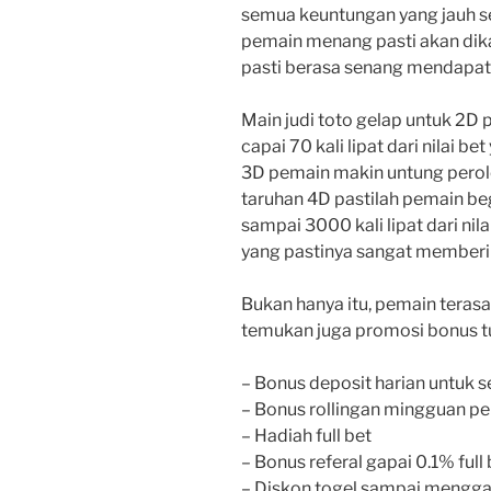
semua keuntungan yang jauh 
pemain menang pasti akan dikas
pasti berasa senang mendapat
Main judi toto gelap untuk 2D
capai 70 kali lipat dari nilai b
3D pemain makin untung perole
taruhan 4D pastilah pemain b
sampai 3000 kali lipat dari nil
yang pastinya sangat memberi
Bukan hanya itu, pemain terasa
temukan juga promosi bonus tu
– Bonus deposit harian untuk 
– Bonus rollingan mingguan pe
– Hadiah full bet
– Bonus referal gapai 0.1% full 
– Diskon togel sampai mengg