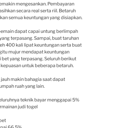
semakin mengesankan. Pembayaran
ihkan secara real serta riil. Betaruh
kan semua keuntungan yang disiapkan.
 pemain dapat capai untung berlimpah
et yang terpasang. Sampai, buat taruhan
h 400 kali lipat keuntungan serta buat
egitu mujur mendapat keuntungan
ai bet yang terpasang. Seluruh berikut
 kepuasan untuk beberapa betaruh.
 jauh makin bahagia saat dapat
mpah ruah yang lain.
seluruhnya teknik bayar menggapai 5%
rmainan judi togel
bet
apai 66.5%