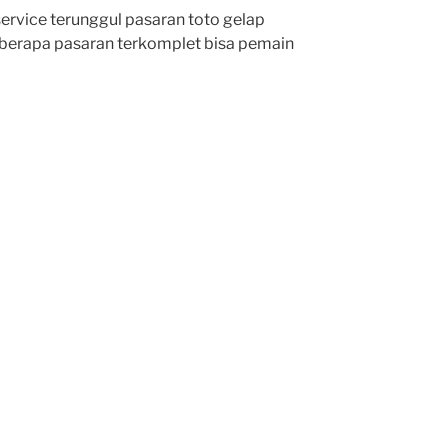
service terunggul pasaran toto gelap
berapa pasaran terkomplet bisa pemain