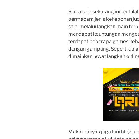
Siapa saja sekarang ini tentul
bermacam jenis kehebohan jud
saja, melalui langkah main terp
mendapat keuntungan mengesan
terdapat beberapa games heb
dengan gampang. Seperti dalam 
dimainkan lewat langkah online
Makin banyak juga kini blog ju