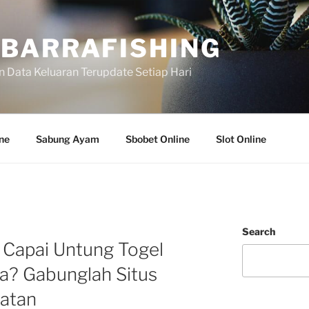
BARRAFISHING
 Data Keluaran Terupdate Setiap Hari
ne
Sabung Ayam
Sbobet Online
Slot Online
Search
Capai Untung Togel
a? Gabunglah Situs
atan