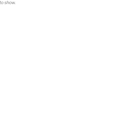
o show.