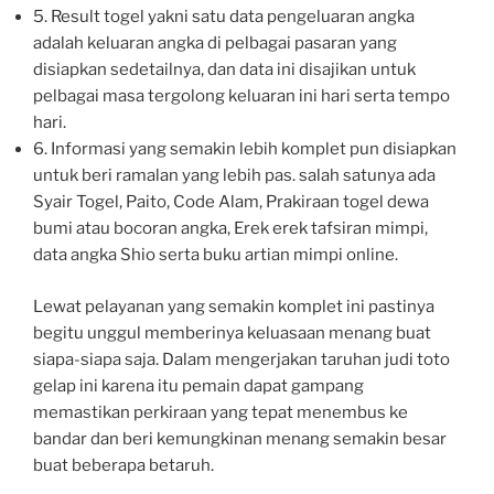
5. Result togel yakni satu data pengeluaran angka
adalah keluaran angka di pelbagai pasaran yang
disiapkan sedetailnya, dan data ini disajikan untuk
pelbagai masa tergolong keluaran ini hari serta tempo
hari.
6. Informasi yang semakin lebih komplet pun disiapkan
untuk beri ramalan yang lebih pas. salah satunya ada
Syair Togel, Paito, Code Alam, Prakiraan togel dewa
bumi atau bocoran angka, Erek erek tafsiran mimpi,
data angka Shio serta buku artian mimpi online.
Lewat pelayanan yang semakin komplet ini pastinya
begitu unggul memberinya keluasaan menang buat
siapa-siapa saja. Dalam mengerjakan taruhan judi toto
gelap ini karena itu pemain dapat gampang
memastikan perkiraan yang tepat menembus ke
bandar dan beri kemungkinan menang semakin besar
buat beberapa betaruh.