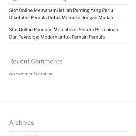
Slot Online Memahami Istilah Penting Yang Perlu
Diketahui Pemula Untuk Memulai dengan Mudah
Slot Online Panduan Memahami Sistem Permainan
Dan Teknologi Modern untuk Pemain Pemula
Recent Comments
No comments to show.
Archives