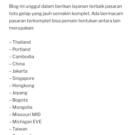
Blog ini unggul dalam berikan layanan terbaik pasaran
toto gelap yang jauh semakin komplet. Ada bermacam
pasaran terkomplet bisa pemain tentukan antara lain
merupakan:
– Thailand
– Portland
– Cambodia
– China
– Jakarta
– Singapore
– Hongkong
– Jepang
– Bogota
– Mongolia
– Missouri MID
– Michigan EVE
– Taiwan