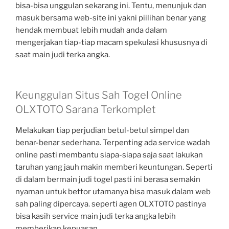
bisa-bisa unggulan sekarang ini. Tentu, menunjuk dan
masuk bersama web-site ini yakni piilihan benar yang
hendak membuat lebih mudah anda dalam
mengerjakan tiap-tiap macam spekulasi khususnya di
saat main judi terka angka.
Keunggulan Situs Sah Togel Online
OLXTOTO Sarana Terkomplet
Melakukan tiap perjudian betul-betul simpel dan
benar-benar sederhana. Terpenting ada service wadah
online pasti membantu siapa-siapa saja saat lakukan
taruhan yang jauh makin memberi keuntungan. Seperti
di dalam bermain judi togel pasti ini berasa semakin
nyaman untuk bettor utamanya bisa masuk dalam web
sah paling dipercaya. seperti agen OLXTOTO pastinya
bisa kasih service main judi terka angka lebih
memberikan kepuasan.