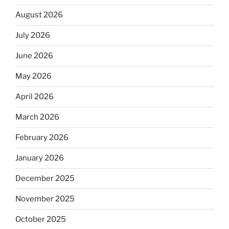
August 2026
July 2026
June 2026
May 2026
April 2026
March 2026
February 2026
January 2026
December 2025
November 2025
October 2025