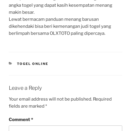
angka togel yang dapat kasih kesempatan menang
makin besar.
Lewat bermacam panduan menang barusan
dikehendaki bisa beri kemenangan judi togel yang
berlimpah bersama OLXTOTO paling dipercaya.
CATEGORIES
TOGEL ONLINE
Leave a Reply
Your email address will not be published.
Required
fields are marked
*
Comment
*