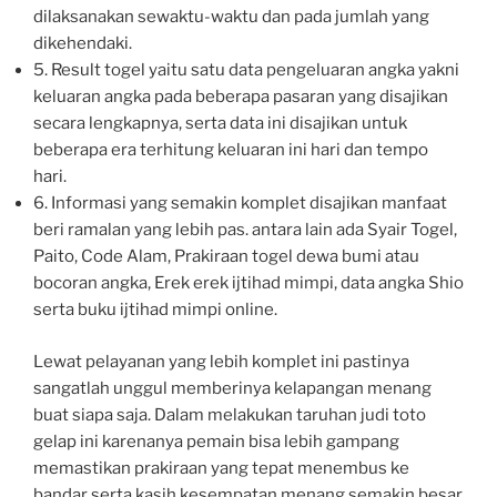
dilaksanakan sewaktu-waktu dan pada jumlah yang
dikehendaki.
5. Result togel yaitu satu data pengeluaran angka yakni
keluaran angka pada beberapa pasaran yang disajikan
secara lengkapnya, serta data ini disajikan untuk
beberapa era terhitung keluaran ini hari dan tempo
hari.
6. Informasi yang semakin komplet disajikan manfaat
beri ramalan yang lebih pas. antara lain ada Syair Togel,
Paito, Code Alam, Prakiraan togel dewa bumi atau
bocoran angka, Erek erek ijtihad mimpi, data angka Shio
serta buku ijtihad mimpi online.
Lewat pelayanan yang lebih komplet ini pastinya
sangatlah unggul memberinya kelapangan menang
buat siapa saja. Dalam melakukan taruhan judi toto
gelap ini karenanya pemain bisa lebih gampang
memastikan prakiraan yang tepat menembus ke
bandar serta kasih kesempatan menang semakin besar