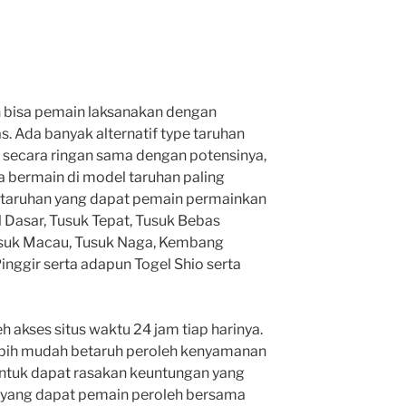
lah bisa pemain laksanakan dengan
s. Ada banyak alternatif type taruhan
 secara ringan sama dengan potensinya,
a bermain di model taruhan paling
 taruhan yang dapat pemain permainkan
el Dasar, Tusuk Tepat, Tusuk Bebas
Tusuk Macau, Tusuk Naga, Kembang
nggir serta adapun Togel Shio serta
akses situs waktu 24 jam tiap harinya.
lebih mudah betaruh peroleh kenyamanan
tuk dapat rasakan keuntungan yang
 yang dapat pemain peroleh bersama