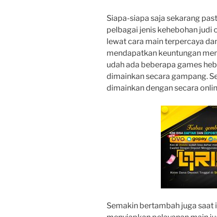
Siapa-siapa saja sekarang pas
pelbagai jenis kehebohan judi 
lewat cara main terpercaya dan 
mendapatkan keuntungan menges
udah ada beberapa games heb
dimainkan secara gampang. Seper
dimainkan dengan secara onlin
Semakin bertambah juga saat in