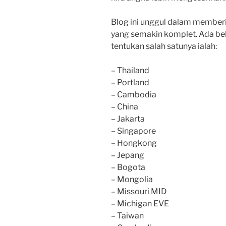
Blog ini unggul dalam memberi
yang semakin komplet. Ada be
tentukan salah satunya ialah:
– Thailand
– Portland
– Cambodia
– China
– Jakarta
– Singapore
– Hongkong
– Jepang
– Bogota
– Mongolia
– Missouri MID
– Michigan EVE
– Taiwan