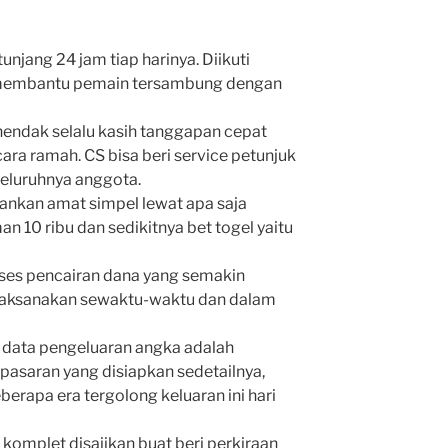
itunjang 24 jam tiap harinya. Diikuti
t membantu pemain tersambung dengan
 hendak selalu kasih tanggapan cepat
ra ramah. CS bisa beri service petunjuk
 seluruhnya anggota.
alankan amat simpel lewat apa saja
n 10 ribu dan sedikitnya bet togel yaitu
roses pencairan dana yang semakin
dilaksanakan sewaktu-waktu dan dalam
u data pengeluaran angka adalah
asaran yang disiapkan sedetailnya,
eberapa era tergolong keluaran ini hari
 komplet disajikan buat beri perkiraan