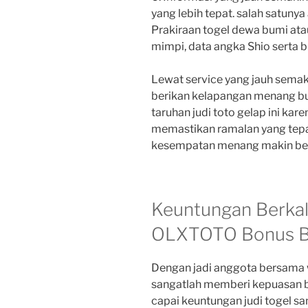
yang lebih tepat. salah satunya
Prakiraan togel dewa bumi atau
mimpi, data angka Shio serta b
Lewat service yang jauh semak
berikan kelapangan menang bu
taruhan judi toto gelap ini kar
memastikan ramalan yang tepa
kesempatan menang makin bes
Keuntungan Berkali
OLXTOTO Bonus B
Dengan jadi anggota bersama w
sangatlah memberi kepuasan bu
capai keuntungan judi togel sam