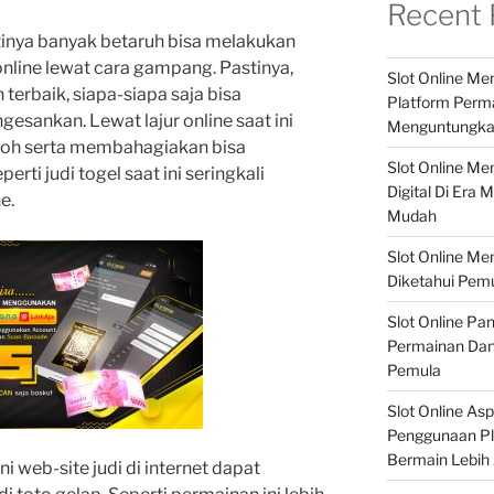
Recent 
tinya banyak betaruh bisa melakukan
online lewat cara gampang. Pastinya,
Slot Online Me
terbaik, siapa-siapa saja bisa
Platform Perm
ankan. Lewat lajur online saat ini
Menguntungk
oh serta membahagiakan bisa
Slot Online M
ti judi togel saat ini seringkali
Digital Di Era
e.
Mudah
Slot Online Me
Diketahui Pem
Slot Online P
Permainan Dan
Pemula
Slot Online A
Penggunaan Pl
Bermain Lebi
i web-site judi di internet dapat