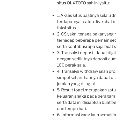
situs OLXTOTO sah ini yaitu:
1. Akses situs pastinya selalu d
terdapatnya feature live cha
faksi situs.
2. CS yakni tenaga pakar yang
terhadap beberapa pemain seca
serta kontribusi apa saja buat
3. Transaksi deposit dapat dij
dengan sedikitnya deposit cuma
100 perak saja.
4. Transaksi withdraw ialah p
simpel sehari-harinya dapat 
jumlah yang diingini.
5. Result togel merupakan sat
keluaran angka pada beragam p
serta data ini disiapkan buat b
dan tempo hari.
6. Informasi yang jauh semakin