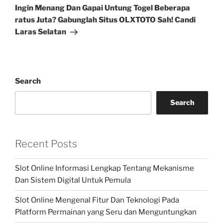
Post
Ingin Menang Dan Gapai Untung Togel Beberapa
ratus Juta? Gabunglah Situs OLXTOTO Sah! Candi
Laras Selatan
Search
Search
Recent Posts
Slot Online Informasi Lengkap Tentang Mekanisme
Dan Sistem Digital Untuk Pemula
Slot Online Mengenal Fitur Dan Teknologi Pada
Platform Permainan yang Seru dan Menguntungkan