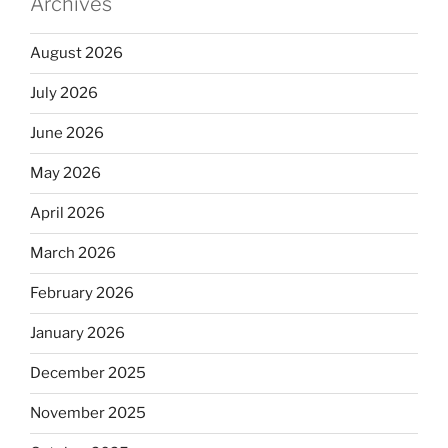
Archives
August 2026
July 2026
June 2026
May 2026
April 2026
March 2026
February 2026
January 2026
December 2025
November 2025