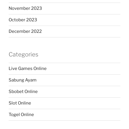
November 2023
October 2023
December 2022
Categories
Live Games Online
Sabung Ayam
Sbobet Online
Slot Online
Togel Online