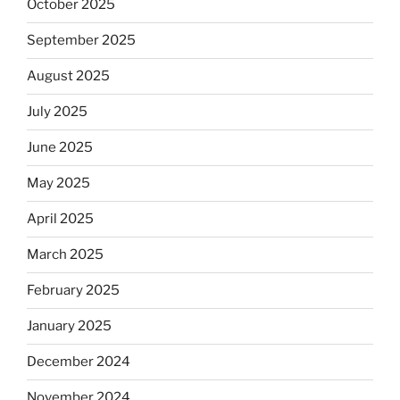
October 2025
September 2025
August 2025
July 2025
June 2025
May 2025
April 2025
March 2025
February 2025
January 2025
December 2024
November 2024