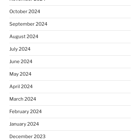
October 2024
September 2024
August 2024
July 2024
June 2024
May 2024
April 2024
March 2024
February 2024
January 2024
December 2023