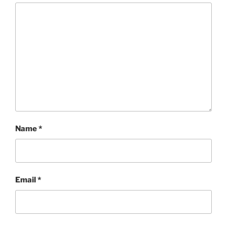
Name
*
Email
*