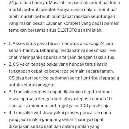
24 jam tiap harinya. Masalah ini pastilah membuat lebih
mudah betaruh peroleh kenyamanan dalam membuat
lebih mudah betaruh buat dapat rasakan keuntungan
yang makin besar. Layanan komplet yang dapat pemain
temukan bersama situs OLXTOTO sah ini ialah:
1. Akses situs pasti terus-menerus disokong 24 jam
sehari-harinya. Dibarengi terdapatnya spesifikasi live
chat meringankan pemain terjalin dengan faksi situs.
2. CS yakni tenaga pakar yang hendak terus kasih
tanggapan cepat ke beberapa pemain secara ramah.
CS bisa beri service pedoman serta kontribusi apa saja
untuk seluruh anggota.
3. Transaksi deposit dapat dijalankan begitu simpel
lewat apa saja dengan sedikitnya deposit cuman 10
ribu serta minimum bet togel yakni 100 perak saja.
4. Transaksi withdraw yakni proses pencairan dana
yang jauh makin gampang sehari-harinya dapat
dikerjakan setiap saat dan dalam jumlah yang