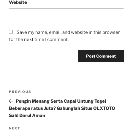
Website
Save my name, email, and website in this browser
for the next time I comment.
Post
Previous
PREVIOUS
navigation
Post
Pengin Menang Serta Capai Untung Togel
Beberapa ratus Juta? Gabunglah Situs OLXTOTO
Sah! Darul Aman
Next
NEXT