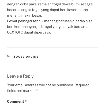
dengan coba pakai ramalan togel dewa bumi sebagai
bocoran angka togel yang dapat beri kesempatan
menang makin besar.
Lewat pelbagai tehnik menang barusan diharap bisa
beri kemenangan judi togel yang banyak bersama
OLXTOTO dapat dipercaya.
CATEGORIES
TOGEL ONLINE
Leave a Reply
Your email address will not be published.
Required
fields are marked
*
Comment
*