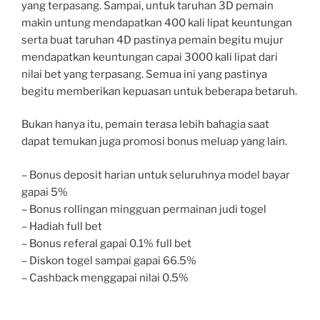
yang terpasang. Sampai, untuk taruhan 3D pemain
makin untung mendapatkan 400 kali lipat keuntungan
serta buat taruhan 4D pastinya pemain begitu mujur
mendapatkan keuntungan capai 3000 kali lipat dari
nilai bet yang terpasang. Semua ini yang pastinya
begitu memberikan kepuasan untuk beberapa betaruh.
Bukan hanya itu, pemain terasa lebih bahagia saat
dapat temukan juga promosi bonus meluap yang lain.
– Bonus deposit harian untuk seluruhnya model bayar
gapai 5%
– Bonus rollingan mingguan permainan judi togel
– Hadiah full bet
– Bonus referal gapai 0.1% full bet
– Diskon togel sampai gapai 66.5%
– Cashback menggapai nilai 0.5%