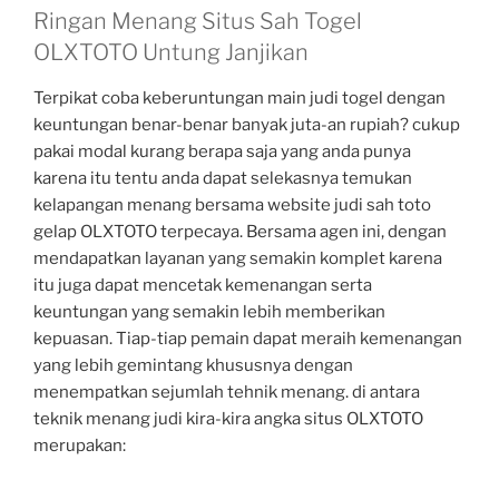
Ringan Menang Situs Sah Togel
OLXTOTO Untung Janjikan
Terpikat coba keberuntungan main judi togel dengan
keuntungan benar-benar banyak juta-an rupiah? cukup
pakai modal kurang berapa saja yang anda punya
karena itu tentu anda dapat selekasnya temukan
kelapangan menang bersama website judi sah toto
gelap OLXTOTO terpecaya. Bersama agen ini, dengan
mendapatkan layanan yang semakin komplet karena
itu juga dapat mencetak kemenangan serta
keuntungan yang semakin lebih memberikan
kepuasan. Tiap-tiap pemain dapat meraih kemenangan
yang lebih gemintang khususnya dengan
menempatkan sejumlah tehnik menang. di antara
teknik menang judi kira-kira angka situs OLXTOTO
merupakan: