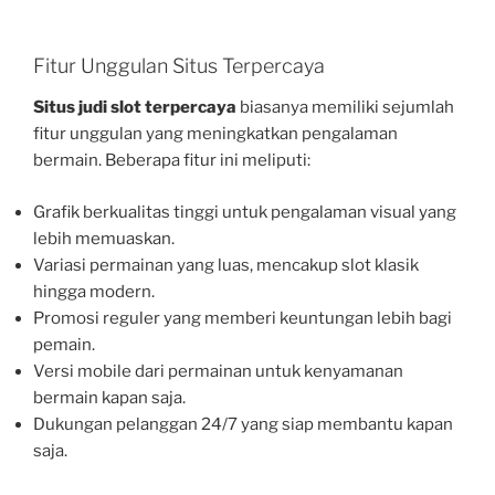
Fitur Unggulan Situs Terpercaya
Situs judi slot terpercaya
biasanya memiliki sejumlah
fitur unggulan yang meningkatkan pengalaman
bermain. Beberapa fitur ini meliputi:
Grafik berkualitas tinggi untuk pengalaman visual yang
lebih memuaskan.
Variasi permainan yang luas, mencakup slot klasik
hingga modern.
Promosi reguler yang memberi keuntungan lebih bagi
pemain.
Versi mobile dari permainan untuk kenyamanan
bermain kapan saja.
Dukungan pelanggan 24/7 yang siap membantu kapan
saja.