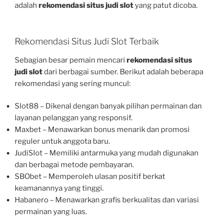
adalah
rekomendasi situs judi slot
yang patut dicoba.
Rekomendasi Situs Judi Slot Terbaik
Sebagian besar pemain mencari
rekomendasi situs
judi slot
dari berbagai sumber. Berikut adalah beberapa
rekomendasi yang sering muncul:
Slot88 – Dikenal dengan banyak pilihan permainan dan
layanan pelanggan yang responsif.
Maxbet – Menawarkan bonus menarik dan promosi
reguler untuk anggota baru.
JudiSlot – Memiliki antarmuka yang mudah digunakan
dan berbagai metode pembayaran.
SBObet – Memperoleh ulasan positif berkat
keamanannya yang tinggi.
Habanero – Menawarkan grafis berkualitas dan variasi
permainan yang luas.