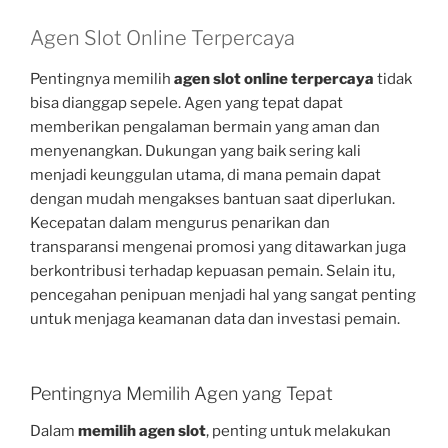
Agen Slot Online Terpercaya
Pentingnya memilih
agen slot online terpercaya
tidak
bisa dianggap sepele. Agen yang tepat dapat
memberikan pengalaman bermain yang aman dan
menyenangkan. Dukungan yang baik sering kali
menjadi keunggulan utama, di mana pemain dapat
dengan mudah mengakses bantuan saat diperlukan.
Kecepatan dalam mengurus penarikan dan
transparansi mengenai promosi yang ditawarkan juga
berkontribusi terhadap kepuasan pemain. Selain itu,
pencegahan penipuan menjadi hal yang sangat penting
untuk menjaga keamanan data dan investasi pemain.
Pentingnya Memilih Agen yang Tepat
Dalam
memilih agen slot
, penting untuk melakukan