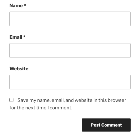
Name
*
Email
*
Website
Save my name, email, and website in this browser
for the next time I comment.