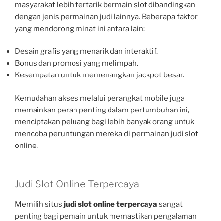
masyarakat lebih tertarik bermain slot dibandingkan
dengan jenis permainan judi lainnya. Beberapa faktor
yang mendorong minat ini antara lain:
Desain grafis yang menarik dan interaktif.
Bonus dan promosi yang melimpah.
Kesempatan untuk memenangkan jackpot besar.
Kemudahan akses melalui perangkat mobile juga
memainkan peran penting dalam pertumbuhan ini,
menciptakan peluang bagi lebih banyak orang untuk
mencoba peruntungan mereka di permainan judi slot
online.
Judi Slot Online Terpercaya
Memilih situs
judi slot online terpercaya
sangat
penting bagi pemain untuk memastikan pengalaman