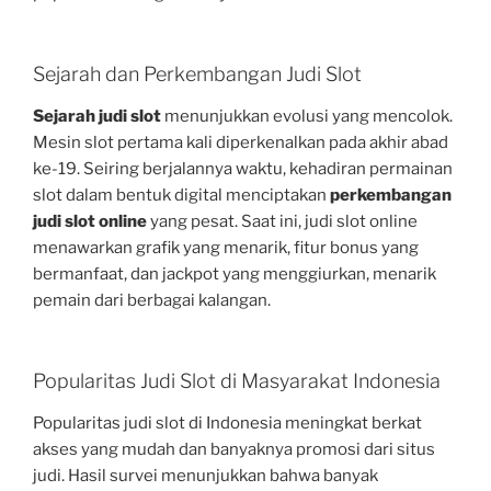
Sejarah dan Perkembangan Judi Slot
Sejarah judi slot
menunjukkan evolusi yang mencolok.
Mesin slot pertama kali diperkenalkan pada akhir abad
ke-19. Seiring berjalannya waktu, kehadiran permainan
slot dalam bentuk digital menciptakan
perkembangan
judi slot online
yang pesat. Saat ini, judi slot online
menawarkan grafik yang menarik, fitur bonus yang
bermanfaat, dan jackpot yang menggiurkan, menarik
pemain dari berbagai kalangan.
Popularitas Judi Slot di Masyarakat Indonesia
Popularitas judi slot di Indonesia meningkat berkat
akses yang mudah dan banyaknya promosi dari situs
judi. Hasil survei menunjukkan bahwa banyak