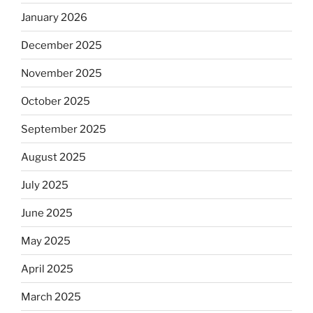
January 2026
December 2025
November 2025
October 2025
September 2025
August 2025
July 2025
June 2025
May 2025
April 2025
March 2025