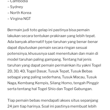
– Cambodia
– Sydney
– North Korea
– Virgina NGT
Bermain judi toto gelap ini pastinya bisa pemain
lakukan secara tentukan prakiraan yang lebih tepat.
Ada banyak alternatif type taruhan yang benar-benar
dapat diputuskan pemain secara ringan sesuai
potensinya, khususnya saat menentukan dan main di
model taruhan paling gampang. Tentang hal jenis
taruhan yang dapat pemain permainkan itu yakni Togel
2D, 3D, 4D, Togel Dasar, Tusuk Tepat, Tusuk Bebas
sebagai yang paling sederhana, Tusuk Macau, Tusuk
Naga, Kembang Kempis, Silang Homo, tengah Pinggir
serta tentang hal Togel Shio dan Togel Gabungan.
Tiap pemain bebas mendapati akses situs sepanjang
24 jam tiap harinya. Soal ini pastinya membuat lebih