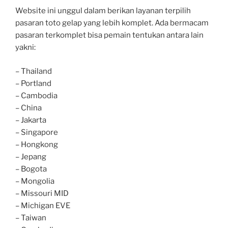
Website ini unggul dalam berikan layanan terpilih
pasaran toto gelap yang lebih komplet. Ada bermacam
pasaran terkomplet bisa pemain tentukan antara lain
yakni:
– Thailand
– Portland
– Cambodia
– China
– Jakarta
– Singapore
– Hongkong
– Jepang
– Bogota
– Mongolia
– Missouri MID
– Michigan EVE
– Taiwan