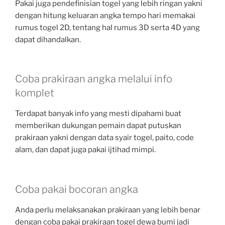
Pakai juga pendefinisian togel yang lebih ringan yakni
dengan hitung keluaran angka tempo hari memakai
rumus togel 2D, tentang hal rumus 3D serta 4D yang
dapat dihandalkan.
Coba prakiraan angka melalui info
komplet
Terdapat banyak info yang mesti dipahami buat
memberikan dukungan pemain dapat putuskan
prakiraan yakni dengan data syair togel, paito, code
alam, dan dapat juga pakai ijtihad mimpi.
Coba pakai bocoran angka
Anda perlu melaksanakan prakiraan yang lebih benar
dengan coba pakai prakiraan togel dewa bumi jadi