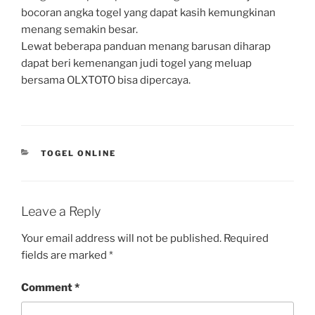
bocoran angka togel yang dapat kasih kemungkinan
menang semakin besar.
Lewat beberapa panduan menang barusan diharap
dapat beri kemenangan judi togel yang meluap
bersama OLXTOTO bisa dipercaya.
CATEGORIES
TOGEL ONLINE
Leave a Reply
Your email address will not be published.
Required
fields are marked
*
Comment
*