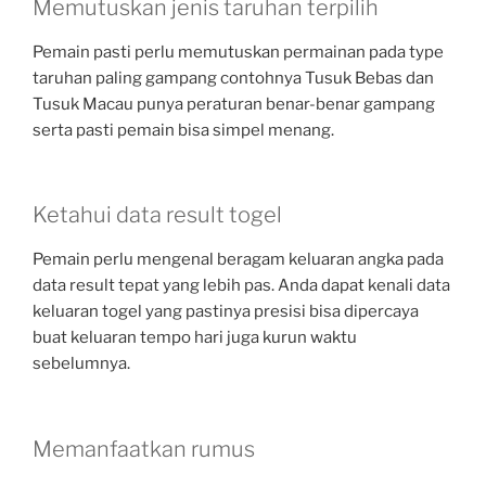
Memutuskan jenis taruhan terpilih
Pemain pasti perlu memutuskan permainan pada type
taruhan paling gampang contohnya Tusuk Bebas dan
Tusuk Macau punya peraturan benar-benar gampang
serta pasti pemain bisa simpel menang.
Ketahui data result togel
Pemain perlu mengenal beragam keluaran angka pada
data result tepat yang lebih pas. Anda dapat kenali data
keluaran togel yang pastinya presisi bisa dipercaya
buat keluaran tempo hari juga kurun waktu
sebelumnya.
Memanfaatkan rumus