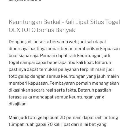
Keuntungan Berkali-Kali Lipat Situs Togel
OLXTOTO Bonus Banyak
Dengan jadi peserta bersama web judi sah dapat
dipercaya pastinya benar-benar memberikan kepuasan
buat siapa saja. Pemain dapat raih keuntungan judi
togel sampai capai beberapa ribu kali lipat. Betaruh
pastinya dapat temukan pelayanan terpilih main judi
toto gelap dengan semua keuntungan yang jauh makin
memberi kepuasan. Pembayaran pemain menang akan
dikasihkan secara real serta fakta. Betaruh pastilah
terasa suka mendapat semua keuntungan yang
disajikan.
Main judi toto gelap buat 2D pemain dapat raih untung
tumpah ruah gapai 70 kali lipat dari nilai bet yang