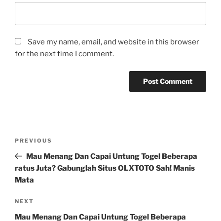
Save my name, email, and website in this browser
for the next time I comment.
Post
Previous
PREVIOUS
navigation
Post
Mau Menang Dan Capai Untung Togel Beberapa
ratus Juta? Gabunglah Situs OLXTOTO Sah! Manis
Mata
Next
NEXT
Post
Mau Menang Dan Capai Untung Togel Beberapa