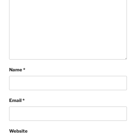
Name
*
Email
*
Website