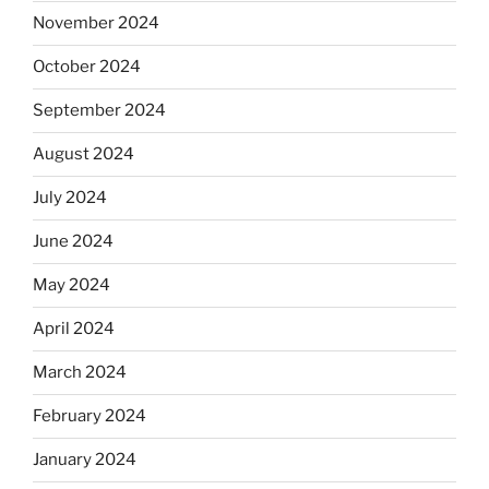
November 2024
October 2024
September 2024
August 2024
July 2024
June 2024
May 2024
April 2024
March 2024
February 2024
January 2024