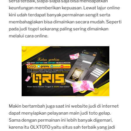
serta terbaik, siapa-siapa saja bisa mendapatkan
keuntungan memberikan kepuasan. Lewat lajur online
kini udah terdapat banyak permainan sengit serta
membahagiakan bisa dimainkan secara mudah. Seperti
pada judi togel sekarang paling sering dimainkan
melalui cara online.
Makin bertambah juga saat ini website judi di internet
dapat menyiapkan pelayanan main judi toto gelap.
Sama dengan permainan ini lebih banyak digemari,
karena itu OLXTOTO yaitu situs sah terbaik yang jadi