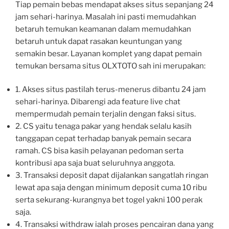
Tiap pemain bebas mendapat akses situs sepanjang 24
jam sehari-harinya. Masalah ini pasti memudahkan
betaruh temukan keamanan dalam memudahkan
betaruh untuk dapat rasakan keuntungan yang
semakin besar. Layanan komplet yang dapat pemain
temukan bersama situs OLXTOTO sah ini merupakan:
1. Akses situs pastilah terus-menerus dibantu 24 jam
sehari-harinya. Dibarengi ada feature live chat
mempermudah pemain terjalin dengan faksi situs.
2. CS yaitu tenaga pakar yang hendak selalu kasih
tanggapan cepat terhadap banyak pemain secara
ramah. CS bisa kasih pelayanan pedoman serta
kontribusi apa saja buat seluruhnya anggota.
3. Transaksi deposit dapat dijalankan sangatlah ringan
lewat apa saja dengan minimum deposit cuma 10 ribu
serta sekurang-kurangnya bet togel yakni 100 perak
saja.
4. Transaksi withdraw ialah proses pencairan dana yang