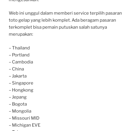
Web ini unggul dalam memberi service terpilih pasaran
toto gelap yang lebih komplet. Ada beragam pasaran
terkomplet bisa pemain putuskan salah satunya
merupakan:
– Thailand
– Portland
– Cambodia
– China
– Jakarta
– Singapore
– Hongkong
– Jepang
– Bogota
– Mongolia
– Missouri MID
– Michigan EVE