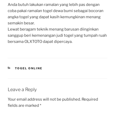
Anda butuh lakukan ramalan yang lebih pas dengan
coba pakai ramalan togel dewa bumi sebagai bocoran
angka togel yang dapat kasih kemungkinan menang
semakin besar.
Lewat beragam teknik menang barusan diinginkan
sanggup beri kemenangan judi togel yang tumpah ruah
bersama OLXTOTO dapat dipercaya.
CATEGORIES
TOGEL ONLINE
Leave a Reply
Your email address will not be published.
Required
fields are marked
*