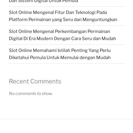
Dan Sistem Digital Untuk Pemula
Slot Online Mengenal Fitur Dan Teknologi Pada
Platform Permainan yang Seru dan Menguntungkan
Slot Online Mengenal Perkembangan Permainan
Digital Di Era Modern Dengan Cara Seru dan Mudah
Slot Online Memahami Istilah Penting Yang Perlu
Diketahui Pemula Untuk Memulai dengan Mudah
Recent Comments
No comments to show.