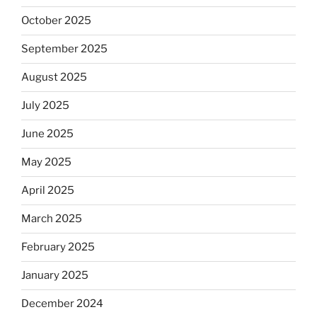
October 2025
September 2025
August 2025
July 2025
June 2025
May 2025
April 2025
March 2025
February 2025
January 2025
December 2024