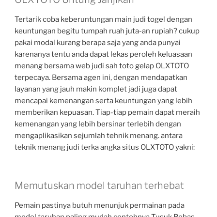
Tertarik coba keberuntungan main judi togel dengan
keuntungan begitu tumpah ruah juta-an rupiah? cukup
pakai modal kurang berapa saja yang anda punyai
karenanya tentu anda dapat lekas peroleh keluasaan
menang bersama web judi sah toto gelap OLXTOTO
terpecaya. Bersama agen ini, dengan mendapatkan
layanan yang jauh makin komplet jadi juga dapat
mencapai kemenangan serta keuntungan yang lebih
memberikan kepuasan. Tiap-tiap pemain dapat meraih
kemenangan yang lebih bersinar terlebih dengan
mengaplikasikan sejumlah tehnik menang. antara
teknik menang judi terka angka situs OLXTOTO yakni:
Memutuskan model taruhan terhebat
Pemain pastinya butuh menunjuk permainan pada
model taruhan paling mudah contohnya Tusuk Bebas