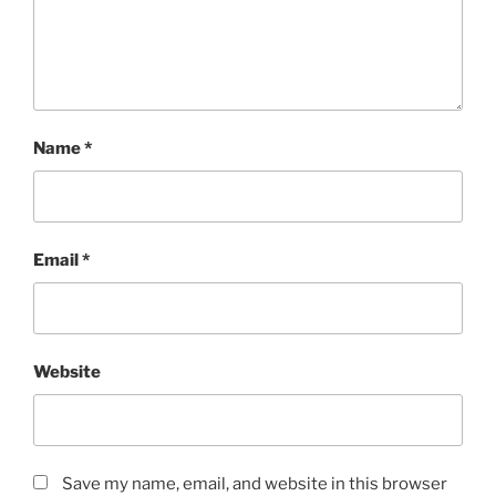
Name
*
Email
*
Website
Save my name, email, and website in this browser