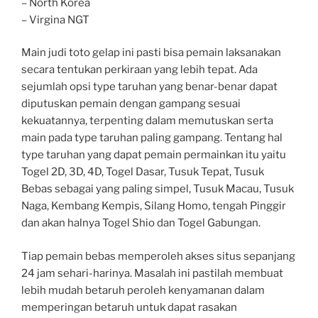
– North Korea
– Virgina NGT
Main judi toto gelap ini pasti bisa pemain laksanakan
secara tentukan perkiraan yang lebih tepat. Ada
sejumlah opsi type taruhan yang benar-benar dapat
diputuskan pemain dengan gampang sesuai
kekuatannya, terpenting dalam memutuskan serta
main pada type taruhan paling gampang. Tentang hal
type taruhan yang dapat pemain permainkan itu yaitu
Togel 2D, 3D, 4D, Togel Dasar, Tusuk Tepat, Tusuk
Bebas sebagai yang paling simpel, Tusuk Macau, Tusuk
Naga, Kembang Kempis, Silang Homo, tengah Pinggir
dan akan halnya Togel Shio dan Togel Gabungan.
Tiap pemain bebas memperoleh akses situs sepanjang
24 jam sehari-harinya. Masalah ini pastilah membuat
lebih mudah betaruh peroleh kenyamanan dalam
memperingan betaruh untuk dapat rasakan