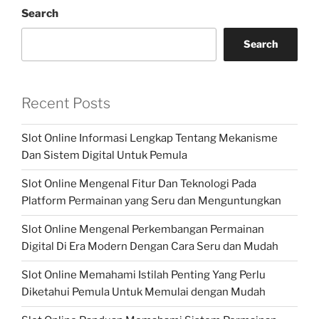
Search
Search
Recent Posts
Slot Online Informasi Lengkap Tentang Mekanisme
Dan Sistem Digital Untuk Pemula
Slot Online Mengenal Fitur Dan Teknologi Pada
Platform Permainan yang Seru dan Menguntungkan
Slot Online Mengenal Perkembangan Permainan
Digital Di Era Modern Dengan Cara Seru dan Mudah
Slot Online Memahami Istilah Penting Yang Perlu
Diketahui Pemula Untuk Memulai dengan Mudah