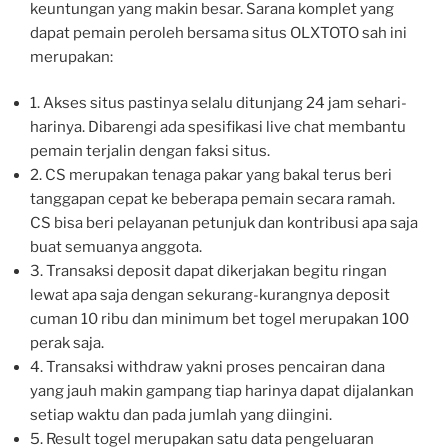
keuntungan yang makin besar. Sarana komplet yang
dapat pemain peroleh bersama situs OLXTOTO sah ini
merupakan:
1. Akses situs pastinya selalu ditunjang 24 jam sehari-
harinya. Dibarengi ada spesifikasi live chat membantu
pemain terjalin dengan faksi situs.
2. CS merupakan tenaga pakar yang bakal terus beri
tanggapan cepat ke beberapa pemain secara ramah.
CS bisa beri pelayanan petunjuk dan kontribusi apa saja
buat semuanya anggota.
3. Transaksi deposit dapat dikerjakan begitu ringan
lewat apa saja dengan sekurang-kurangnya deposit
cuman 10 ribu dan minimum bet togel merupakan 100
perak saja.
4. Transaksi withdraw yakni proses pencairan dana
yang jauh makin gampang tiap harinya dapat dijalankan
setiap waktu dan pada jumlah yang diingini.
5. Result togel merupakan satu data pengeluaran