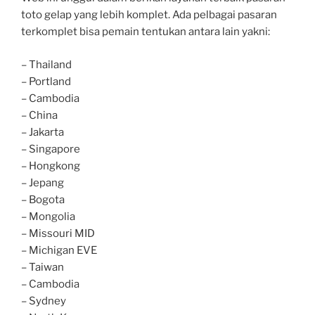
toto gelap yang lebih komplet. Ada pelbagai pasaran
terkomplet bisa pemain tentukan antara lain yakni:
– Thailand
– Portland
– Cambodia
– China
– Jakarta
– Singapore
– Hongkong
– Jepang
– Bogota
– Mongolia
– Missouri MID
– Michigan EVE
– Taiwan
– Cambodia
– Sydney