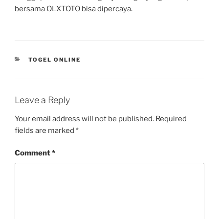
bersama OLXTOTO bisa dipercaya.
CATEGORIES
TOGEL ONLINE
Leave a Reply
Your email address will not be published.
Required
fields are marked
*
Comment
*