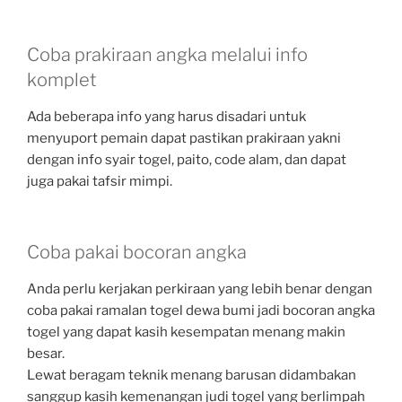
Coba prakiraan angka melalui info
komplet
Ada beberapa info yang harus disadari untuk
menyuport pemain dapat pastikan prakiraan yakni
dengan info syair togel, paito, code alam, dan dapat
juga pakai tafsir mimpi.
Coba pakai bocoran angka
Anda perlu kerjakan perkiraan yang lebih benar dengan
coba pakai ramalan togel dewa bumi jadi bocoran angka
togel yang dapat kasih kesempatan menang makin
besar.
Lewat beragam teknik menang barusan didambakan
sanggup kasih kemenangan judi togel yang berlimpah