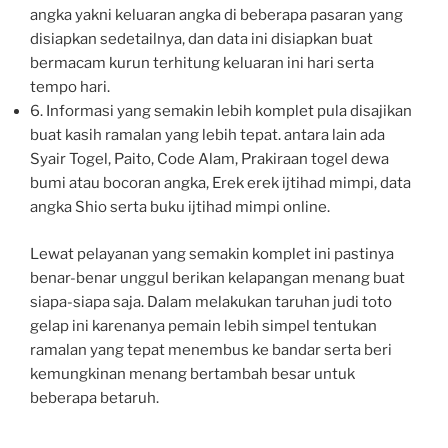
angka yakni keluaran angka di beberapa pasaran yang
disiapkan sedetailnya, dan data ini disiapkan buat
bermacam kurun terhitung keluaran ini hari serta
tempo hari.
6. Informasi yang semakin lebih komplet pula disajikan
buat kasih ramalan yang lebih tepat. antara lain ada
Syair Togel, Paito, Code Alam, Prakiraan togel dewa
bumi atau bocoran angka, Erek erek ijtihad mimpi, data
angka Shio serta buku ijtihad mimpi online.
Lewat pelayanan yang semakin komplet ini pastinya
benar-benar unggul berikan kelapangan menang buat
siapa-siapa saja. Dalam melakukan taruhan judi toto
gelap ini karenanya pemain lebih simpel tentukan
ramalan yang tepat menembus ke bandar serta beri
kemungkinan menang bertambah besar untuk
beberapa betaruh.