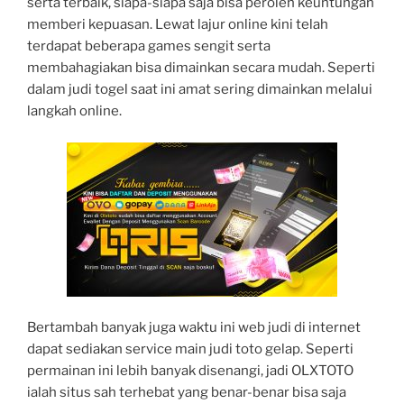
serta terbaik, siapa-siapa saja bisa peroleh keuntungan
memberi kepuasan. Lewat lajur online kini telah
terdapat beberapa games sengit serta
membahagiakan bisa dimainkan secara mudah. Seperti
dalam judi togel saat ini amat sering dimainkan melalui
langkah online.
Bertambah banyak juga waktu ini web judi di internet
dapat sediakan service main judi toto gelap. Seperti
permainan ini lebih banyak disenangi, jadi OLXTOTO
ialah situs sah terhebat yang benar-benar bisa saja