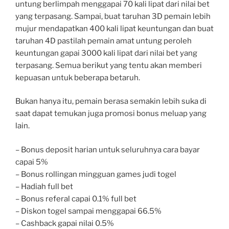
untung berlimpah menggapai 70 kali lipat dari nilai bet
yang terpasang. Sampai, buat taruhan 3D pemain lebih
mujur mendapatkan 400 kali lipat keuntungan dan buat
taruhan 4D pastilah pemain amat untung peroleh
keuntungan gapai 3000 kali lipat dari nilai bet yang
terpasang. Semua berikut yang tentu akan memberi
kepuasan untuk beberapa betaruh.
Bukan hanya itu, pemain berasa semakin lebih suka di
saat dapat temukan juga promosi bonus meluap yang
lain.
– Bonus deposit harian untuk seluruhnya cara bayar
capai 5%
– Bonus rollingan mingguan games judi togel
– Hadiah full bet
– Bonus referal capai 0.1% full bet
– Diskon togel sampai menggapai 66.5%
– Cashback gapai nilai 0.5%