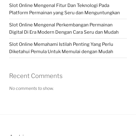
Slot Online Mengenal Fitur Dan Teknologi Pada
Platform Permainan yang Seru dan Menguntungkan
Slot Online Mengenal Perkembangan Permainan
Digital Di Era Modern Dengan Cara Seru dan Mudah
Slot Online Memahami Istilah Penting Yang Perlu
Diketahui Pemula Untuk Memulai dengan Mudah
Recent Comments
No comments to show.