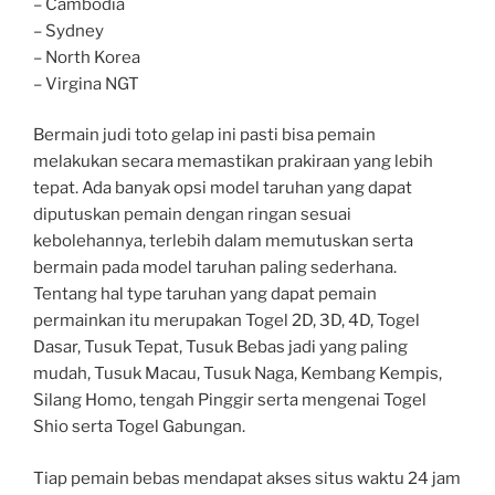
– Cambodia
– Sydney
– North Korea
– Virgina NGT
Bermain judi toto gelap ini pasti bisa pemain
melakukan secara memastikan prakiraan yang lebih
tepat. Ada banyak opsi model taruhan yang dapat
diputuskan pemain dengan ringan sesuai
kebolehannya, terlebih dalam memutuskan serta
bermain pada model taruhan paling sederhana.
Tentang hal type taruhan yang dapat pemain
permainkan itu merupakan Togel 2D, 3D, 4D, Togel
Dasar, Tusuk Tepat, Tusuk Bebas jadi yang paling
mudah, Tusuk Macau, Tusuk Naga, Kembang Kempis,
Silang Homo, tengah Pinggir serta mengenai Togel
Shio serta Togel Gabungan.
Tiap pemain bebas mendapat akses situs waktu 24 jam