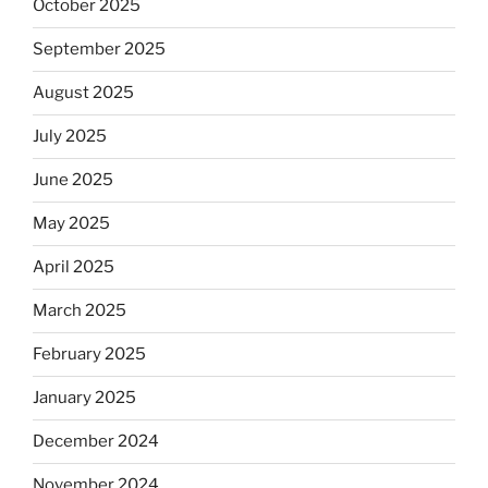
October 2025
September 2025
August 2025
July 2025
June 2025
May 2025
April 2025
March 2025
February 2025
January 2025
December 2024
November 2024