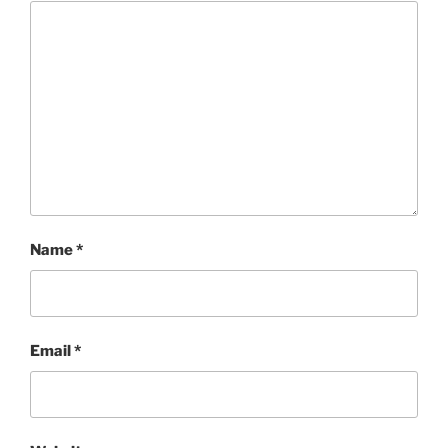
Name
*
Email
*