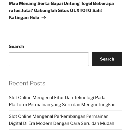
Post
Mau Menang Serta Gapai Untung Togel Beberapa
ratus Juta? Gabunglah Situs OLXTOTO Sah!
Katingan Hulu
Search
Search
Recent Posts
Slot Online Mengenal Fitur Dan Teknologi Pada
Platform Permainan yang Seru dan Menguntungkan
Slot Online Mengenal Perkembangan Permainan
Digital Di Era Modern Dengan Cara Seru dan Mudah