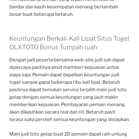
bandar dan kasih kesempatan menang bertambah
besar buat beberapa betaruh.
Keuntungan Berkali-Kali Lipat Situs Togel
OLXTOTO Bonus Tumpah ruah
Dengan jadi peserta bersama web-site judi sah dapat
dipercaya pastinya amat memberi kepuasan untuk
siapa saja. Pemain dapat dapatkan keuntungan judi
togel sampai gapai beberapa ribu kali lipat. Betaruh
pastinya dapat temukan service terpilih main judi toto
gelap dengan semua keuntungan yang jauh makin
memberikan kepuasan. Pembayaran pemain menang
akan dikasihkan secara real dan riil. Betaruh pasti
terasa suka peroleh semua keuntungan yang disiapkan.
Main judi toto gelap buat 2D pemain dapat raih untung