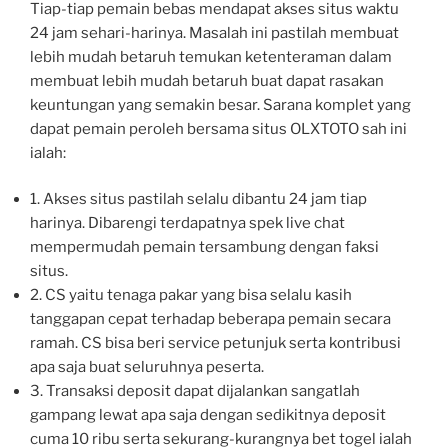
Tiap-tiap pemain bebas mendapat akses situs waktu
24 jam sehari-harinya. Masalah ini pastilah membuat
lebih mudah betaruh temukan ketenteraman dalam
membuat lebih mudah betaruh buat dapat rasakan
keuntungan yang semakin besar. Sarana komplet yang
dapat pemain peroleh bersama situs OLXTOTO sah ini
ialah:
1. Akses situs pastilah selalu dibantu 24 jam tiap
harinya. Dibarengi terdapatnya spek live chat
mempermudah pemain tersambung dengan faksi
situs.
2. CS yaitu tenaga pakar yang bisa selalu kasih
tanggapan cepat terhadap beberapa pemain secara
ramah. CS bisa beri service petunjuk serta kontribusi
apa saja buat seluruhnya peserta.
3. Transaksi deposit dapat dijalankan sangatlah
gampang lewat apa saja dengan sedikitnya deposit
cuma 10 ribu serta sekurang-kurangnya bet togel ialah