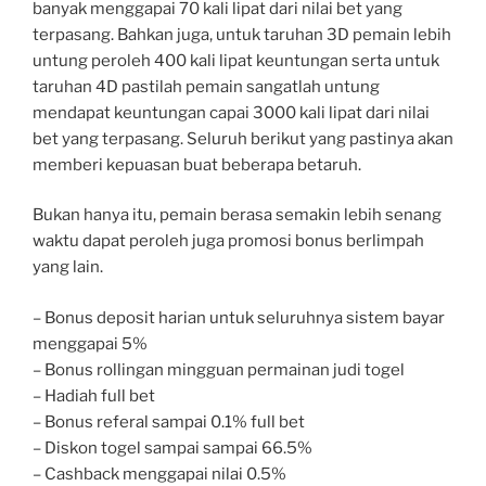
banyak menggapai 70 kali lipat dari nilai bet yang
terpasang. Bahkan juga, untuk taruhan 3D pemain lebih
untung peroleh 400 kali lipat keuntungan serta untuk
taruhan 4D pastilah pemain sangatlah untung
mendapat keuntungan capai 3000 kali lipat dari nilai
bet yang terpasang. Seluruh berikut yang pastinya akan
memberi kepuasan buat beberapa betaruh.
Bukan hanya itu, pemain berasa semakin lebih senang
waktu dapat peroleh juga promosi bonus berlimpah
yang lain.
– Bonus deposit harian untuk seluruhnya sistem bayar
menggapai 5%
– Bonus rollingan mingguan permainan judi togel
– Hadiah full bet
– Bonus referal sampai 0.1% full bet
– Diskon togel sampai sampai 66.5%
– Cashback menggapai nilai 0.5%