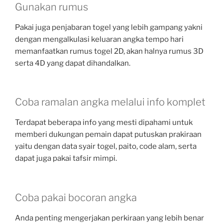
Gunakan rumus
Pakai juga penjabaran togel yang lebih gampang yakni
dengan mengalkulasi keluaran angka tempo hari
memanfaatkan rumus togel 2D, akan halnya rumus 3D
serta 4D yang dapat dihandalkan.
Coba ramalan angka melalui info komplet
Terdapat beberapa info yang mesti dipahami untuk
memberi dukungan pemain dapat putuskan prakiraan
yaitu dengan data syair togel, paito, code alam, serta
dapat juga pakai tafsir mimpi.
Coba pakai bocoran angka
Anda penting mengerjakan perkiraan yang lebih benar