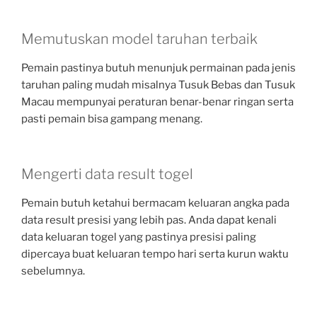
Memutuskan model taruhan terbaik
Pemain pastinya butuh menunjuk permainan pada jenis
taruhan paling mudah misalnya Tusuk Bebas dan Tusuk
Macau mempunyai peraturan benar-benar ringan serta
pasti pemain bisa gampang menang.
Mengerti data result togel
Pemain butuh ketahui bermacam keluaran angka pada
data result presisi yang lebih pas. Anda dapat kenali
data keluaran togel yang pastinya presisi paling
dipercaya buat keluaran tempo hari serta kurun waktu
sebelumnya.