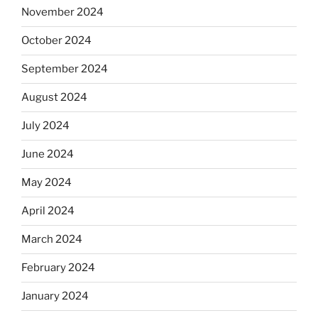
November 2024
October 2024
September 2024
August 2024
July 2024
June 2024
May 2024
April 2024
March 2024
February 2024
January 2024