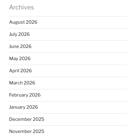
Archives
August 2026
July 2026
June 2026
May 2026
April 2026
March 2026
February 2026
January 2026
December 2025
November 2025