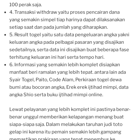
100 perak saja.
4. Transaksi withdraw yaitu proses pencairan dana
yang semakin simpel tiap harinya dapat dilaksanakan
setiap saat dan pada jumlah yang diharapkan.
5. Result togel yaitu satu data pengeluaran angka yakni
keluaran angka pada pelbagai pasaran yang disajikan
sedetailnya, serta data ini disajikan buat beberapa fase
terhitung keluaran ini hari serta tempo hari.
6. Informasi yang semakin lebih komplet disiapkan
manfaat beri ramalan yang lebih tepat. antara lain ada
Syair Togel, Paito, Code Alam, Perkiraan togel dewa
bumi atau bocoran angka, Erek erek ijtihad mimpi, data
angka Shio serta buku ijtihad mimpi online.
Lewat pelayanan yang lebih komplet ini pastinya benar-
benar unggul memberikan kelapangan menang buat
siapa-siapa saja. Dalam melakukan taruhan judi toto
gelap ini karena itu pemain semakin lebih gampang
memastikan prakiraan yang tepat menembus ke