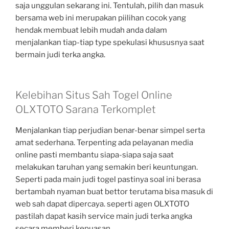
saja unggulan sekarang ini. Tentulah, pilih dan masuk
bersama web ini merupakan piilihan cocok yang
hendak membuat lebih mudah anda dalam
menjalankan tiap-tiap type spekulasi khususnya saat
bermain judi terka angka.
Kelebihan Situs Sah Togel Online
OLXTOTO Sarana Terkomplet
Menjalankan tiap perjudian benar-benar simpel serta
amat sederhana. Terpenting ada pelayanan media
online pasti membantu siapa-siapa saja saat
melakukan taruhan yang semakin beri keuntungan.
Seperti pada main judi togel pastinya soal ini berasa
bertambah nyaman buat bettor terutama bisa masuk di
web sah dapat dipercaya. seperti agen OLXTOTO
pastilah dapat kasih service main judi terka angka
secara memberi kepuasan.