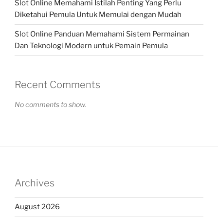
Slot Online Memahami Istilah Penting Yang Perlu
Diketahui Pemula Untuk Memulai dengan Mudah
Slot Online Panduan Memahami Sistem Permainan
Dan Teknologi Modern untuk Pemain Pemula
Recent Comments
No comments to show.
Archives
August 2026