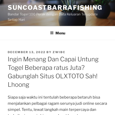
Skip
SUNCOASTBARRAFISHING
to
Bandar Togel 100 Perak dengan Data Keluaran Terupdate
content
Setiap Hari
Menu
POSTED
DECEMBER 13, 2022
BY
ZWIBC
ON
Ingin Menang Dan Capai Untung
Togel Beberapa ratus Juta?
Gabunglah Situs OLXTOTO Sah!
Lhoong
Siapa saja waktu ini tentulah beberapa betaruh bisa
menjalankan pelbagai ragam serunya judi online secara
simpel. Tentu, lewat langkah main terpercaya dan