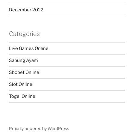
December 2022
Categories
Live Games Online
Sabung Ayam
Sbobet Online
Slot Online
Togel Online
Proudly powered by WordPress