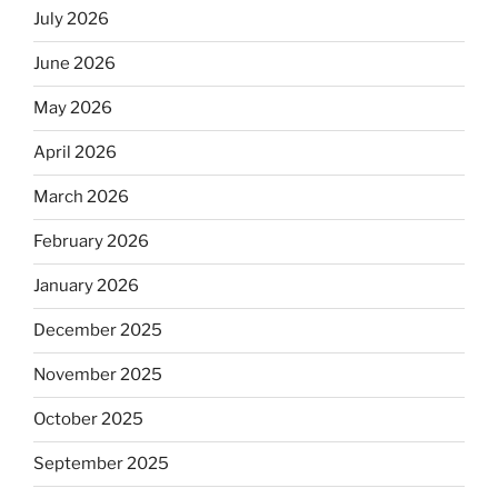
July 2026
June 2026
May 2026
April 2026
March 2026
February 2026
January 2026
December 2025
November 2025
October 2025
September 2025