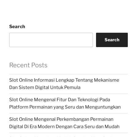
Search
Search
Recent Posts
Slot Online Informasi Lengkap Tentang Mekanisme
Dan Sistem Digital Untuk Pemula
Slot Online Mengenal Fitur Dan Teknologi Pada
Platform Permainan yang Seru dan Menguntungkan
Slot Online Mengenal Perkembangan Permainan
Digital Di Era Modern Dengan Cara Seru dan Mudah