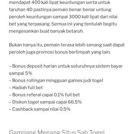
mendapat 400 kali lipat keuntungan serta untuk
taruhan 4D pastinya pemain benar-benar untung
peroleh keuntungan sampai 3000 kali lipat dari nilai
bet yang terpasang. Semua ini yang tentulah begitu
mengesankan buat banyak betaruh.
Bukan hanya itu, pemain terasa lebih senang saat dapat
peroleh juga promosi bonus berlimpah yang lain.
– Bonus deposit harian untuk seluruhnya sistem bayar
sampai 5%
– Bonus rollingan mingguan games judi togel
– Hadiah full bet
– Bonus referal capai 0.1% full bet
– Diskon togel sampai capai 66.5%
– Cashback sampai nilai 0.5%
Gampang Menang Situs Sah Togel