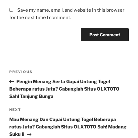
Save my name, email, and website in this browser
for the next time I comment.
Post
Previous
PREVIOUS
navigation
Post
Pengin Menang Serta Gapai Untung Togel
Beberapa ratus Juta? Gabunglah Situs OLXTOTO
Sah! Tanjung Bunga
Next
NEXT
Post
Mau Menang Dan Capai Untung Togel Beberapa
ratus Juta? Gabunglah Situs OLXTOTO Sah! Madang
Suku Ii