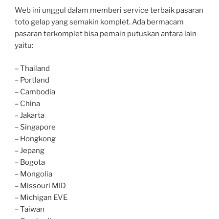
Web ini unggul dalam memberi service terbaik pasaran
toto gelap yang semakin komplet. Ada bermacam
pasaran terkomplet bisa pemain putuskan antara lain
yaitu:
– Thailand
– Portland
– Cambodia
– China
– Jakarta
– Singapore
– Hongkong
– Jepang
– Bogota
– Mongolia
– Missouri MID
– Michigan EVE
– Taiwan