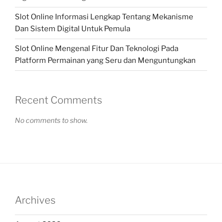
Slot Online Informasi Lengkap Tentang Mekanisme
Dan Sistem Digital Untuk Pemula
Slot Online Mengenal Fitur Dan Teknologi Pada
Platform Permainan yang Seru dan Menguntungkan
Recent Comments
No comments to show.
Archives