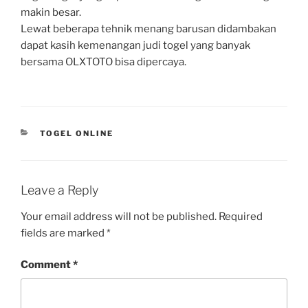
makin besar.
Lewat beberapa tehnik menang barusan didambakan
dapat kasih kemenangan judi togel yang banyak
bersama OLXTOTO bisa dipercaya.
CATEGORIES
TOGEL ONLINE
Leave a Reply
Your email address will not be published.
Required
fields are marked
*
Comment
*