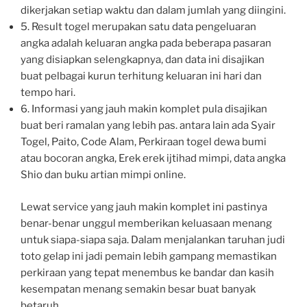
dikerjakan setiap waktu dan dalam jumlah yang diingini.
5. Result togel merupakan satu data pengeluaran
angka adalah keluaran angka pada beberapa pasaran
yang disiapkan selengkapnya, dan data ini disajikan
buat pelbagai kurun terhitung keluaran ini hari dan
tempo hari.
6. Informasi yang jauh makin komplet pula disajikan
buat beri ramalan yang lebih pas. antara lain ada Syair
Togel, Paito, Code Alam, Perkiraan togel dewa bumi
atau bocoran angka, Erek erek ijtihad mimpi, data angka
Shio dan buku artian mimpi online.
Lewat service yang jauh makin komplet ini pastinya
benar-benar unggul memberikan keluasaan menang
untuk siapa-siapa saja. Dalam menjalankan taruhan judi
toto gelap ini jadi pemain lebih gampang memastikan
perkiraan yang tepat menembus ke bandar dan kasih
kesempatan menang semakin besar buat banyak
betaruh.