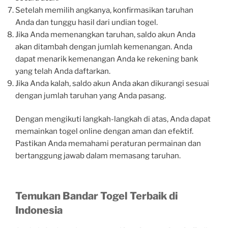
Setelah memilih angkanya, konfirmasikan taruhan
Anda dan tunggu hasil dari undian togel.
Jika Anda memenangkan taruhan, saldo akun Anda
akan ditambah dengan jumlah kemenangan. Anda
dapat menarik kemenangan Anda ke rekening bank
yang telah Anda daftarkan.
Jika Anda kalah, saldo akun Anda akan dikurangi sesuai
dengan jumlah taruhan yang Anda pasang.
Dengan mengikuti langkah-langkah di atas, Anda dapat
memainkan togel online dengan aman dan efektif.
Pastikan Anda memahami peraturan permainan dan
bertanggung jawab dalam memasang taruhan.
Temukan Bandar Togel Terbaik di
Indonesia