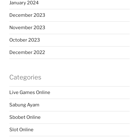
January 2024
December 2023
November 2023
October 2023
December 2022
Categories
Live Games Online
Sabung Ayam
Sbobet Online
Slot Online