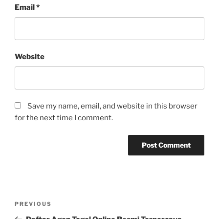
Email
*
Website
Save my name, email, and website in this browser
for the next time I comment.
Post
Previous
PREVIOUS
navigation
Post