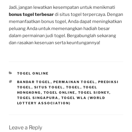
Jadi, jangan lewatkan kesempatan untuk menikmati
bonus togel terbesar
di situs togel terpercaya. Dengan
memanfaatkan bonus togel, Anda dapat meningkatkan
peluang Anda untuk memenangkan hadiah besar
dalam permainan judi togel. Bergabunglah sekarang
dan rasakan keseruan serta keuntungannya!
CATEGORIES
TOGEL ONLINE
TAGS
BANDAR TOGEL
,
PERMAINAN TOGEL
,
PREDIKSI
TOGEL
,
SITUS TOGEL
,
TOGEL
,
TOGEL
HONGKONG
,
TOGEL ONLINE
,
TOGEL SIDNEY
,
TOGEL SINGAPURA
,
TOGEL WLA (WORLD
LOTTERY ASSOCIATION)
Leave a Reply