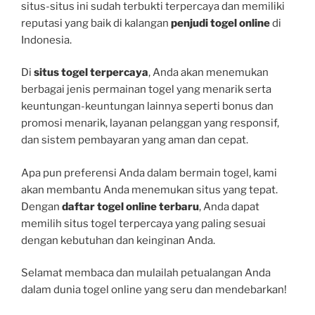
situs-situs ini sudah terbukti terpercaya dan memiliki
reputasi yang baik di kalangan
penjudi togel online
di
Indonesia.
Di
situs togel terpercaya
, Anda akan menemukan
berbagai jenis permainan togel yang menarik serta
keuntungan-keuntungan lainnya seperti bonus dan
promosi menarik, layanan pelanggan yang responsif,
dan sistem pembayaran yang aman dan cepat.
Apa pun preferensi Anda dalam bermain togel, kami
akan membantu Anda menemukan situs yang tepat.
Dengan
daftar togel online terbaru
, Anda dapat
memilih situs togel terpercaya yang paling sesuai
dengan kebutuhan dan keinginan Anda.
Selamat membaca dan mulailah petualangan Anda
dalam dunia togel online yang seru dan mendebarkan!