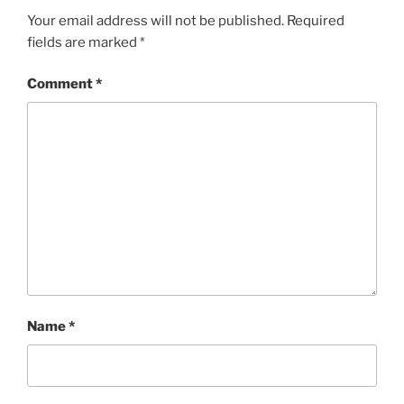
Your email address will not be published.
Required
fields are marked
*
Comment
*
Name
*