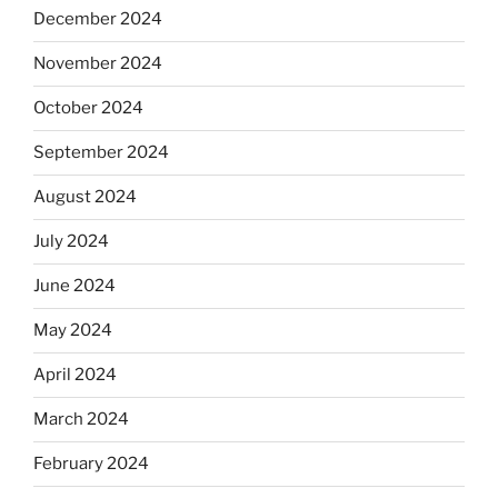
December 2024
November 2024
October 2024
September 2024
August 2024
July 2024
June 2024
May 2024
April 2024
March 2024
February 2024