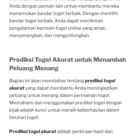
Anda dengan pemain lain untuk membantu mereka
menemukan bandar togel terbaik. Dengan memilih
bandar togel terbaik, Anda dapat menikmati
pengalaman bermain togel online yang aman,
menyenangkan, dan menguntungkan.
Prediksi Togel Akurat untuk Menambah
Peluang Menang
Bagian ini akan membahas tentang
prediksi togel
akurat
yang dapat membantu Anda meningkatkan
peluang untuk menang dalam permainan togel.
Memahami dan menggunakan prediksi togel dengan
bijak adalah kunci untuk meraih keberhasilan dalam
taruhan togel.
Prediksi togel akurat
adalah perkiraan hasil dari