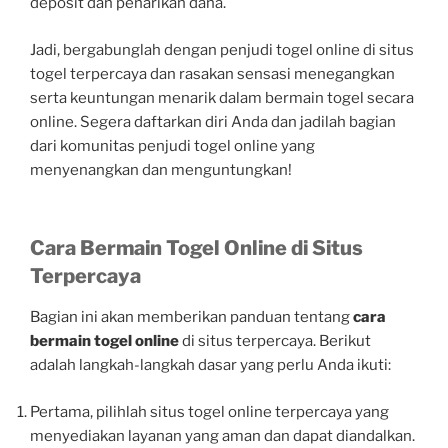
deposit dan penarikan dana.
Jadi, bergabunglah dengan penjudi togel online di situs
togel terpercaya dan rasakan sensasi menegangkan
serta keuntungan menarik dalam bermain togel secara
online. Segera daftarkan diri Anda dan jadilah bagian
dari komunitas penjudi togel online yang
menyenangkan dan menguntungkan!
Cara Bermain Togel Online di Situs
Terpercaya
Bagian ini akan memberikan panduan tentang
cara
bermain togel online
di situs terpercaya. Berikut
adalah langkah-langkah dasar yang perlu Anda ikuti:
Pertama, pilihlah situs togel online terpercaya yang
menyediakan layanan yang aman dan dapat diandalkan.