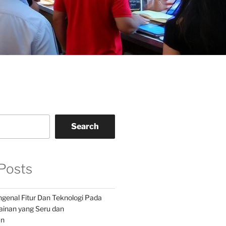
Search
Posts
ngenal Fitur Dan Teknologi Pada
ainan yang Seru dan
an