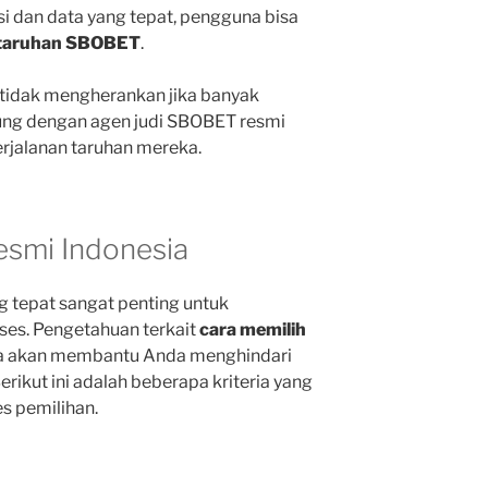
si dan data yang tepat, pengguna bisa
taruhan SBOBET
.
 tidak mengherankan jika banyak
ung dengan agen judi SBOBET resmi
rjalanan taruhan mereka.
esmi Indonesia
 tepat sangat penting untuk
ses. Pengetahuan terkait
cara memilih
a akan membantu Anda menghindari
Berikut ini adalah beberapa kriteria yang
s pemilihan.