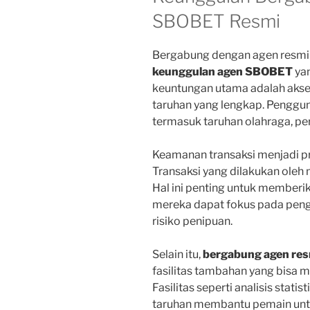
SBOBET Resmi
Bergabung dengan agen resm
keunggulan agen SBOBET
yan
keuntungan utama adalah akses
taruhan yang lengkap. Penggun
termasuk taruhan olahraga, per
Keamanan transaksi menjadi pr
Transaksi yang dilakukan oleh
Hal ini penting untuk memberi
mereka dapat fokus pada peng
risiko penipuan.
Selain itu,
bergabung agen re
fasilitas tambahan yang bisa
Fasilitas seperti analisis stati
taruhan membantu pemain unt