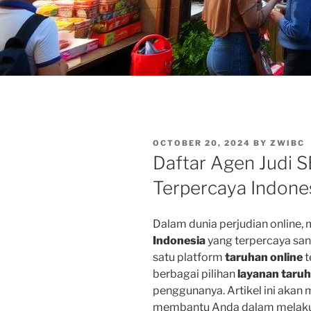
POSTED
OCTOBER 20, 2024
BY
ZWIBC
ON
Daftar Agen Judi
Terpercaya Indone
Dalam dunia perjudian online
Indonesia
yang terpercaya san
satu platform
taruhan online
t
berbagai pilihan
layanan taruh
penggunanya. Artikel ini aka
membantu Anda dalam melak