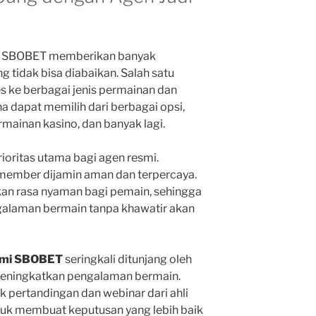
i SBOBET memberikan banyak
g tidak bisa diabaikan. Salah satu
 ke berbagai jenis permainan dan
a dapat memilih dari berbagai opsi,
mainan kasino, dan banyak lagi.
ioritas utama bagi agen resmi.
 member dijamin aman dan terpercaya.
kan rasa nyaman bagi pemain, sehingga
alaman bermain tanpa khawatir akan
smi SBOBET
seringkali ditunjang oleh
 meningkatkan pengalaman bermain.
stik pertandingan dan webinar dari ahli
uk membuat keputusan yang lebih baik