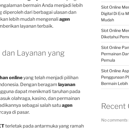
engalaman bermain Anda menjadi lebih
Slot Online M
 diperoleh dari berbagai ulasan dan
Digital Di Era
kan lebih mudah mengenali
agen
Mudah
berikan layanan terbaik.
Slot Online Me
Diketahui Pem
Slot Online P
dan Layanan yang
Permainan Dan
Pemula
Slot Online A
Penggunaan Pl
han online
yang telah menjadi pilihan
Bermain Lebi
 Indonesia. Dengan beragam
layanan
ngguna dapat menikmati taruhan pada
masuk olahraga, kasino, dan permainan
Recent
njadikannya sebagai salah satu
agen
rcaya di pasar.
No comments t
ET
terletak pada antarmuka yang ramah