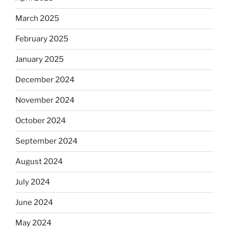
March 2025
February 2025
January 2025
December 2024
November 2024
October 2024
September 2024
August 2024
July 2024
June 2024
May 2024