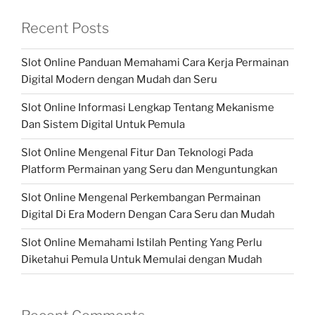
Recent Posts
Slot Online Panduan Memahami Cara Kerja Permainan
Digital Modern dengan Mudah dan Seru
Slot Online Informasi Lengkap Tentang Mekanisme
Dan Sistem Digital Untuk Pemula
Slot Online Mengenal Fitur Dan Teknologi Pada
Platform Permainan yang Seru dan Menguntungkan
Slot Online Mengenal Perkembangan Permainan
Digital Di Era Modern Dengan Cara Seru dan Mudah
Slot Online Memahami Istilah Penting Yang Perlu
Diketahui Pemula Untuk Memulai dengan Mudah