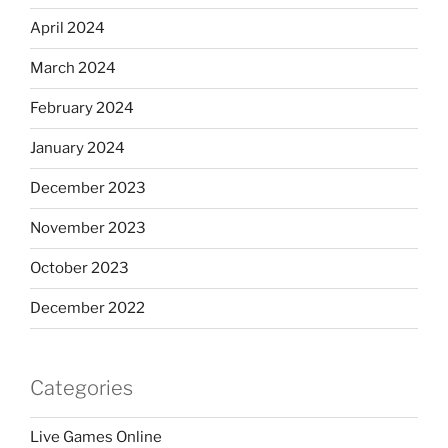
April 2024
March 2024
February 2024
January 2024
December 2023
November 2023
October 2023
December 2022
Categories
Live Games Online