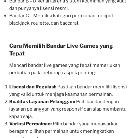
Bandar B – Dikenal karena sistem keamanan yang kuat
dan punyanya lisensi resmi.
Bandar C – Memiliki kategori permainan meliputi
blackjack, roulette, dan baccarat.
Cara Memilih Bandar Live Games yang
Tepat
Mencari bandar live games yang tepat memerlukan
perhatian pada beberapa aspek penting:
Lisensi dan Regulasi:
Pastikan bandar memiliki lisensi
yang valid untuk menjaga keamanan permainan.
Kualitas Layanan Pelanggan:
Pilih bandar dengan
layanan pelanggan yang responsif dan siap membantu
kapan saja.
Variasi Permainan:
Pilih bandar yang menawarkan
beragam pilihan permainan untuk meningkatkan