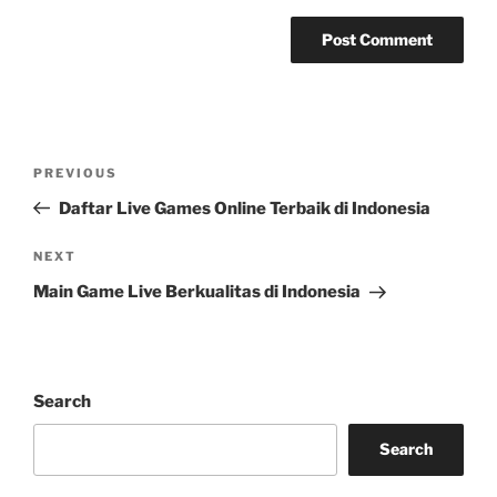
Post
Previous
PREVIOUS
navigation
Post
Daftar Live Games Online Terbaik di Indonesia
Next
NEXT
Post
Main Game Live Berkualitas di Indonesia
Search
Search