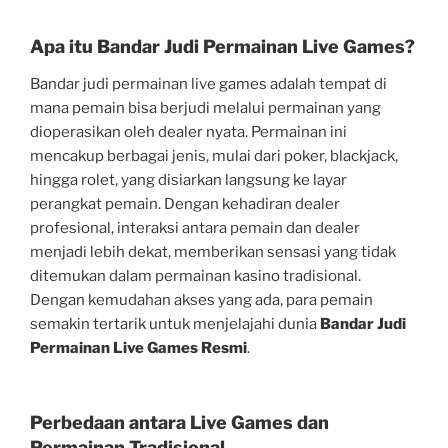
Apa itu Bandar Judi Permainan Live Games?
Bandar judi permainan live games adalah tempat di
mana pemain bisa berjudi melalui permainan yang
dioperasikan oleh dealer nyata. Permainan ini
mencakup berbagai jenis, mulai dari poker, blackjack,
hingga rolet, yang disiarkan langsung ke layar
perangkat pemain. Dengan kehadiran dealer
profesional, interaksi antara pemain dan dealer
menjadi lebih dekat, memberikan sensasi yang tidak
ditemukan dalam permainan kasino tradisional.
Dengan kemudahan akses yang ada, para pemain
semakin tertarik untuk menjelajahi dunia
Bandar Judi
Permainan Live Games Resmi
.
Perbedaan antara Live Games dan
Permainan Tradisional