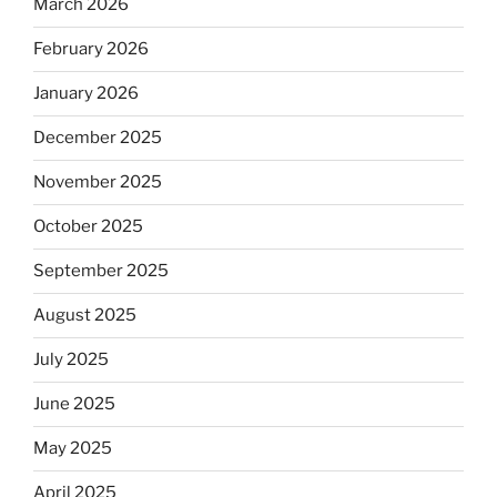
March 2026
February 2026
January 2026
December 2025
November 2025
October 2025
September 2025
August 2025
July 2025
June 2025
May 2025
April 2025