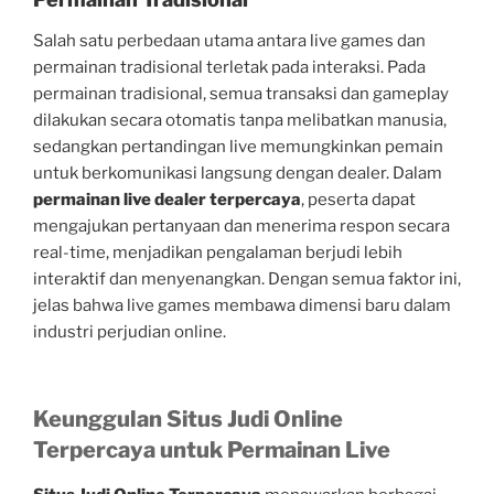
Salah satu perbedaan utama antara live games dan
permainan tradisional terletak pada interaksi. Pada
permainan tradisional, semua transaksi dan gameplay
dilakukan secara otomatis tanpa melibatkan manusia,
sedangkan pertandingan live memungkinkan pemain
untuk berkomunikasi langsung dengan dealer. Dalam
permainan live dealer terpercaya
, peserta dapat
mengajukan pertanyaan dan menerima respon secara
real-time, menjadikan pengalaman berjudi lebih
interaktif dan menyenangkan. Dengan semua faktor ini,
jelas bahwa live games membawa dimensi baru dalam
industri perjudian online.
Keunggulan Situs Judi Online
Terpercaya untuk Permainan Live