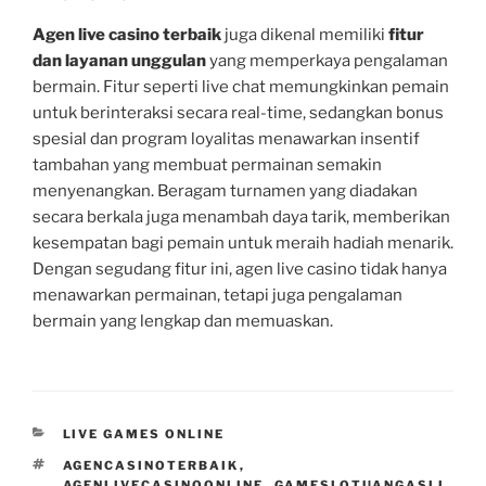
Agen live casino terbaik
juga dikenal memiliki
fitur
dan layanan unggulan
yang memperkaya pengalaman
bermain. Fitur seperti live chat memungkinkan pemain
untuk berinteraksi secara real-time, sedangkan bonus
spesial dan program loyalitas menawarkan insentif
tambahan yang membuat permainan semakin
menyenangkan. Beragam turnamen yang diadakan
secara berkala juga menambah daya tarik, memberikan
kesempatan bagi pemain untuk meraih hadiah menarik.
Dengan segudang fitur ini, agen live casino tidak hanya
menawarkan permainan, tetapi juga pengalaman
bermain yang lengkap dan memuaskan.
CATEGORIES
LIVE GAMES ONLINE
TAGS
AGENCASINOTERBAIK
,
AGENLIVECASINOONLINE
,
GAMESLOTUANGASLI
,