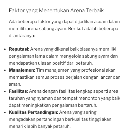
Faktor yang Menentukan Arena Terbaik
Ada beberapa faktor yang dapat dijadikan acuan dalam
memilih arena sabung ayam. Berikut adalah beberapa
di antaranya:
Reputasi:
Arena yang dikenal baik biasanya memiliki
pengalaman lama dalam mengelola sabung ayam dan
mendapatkan ulasan positif dari petaruh.
Manajemen:
Tim manajemen yang profesional akan
memastikan semua proses berjalan dengan lancar dan
aman.
Fasilitas:
Arena dengan fasilitas lengkap seperti area
taruhan yang nyaman dan tempat menonton yang baik
dapat meningkatkan pengalaman bertaruh.
Kualitas Pertandingan:
Arena yang sering
mengadakan pertandingan berkualitas tinggi akan
menarik lebih banyak petaruh.