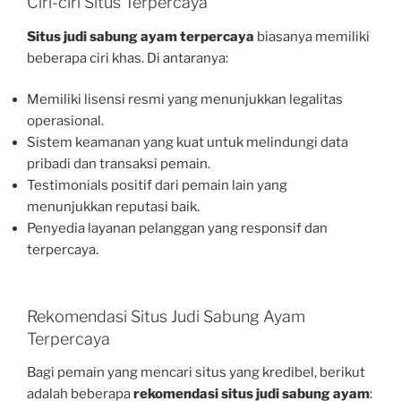
Ciri-ciri Situs Terpercaya
Situs judi sabung ayam terpercaya
biasanya memiliki
beberapa ciri khas. Di antaranya:
Memiliki lisensi resmi yang menunjukkan legalitas
operasional.
Sistem keamanan yang kuat untuk melindungi data
pribadi dan transaksi pemain.
Testimonials positif dari pemain lain yang
menunjukkan reputasi baik.
Penyedia layanan pelanggan yang responsif dan
terpercaya.
Rekomendasi Situs Judi Sabung Ayam
Terpercaya
Bagi pemain yang mencari situs yang kredibel, berikut
adalah beberapa
rekomendasi situs judi sabung ayam
: