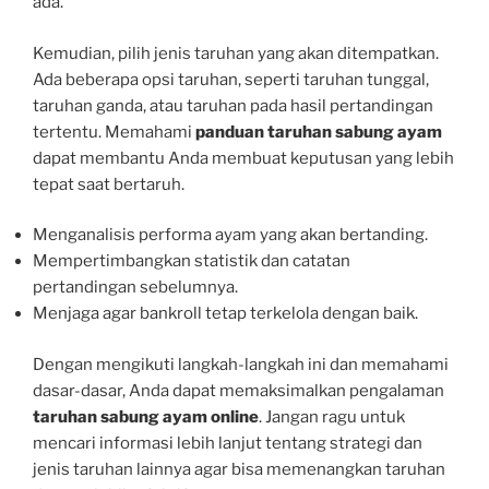
ada.
Kemudian, pilih jenis taruhan yang akan ditempatkan.
Ada beberapa opsi taruhan, seperti taruhan tunggal,
taruhan ganda, atau taruhan pada hasil pertandingan
tertentu. Memahami
panduan taruhan sabung ayam
dapat membantu Anda membuat keputusan yang lebih
tepat saat bertaruh.
Menganalisis performa ayam yang akan bertanding.
Mempertimbangkan statistik dan catatan
pertandingan sebelumnya.
Menjaga agar bankroll tetap terkelola dengan baik.
Dengan mengikuti langkah-langkah ini dan memahami
dasar-dasar, Anda dapat memaksimalkan pengalaman
taruhan sabung ayam online
. Jangan ragu untuk
mencari informasi lebih lanjut tentang strategi dan
jenis taruhan lainnya agar bisa memenangkan taruhan