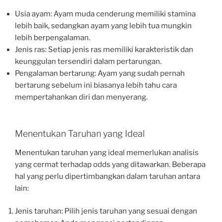
Usia ayam: Ayam muda cenderung memiliki stamina
lebih baik, sedangkan ayam yang lebih tua mungkin
lebih berpengalaman.
Jenis ras: Setiap jenis ras memiliki karakteristik dan
keunggulan tersendiri dalam pertarungan.
Pengalaman bertarung: Ayam yang sudah pernah
bertarung sebelum ini biasanya lebih tahu cara
mempertahankan diri dan menyerang.
Menentukan Taruhan yang Ideal
Menentukan taruhan yang ideal memerlukan analisis
yang cermat terhadap odds yang ditawarkan. Beberapa
hal yang perlu dipertimbangkan dalam taruhan antara
lain:
Jenis taruhan: Pilih jenis taruhan yang sesuai dengan