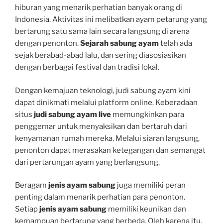
hiburan yang menarik perhatian banyak orang di
Indonesia. Aktivitas ini melibatkan ayam petarung yang
bertarung satu sama lain secara langsung di arena
dengan penonton.
Sejarah sabung ayam
telah ada
sejak berabad-abad lalu, dan sering diasosiasikan
dengan berbagai festival dan tradisi lokal.
Dengan kemajuan teknologi, judi sabung ayam kini
dapat dinikmati melalui platform online. Keberadaan
situs
judi sabung ayam live
memungkinkan para
penggemar untuk menyaksikan dan bertaruh dari
kenyamanan rumah mereka. Melalui siaran langsung,
penonton dapat merasakan ketegangan dan semangat
dari pertarungan ayam yang berlangsung.
Beragam
jenis ayam sabung
juga memiliki peran
penting dalam menarik perhatian para penonton.
Setiap
jenis ayam sabung
memiliki keunikan dan
kemampuan bertarung yang berbeda. Oleh karena itu,