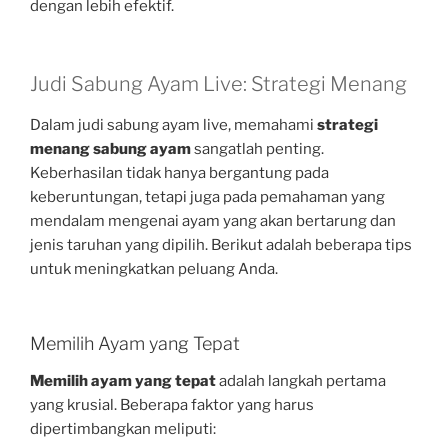
dengan lebih efektif.
Judi Sabung Ayam Live: Strategi Menang
Dalam judi sabung ayam live, memahami
strategi
menang sabung ayam
sangatlah penting.
Keberhasilan tidak hanya bergantung pada
keberuntungan, tetapi juga pada pemahaman yang
mendalam mengenai ayam yang akan bertarung dan
jenis taruhan yang dipilih. Berikut adalah beberapa tips
untuk meningkatkan peluang Anda.
Memilih Ayam yang Tepat
Memilih ayam yang tepat
adalah langkah pertama
yang krusial. Beberapa faktor yang harus
dipertimbangkan meliputi: