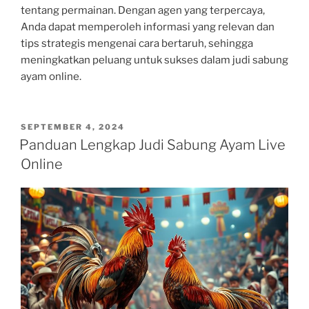
tentang permainan. Dengan agen yang terpercaya,
Anda dapat memperoleh informasi yang relevan dan
tips strategis mengenai cara bertaruh, sehingga
meningkatkan peluang untuk sukses dalam judi sabung
ayam online.
POSTED
SEPTEMBER 4, 2024
ON
Panduan Lengkap Judi Sabung Ayam Live
Online